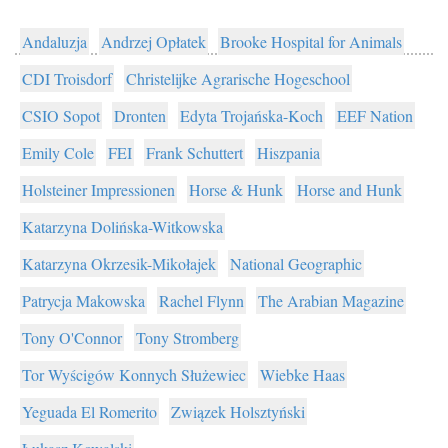
Andaluzja
Andrzej Opłatek
Brooke Hospital for Animals
CDI Troisdorf
Christelijke Agrarische Hogeschool
CSIO Sopot
Dronten
Edyta Trojańska-Koch
EEF Nation
Emily Cole
FEI
Frank Schuttert
Hiszpania
Holsteiner Impressionen
Horse & Hunk
Horse and Hunk
Katarzyna Dolińska-Witkowska
Katarzyna Okrzesik-Mikołajek
National Geographic
Patrycja Makowska
Rachel Flynn
The Arabian Magazine
Tony O'Connor
Tony Stromberg
Tor Wyścigów Konnych Służewiec
Wiebke Haas
Yeguada El Romerito
Związek Holsztyński