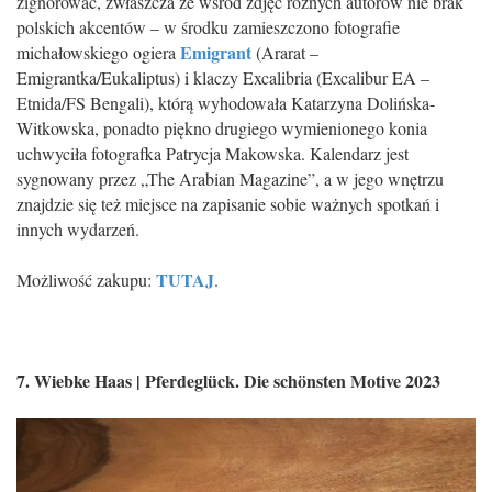
zignorować, zwłaszcza że wśród zdjęć różnych autorów nie brak
polskich akcentów – w środku zamieszczono fotografie
Emigrant
michałowskiego ogiera
(Ararat –
Emigrantka/Eukaliptus) i klaczy Excalibria (Excalibur EA –
Etnida/FS Bengali), którą wyhodowała Katarzyna Dolińska-
Witkowska, ponadto piękno drugiego wymienionego konia
uchwyciła fotografka Patrycja Makowska. Kalendarz jest
sygnowany przez „The Arabian Magazine”, a w jego wnętrzu
znajdzie się też miejsce na zapisanie sobie ważnych spotkań i
innych wydarzeń.
TUTAJ
Możliwość zakupu:
.
7. Wiebke Haas | Pferdeglück. Die schönsten Motive 2023