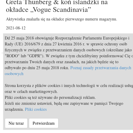
Greta Thunberg & koń islandzki na
okładce „Vogue Scandinavia”
Aktywistka znalazła się na okładce pierwszego numeru magazynu.
2021-08-12
Dd 25 maja 2018 obowiązuje Rozporządzenie Parlamentu Europejskiego i
Czytaj »
0
Rady (UE) 2016/679 z dnia 27 kwietnia 2016 r. w sprawie ochrony osób
fizycznych w związku z przetwarzaniem danych osobowych (określane jako
"RODO" lub "GDPR"). W związku z tym chcielibyśmy poinformować Cię 
przetwarzaniu Twoich danych oraz zasadach, na jakich będzie się to
odbywało po dniu 25 maja 2018 roku.
Poznaj zasady przetwarzania danych
osobowych
Strona korzysta z plików cookies i innych technologii w celu realizacji usłu
oraz w celach marketingowych.
Pliki cookies są też używane do personalizacji reklam.
Jeżeli nie zmienisz ustawień, będą one zapisywane w pamięci Twojego
urządzenia.
Pliki cookies
Fashion
Nie teraz
Potwierdzam