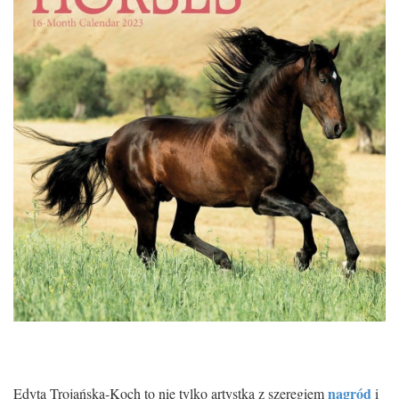
nagród
Edyta Trojańska-Koch to nie tylko artystka z szeregiem
i