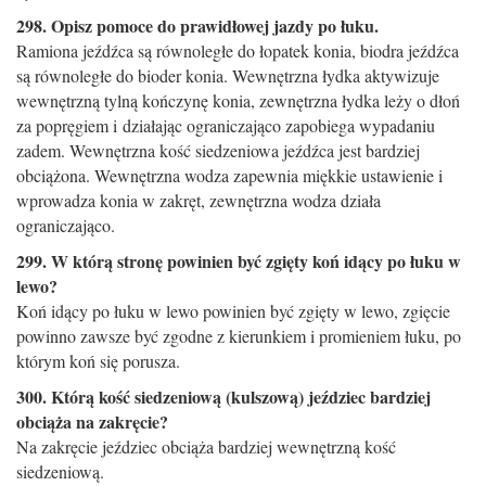
298. Opisz pomoce do prawidłowej jazdy po łuku.
Ramiona jeźdźca są równoległe do łopatek konia, biodra jeźdźca
są równoległe do bioder konia. Wewnętrzna łydka aktywizuje
wewnętrzną tylną kończynę konia, zewnętrzna łydka leży o dłoń
za popręgiem i działając ograniczająco zapobiega wypadaniu
zadem. Wewnętrzna kość siedzeniowa jeźdźca jest bardziej
obciążona. Wew­nętrzna wodza zapewnia miękkie ustawienie i
wprowadza konia w zakręt, zewnętrzna wodza działa
ograniczająco.
299. W którą stronę powinien być zgięty koń idący po łuku w
lewo?
Koń idący po łuku w lewo powinien być zgięty w lewo, zgięcie
powinno zawsze być zgodne z kierunkiem i promieniem łuku, po
którym koń się porusza.
300. Którą kość siedzeniową (kulszową) jeździec bardziej
obciąża na zakręcie?
Na zakręcie jeździec obciąża bardziej wewnętrzną kość
siedzeniową.