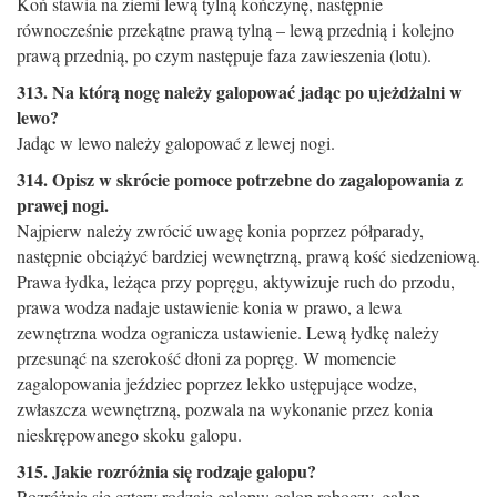
Koń stawia na ziemi lewą tylną kończynę, następnie
równocześnie przekątne prawą tylną – lewą przednią i ­kolejno
prawą przednią, po czym następuje faza zawieszenia (lotu).
313. Na którą nogę należy galopować jadąc po ujeżdżalni w
lewo?
Jadąc w lewo należy galopować z lewej nogi.
314. Opisz w skrócie pomoce potrzebne do zagalopowania z
prawej nogi.
Najpierw należy zwrócić uwagę konia poprzez półparady,
następnie obciążyć bardziej wewnętrzną, prawą kość siedzeniową.
Prawa łydka, leżąca przy popręgu, aktywizuje ruch do przodu,
prawa wodza nadaje ustawienie konia w prawo, a lewa
zewnętrzna wodza ogranicza ustawienie. Lewą łydkę należy
przesunąć na szerokość dłoni za popręg. W momencie
zagalopowania jeździec poprzez lekko ustępujące wodze,
zwłaszcza wewnętrzną, pozwala na wykonanie przez konia
nieskrępowanego skoku galopu.
315. Jakie rozróżnia się rodzaje galopu?
Rozróżnia się cztery rodzaje galopu: galop roboczy, galop