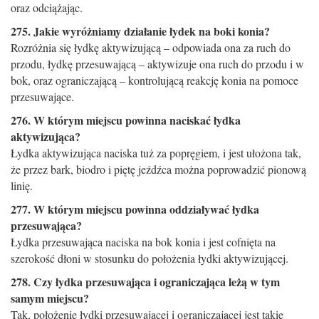
oraz odciążając.
275. Jakie wyróżniamy działanie łydek na boki konia?
Rozróżnia się łydkę aktywizującą – odpowiada ona za ruch do
przodu, łydkę przesuwającą – aktywizuje ona ruch do przodu i w
bok, oraz ograniczającą – kontrolującą reakcję konia na pomoce
przesuwające.
276. W którym miejscu powinna naciskać łydka
aktywizująca?
Łydka aktywizująca naciska tuż za popręgiem, i jest ułożona tak,
że przez bark, biodro i piętę jeźdźca można poprowadzić pionową
linię.
277. W którym miejscu powinna oddziaływać łydka
przesuwająca?
Łydka przesuwająca naciska na bok konia i jest cofnięta na
szerokość dłoni w stosunku do położenia łydki aktywizującej.
278. Czy łydka przesuwająca i ograniczająca leżą w tym
samym miejscu?
Tak, położenie łydki przesuwającej i ograniczającej jest takie