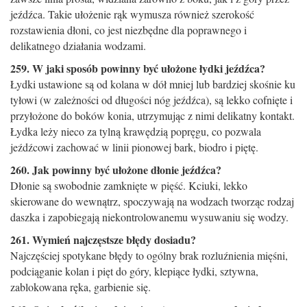
jeźdźca. Takie ułożenie rąk wymu­sza również szerokość
rozstawienia dłoni, co jest niezbędne dla poprawnego i
delikatnego działania wodzami.
259. W jaki sposób powinny być ułożone łydki jeźdźca?
Łydki ustawione są od kolana w dół mniej lub bardziej skośnie ku
tyłowi (w zależności od długości nóg jeźdźca), są lekko cofnięte i
przyłożone do boków konia, utrzymując z nimi delikatny kontakt.
Łydka leży nieco za tylną krawędzią popręgu, co pozwala
jeźdźcowi zachować w linii pionowej bark, biodro i piętę.
260. Jak powinny być ułożone dłonie jeźdźca?
Dłonie są swobodnie zamknięte w pięść. Kciuki, lekko
skierowane do wewnątrz, spoczywają na wodzach tworząc rodzaj
daszka i zapobiegają niekontrolowanemu wysuwaniu się wodzy.
261. Wymień najczęstsze błędy dosiadu?
Najczęściej spotykane błędy to ogólny brak rozluźnienia mięśni,
podciąganie kolan i pięt do góry, klepiące ­łydki, sztywna,
zablokowana ręka, garbienie się.