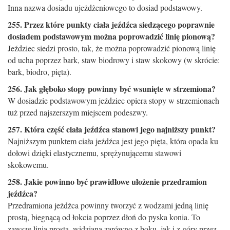
Inna nazwa dosiadu ujeżdżeniowego to dosiad podstawowy.
255. Przez które punkty ciała jeźdźca siedzącego poprawnie
dosiadem podstawowym można poprowadzić linię pionową?
Jeździec siedzi prosto, tak, że można poprowadzić pionową linię
od ucha poprzez bark, staw biodrowy i staw skokowy (w skrócie:
bark, biodro, pięta).
256. Jak głęboko stopy powinny być wsunięte w strzemiona?
W dosiadzie podstawowym jeździec opiera stopy w strzemionach
tuż przed najszerszym miejscem podeszwy.
257. Która część ciała jeźdźca stanowi jego najniższy punkt?
Najniższym punktem ciała jeźdźca jest jego pięta, która opada ku
dołowi dzięki elastycznemu, sprężynującemu stawowi
skokowemu.
258. Jakie powinno być prawidłowe ułożenie przedramion
jeźdźca?
Przedramiona jeźdźca powinny tworzyć z wodzami jedną linię
prostą, biegnącą od łokcia poprzez dłoń do pyska konia. To
zawsze linia prosta, widziana zarówno z boku, jak i z góry przez