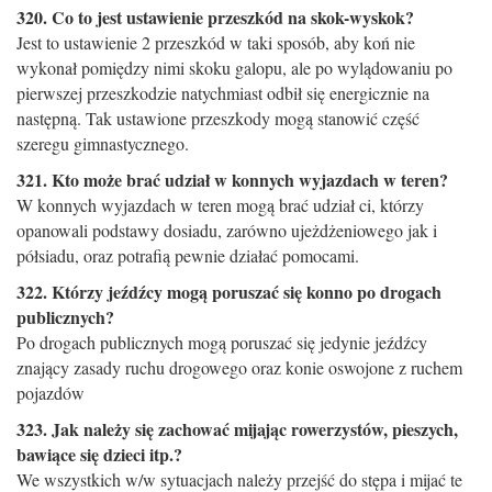
320. Co to jest ustawienie przeszkód na skok-wyskok?
Jest to ustawienie 2 przeszkód w taki sposób, aby koń nie
wykonał pomiędzy nimi skoku galopu, ale po wylądowaniu po
pierwszej przeszkodzie natychmiast odbił się energicznie na
następną. Tak ustawione przeszkody mogą stanowić część
szeregu gimnastycznego.
321. Kto może brać udział w konnych wyjazdach w teren?
W konnych wyjazdach w teren mogą brać udział ci, którzy
opanowali podstawy dosiadu, zarówno ujeżdżeniowego jak i
półsiadu, oraz potrafią pewnie działać pomocami.
322. Którzy jeźdźcy mogą poruszać się konno po drogach
publicznych?
Po drogach publicznych mogą poruszać się jedynie jeźdźcy
znający zasady ruchu drogowego oraz konie oswo­jone z ruchem
pojazdów
323. Jak należy się zachować mijając rowerzystów, pieszych,
bawiące się dzieci itp.?
We wszystkich w/w sytuacjach należy przejść do stępa i mijać te