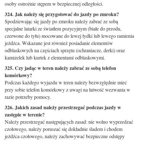
osoby ostrożnie stępem w bezpiecznej odleg­łości.
324. Jak należy się przygotować do jazdy po zmroku?
Spodziewając się jazdy po zmroku należy zabrać ze sobą
specjalne latarki ze światłem pozycyjnym (białe do przodu,
czerwone do tyłu) mocowane do lewej łydki lub lewego ramienia
jeźdźca. Wskazane jest również posiadanie elementów
odblaskowych na częściach sprzętu (ochraniacze, derki) oraz
kamizelek lub kurtek z elementami odblaskowymi.
325. Czy jadąc w teren należy zabrać ze sobą telefon
komórkowy?
Podczas każdego wyjazdu w teren należy bezwzględnie mieć
przy sobie telefon komórkowy z uwagi na łatwość wezwania w
razie potrzeby pomocy.
326. Jakich zasad należy przestrzegać podczas jazdy w
zastępie w terenie?
Należy przestrzegać następujących zasad: nie wolno wyprzedzać
czołowego, należy poruszać się dokładnie śladem i chodem
jeźdźca czołowego, należy zachowywać bezpieczne odstępy