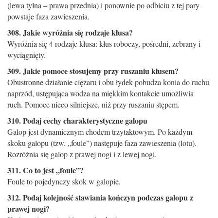
(lewa tylna – prawa przednia) i ponownie po odbiciu z tej pary
powstaje faza zawieszenia.
308. Jakie wyróżnia się rodzaje kłusa?
Wyróżnia się 4 rodzaje kłusa: kłus roboczy, pośredni, zebrany i
wyciągnięty.
309. Jakie pomoce stosujemy przy ruszaniu kłusem?
Obustronne działanie ciężaru i obu łydek pobudza konia do ruchu
naprzód, ustępująca wodza na miękkim kontakcie umożliwia
ruch. Pomoce nieco silniejsze, niż przy ruszaniu stępem.
310. Podaj cechy charakterystyczne galopu
Galop jest dynamicznym chodem trzytaktowym. Po każdym
skoku galopu (tzw. „foule”) następuje faza zawieszenia (lotu).
Rozróżnia się galop z prawej nogi i z lewej nogi.
311. Co to jest „foule”?
Foule to pojedynczy skok w galopie.
312. Podaj kolejność stawiania kończyn podczas galopu z
prawej nogi?