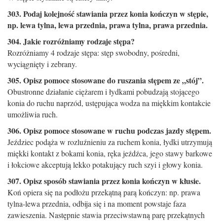
303. Podaj kolejność stawiania przez konia kończyn w stępie,
np. lewa tylna, lewa przednia, prawa tylna, prawa przednia.
304. Jakie rozróżniamy rodzaje stępa?
Rozróżniamy 4 rodzaje stępa: stęp swobodny, pośredni,
wyciągnięty i zebrany.
305. Opisz pomoce stosowane do ruszania stępem ze „stój”.
Obustronne działanie ciężarem i łydkami pobudzają stojącego
konia do ruchu naprzód, ustępująca wodza na miękkim kontakcie
umożliwia ruch.
306. Opisz pomoce stosowane w ruchu podczas jazdy stępem.
Jeździec podąża w rozluźnieniu za ruchem konia, łydki utrzymują
miękki kontakt z bokami konia, ręka jeźdźca, jego stawy barkowe
i łokciowe akceptują lekko potakujący ruch szyi i głowy konia.
307. Opisz sposób stawiania przez konia kończyn w kłusie.
Koń opiera się na podłożu przekątną parą kończyn: np. prawa
tylna-lewa przednia, odbija się i na moment powstaje faza
zawieszenia. Następnie stawia przeciwstawną parę przekątnych