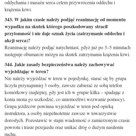
oddychania i masażu serca celem przywrócenia oddechu i
krążenia krwi.
343. W jakim czasie należy podjąć reanimację od momentu
wypadku na skutek którego poszkodowany stracił
przytomność i nie daje oznak życia (zatrzymanie oddechu i
akcji serca)?
Reanimację należy podjąć natychmiast, gdyż już po 3–5 minutach
następuje obumarcie mózgu na skutek zatrzymania krążenia krwi.
344. Jakie zasady bezpieczeństwa należy zachowywać
wyjeżdżając w teren?
Nie należy wyjeżdżać w teren w pojedynkę, starać się by grupa
liczyła przynajmniej 3 osoby, zawsze zabierać ze sobą telefon
komórkowy (najlepiej, gdy jest ich w grupie kilka – spadając z
konia mona go uszkodzić, co uniemożliwi wezwanie pomocy).
Grupa jeźdźców powinna wyjeżdżać w teren pod opieką
instruktora, a osoby niepełnoletnie zawsze w towarzystwie
dorosłych. Pozostawić w stajni wiadomość o zamierzonym czasie
powrotu i trasie przejazdu oraz unikać dróg o dużym nasileniu
ruchu.