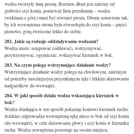
wodza tworzyły linię prostą. Rozstaw dłoni jest zależny od
grubości szyi ­konia, ponieważ linia przedramię – wodza
(widziana z góry) musi być również prosta. Dłonie ustawione tak,
by ich wewnętrzna strona była równoległa do szyi konia – pięści
pionowo, górą zwrócone lekko do siebie.
282. Jakie są rodzaje oddziaływania wodzami?
Wodza może: ustępować (oddawać), wstrzymywać,
przytrzymywać, ograniczać, wskazywać kierunek w bok.
283. Na czym polega wstrzymujące działanie wodzy?
Wstrzymujące działanie wodzy polega na chwilowym, zależnym
od potrzeby mocniejszym przymknięciu ręki i lekkim skierowaniu
nadgarstków do wewnątrz.
284. W jaki sposób działa wodza wskazująca kierunek w
bok?
Wodza działająca w ten sposób pokazuje koniowi kierunek ruchu.
Jeździec odprowadza wewnętrzną rękę nieco w bok od szyi konia
(do wewnątrz), w celu skierowania głowy i szyi konia w kierunku
ruchu. Wodza zewnętrzna pozostaje na swoim miejscu,