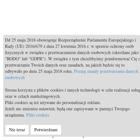
Dd 25 maja 2018 obowiązuje Rozporządzenie Parlamentu Europejskiego i
Rady (UE) 2016/679 z dnia 27 kwietnia 2016 r. w sprawie ochrony osób
fizycznych w związku z przetwarzaniem danych osobowych (określane jako
"RODO" lub "GDPR"). W związku z tym chcielibyśmy poinformować Cię 
przetwarzaniu Twoich danych oraz zasadach, na jakich będzie się to
odbywało po dniu 25 maja 2018 roku.
Poznaj zasady przetwarzania danych
osobowych
Strona korzysta z plików cookies i innych technologii w celu realizacji usłu
oraz w celach marketingowych.
Pliki cookies są też używane do personalizacji reklam.
Jeżeli nie zmienisz ustawień, będą one zapisywane w pamięci Twojego
Poradnik
urządzenia.
Pliki cookies
Projekt Respect: Kobiety w jeździectwie
Nie teraz
Potwierdzam
a niewidzialne przeszkody