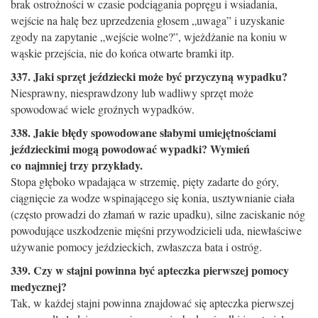
brak ostrożności w czasie podciągania popręgu i wsiadania,
wejście na halę bez uprzedzenia głosem „uwaga” i uzyskanie
zgody na zapytanie „wejście wolne?”, wjeżdżanie na koniu w
wąskie przejścia, nie do końca otwarte bramki itp.
337. Jaki sprzęt jeździecki może być przyczyną wypadku?
Niesprawny, niesprawdzony lub wadliwy sprzęt może
spowodować wiele groźnych wypadków.
338. Jakie błędy spowodowane słabymi umiejętnościami
jeździeckimi mogą powodować wypadki? Wymień
co najmniej trzy przykłady.
Stopa głęboko wpadająca w strzemię, pięty zadarte do góry,
ciągnięcie za wodze wspinającego się konia, usztywnianie ciała
(często prowadzi do złamań w razie upadku), silne zaciskanie nóg
powodujące uszkodzenie mięśni przywodzicieli uda, niewłaściwe
używanie pomocy jeździeckich, zwłaszcza bata i ostróg.
339. Czy w stajni powinna być apteczka pierwszej pomocy
medycznej?
Tak, w każdej stajni powinna znajdować się apteczka pierwszej