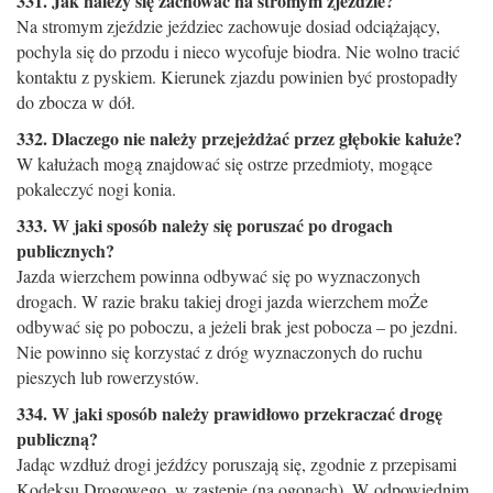
331. Jak należy się zachować na stromym zjeździe?
Na stromym zjeździe jeździec zachowuje dosiad odciążający,
pochyla się do przodu i nieco wycofuje biodra. Nie wolno tracić
kontaktu z pyskiem. Kierunek zjazdu powinien być prostopadły
do zbocza w dół.
332. Dlaczego nie należy przejeżdżać przez głębokie kałuże?
W kałużach mogą znajdować się ostrze przedmioty, mogące
pokaleczyć nogi konia.
333. W jaki sposób należy się poruszać po drogach
publicznych?
Jazda wierzchem powinna odbywać się po wyznaczonych
drogach. W razie braku takiej drogi jazda wierzchem moŻe
odbywać się po poboczu, a jeżeli brak jest pobocza – po jezdni.
Nie powinno się korzystać z dróg wyznaczonych do ruchu
pieszych lub rowerzystów.
334. W jaki sposób należy prawidłowo przekraczać drogę
publiczną?
Jadąc wzdłuż drogi jeźdźcy poruszają się, zgodnie z przepisami
Kodeksu Drogowego, w zastępie (na ogonach). W odpowiednim