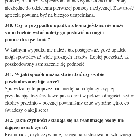
pomocy dla ludzi, wyposażona w niezbędne środki i materiały,
niezbędne do udzielenia pierwszej pomocy medycznej. Zawartość
apteczki powinna być na bieżąco uzupełniana.
340. Czy w przypadku upadku z konia jeździec nie może
samodzielnie wstać należy go postawić na nogi i
pomóc dosiąść konia?
W żadnym wypadku nie należy tak postępować, gdyż upadek
mógł spowodować wiele groźnych urazów. ­Lepiej poczekać, aż
poszkodowany sam zacznie się podnosić.
341. W jaki sposób można stwierdzić czy osobie
poszkodowanej bije serce?
Sprawdzamy to poprzez badanie tętna na tętnicy szyjnej –
przykładając trzy środkowe palce dłoni w połowie długości szyi w
okolicy przednio – bocznej powinniśmy czuć wyraźne tętno, co
świadczy o akcji serca.
342. Jakie czynności składają się na reanimację osoby nie
dającej oznak życia?
Reanimacja, czyli ożywianie, polega na zastosowaniu sztucznego