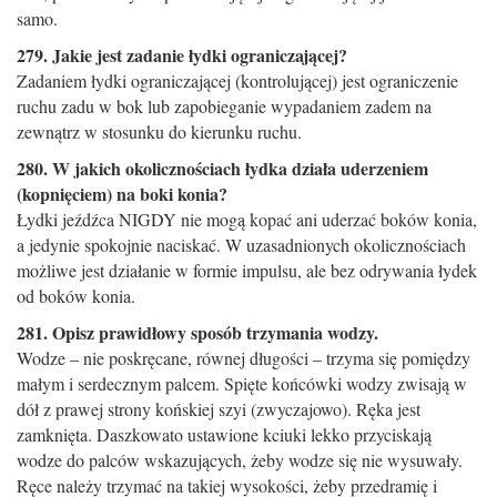
samo.
279. Jakie jest zadanie łydki ograniczającej?
Zadaniem łydki ograniczającej (kontrolującej) jest ograniczenie
ruchu zadu w bok lub zapobieganie wypadaniem zadem na
zewnątrz w stosunku do kierunku ruchu.
280. W jakich okolicznościach łydka działa uderzeniem
(kopnięciem) na boki konia?
Łydki jeźdźca NIGDY nie mogą kopać ani uderzać boków konia,
a jedynie spokojnie naciskać. W uzasadnionych okolicznościach
możliwe jest działanie w formie impulsu, ale bez odrywania łydek
od boków konia.
281. Opisz prawidłowy sposób trzymania wodzy.
Wodze – nie poskręcane, równej długości – trzyma się pomiędzy
małym i serdecznym palcem. Spięte końcówki wodzy zwisają w
dół z prawej strony końskiej szyi (zwyczajowo). Ręka jest
zamknięta. Daszkowato ustawione kciuki lekko przyciskają
wodze do palców wskazujących, żeby wodze się nie wysuwały.
Ręce należy trzymać na takiej wysokości, żeby przedramię i