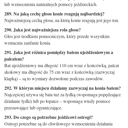
lub wzmocnienia naturalnych pomocy jeździeckich.
289. Na jaką cechę głosu konie reagują najbardziej?
Najważniejszą cechą głosu, na którą konie reagują jest jego ton.
290. Jaka jest najważniejsza rola głosu?
Głos jest środkiem pomocniczym, który przede wszystkim
wzmacnia zaufanie konia.
291. Jaka jest różnica pomiędzy batem ujeżdżeniowym a
palcatem?
Bat ujeżdżeniowy ma długość 110 cm wraz z końcówką, palcat
skokowy ma długość do 75 cm wraz z końcówką (zazwyczaj
klapką) – są to wymiary dozwolone podczas zawodów.
292. W którym miejscu działamy zazwyczaj na konia batem?
Najczęściej używa się bata tuż za łydką (wspomaga popędzające
działanie łydki) lub po łopatce – wspomaga wtedy pomoce
przesuwające lub ograniczające.
293. Do czego są potrzebne jeźdźcowi ostrogi?
Ostrogi potrzebne są do chwilowego wzmocnienia działania