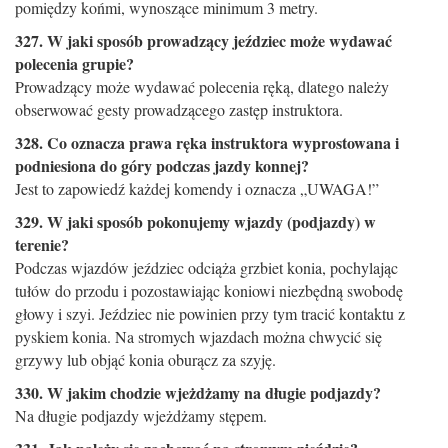
pomiędzy końmi, wynoszące minimum 3 metry.
327. W jaki sposób prowadzący jeździec może wydawać
polecenia grupie?
Prowadzący może wydawać polecenia ręką, dlatego należy
obserwować gesty prowadzącego zastęp instruk­tora.
328. Co oznacza prawa ręka instruktora wyprostowana i
podniesiona do góry podczas jazdy konnej?
Jest to zapowiedź każdej komendy i oznacza „UWAGA!”
329. W jaki sposób pokonujemy wjazdy (podjazdy) w
terenie?
Podczas wjazdów jeździec odciąża grzbiet konia, pochylając
tułów do przodu i pozostawiając koniowi niezbędną swobodę
głowy i szyi. Jeździec nie powinien przy tym tracić kontaktu z
pyskiem konia. Na stromych wjazdach można chwycić się
grzywy lub objąć konia oburącz za szyję.
330. W jakim chodzie wjeżdżamy na długie podjazdy?
Na długie podjazdy wjeżdżamy stępem.