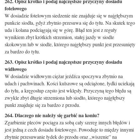
262. Opisz krótko i podaj najczęstsze przyczyny dosiadu
fotelowego
W dosiadzie fotelowym siedzenie nie znajduje się w najgłębszym
punkcie siodła, gdyż zbytnio przesuwa się do tyłu. Na skutek tego
uda i kolana podciągają się w górę. Błąd ten jest z reguły
wynikiem zbyt krótkich strzemion, stałej jazdy w siodle
skokowym lub w siodle, którego najgłębszy punkt jest przesunięty
za bardzo do tyłu.
263. Opisz krótko i podaj najczęstsze przyczyny dosiadu
widłowego
W dosiadzie widłowym ciężar jeźdźca spoczywa zbytnio na
udach i pachwinach. Kości kulszowe są odciążone, łydki uciekają
do tyłu, a kręgosłup często jest wklęsły. Przyczyną tego błędu są
zwykle zbyt długie strzemiona lub siodło, którego najgłębszy
punkt znajduje się za bardzo z przodu.
264. Dlaczego nie należy się garbić na koniu?
Zgarbienie pleców pociąga za sobą cały szereg innych błędów i
jest jedną z cech dosiadu fotelowego. Powoduje to między innymi
zbytnie przesuwanie łydek do przodu oraz „wiszenie” na