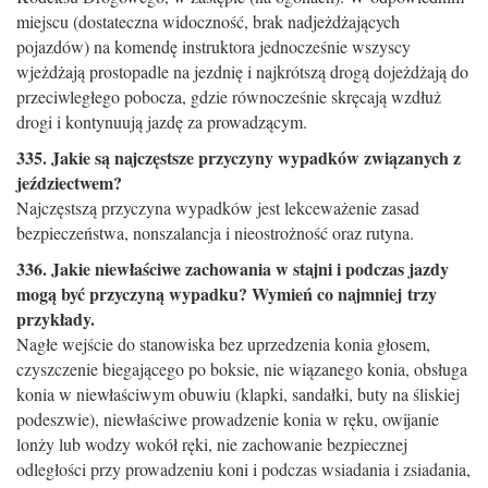
miejscu (dostateczna widoczność, brak nadjeżdżających
pojazdów) na komendę instruktora jednocześnie wszyscy
wjeżdżają prostopadle na jezdnię i najkrótszą drogą dojeżdżają do
przeciwległego pobocza, gdzie równocześnie skręcają wzdłuż
drogi i kontynuują jazdę za prowadzącym.
335. Jakie są najczęstsze przyczyny wypadków związanych z
jeździectwem?
Najczęstszą przyczyna wypadków jest lekceważenie zasad
bezpieczeństwa, nonszalancja i nieostrożność oraz rutyna.
336. Jakie niewłaściwe zachowania w stajni i podczas jazdy
mogą być przyczyną wypadku? Wymień co najmniej trzy
przykłady.
Nagłe wejście do stanowiska bez uprzedzenia konia głosem,
czyszczenie biegającego po boksie, nie wiązanego konia, obsługa
konia w niewłaściwym obuwiu (klapki, sandałki, buty na śliskiej
podeszwie), niewłaściwe prowadzenie konia w ręku, owijanie
lonży lub wodzy wokół ręki, nie zachowanie bezpiecznej
odległości przy prowadzeniu koni i podczas wsiadania i zsiadania,