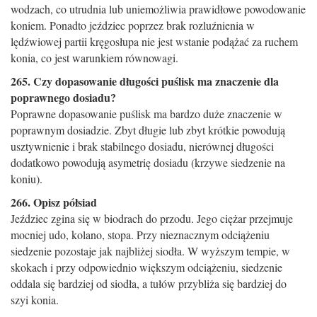
wodzach, co utrudnia lub uniemożliwia prawidłowe powodowanie
koniem. Ponadto jeździec poprzez brak rozluźnienia w
lędźwiowej partii kręgosłupa nie jest wstanie podążać za ruchem
konia, co jest warunkiem równowagi.
265. Czy dopasowanie długości puślisk ma znaczenie dla
poprawnego dosiadu?
Poprawne dopasowanie puślisk ma bardzo duże znaczenie w
poprawnym dosiadzie. Zbyt długie lub zbyt krótkie powodują
usztywnienie i brak stabilnego dosiadu, nierównej długości
dodatkowo powodują asymetrię dosiadu (krzywe siedzenie na
koniu).
266. Opisz półsiad
Jeździec zgina się w biodrach do przodu. Jego ciężar przejmuje
mocniej udo, kolano, stopa. Przy nieznacznym odciążeniu
siedzenie pozostaje jak najbliżej siodła. W wyższym tempie, w
skokach i przy odpowiednio większym odciążeniu, siedzenie
oddala się bardziej od siodła, a tułów przybliża się bardziej do
szyi konia.