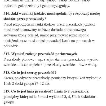
pośredni, galop zebrany i galop wyciągnięty.
316. Jaki warunki jeździec musi spełnić, by rozpocząć naukę
skoków przez przeszkody?
Przed rozpoczęciem nauki skoków przez przeszkody jeździec
musi mieć opanowany na bazie dosiadu podstawowego
zrównoważony półsiad, umieć przyjmować różne stopnie
odciążenia oraz musi umieć prowadzić konia na pomocach w
półsiadzie.
317. Wymień rodzaje przeszkód parkurowych
Przeszkody pionowe – np. stacjonata, mur; przeszkody wysoko-
szerokie – okser, triplebar i przeszkody szerokie – rów z wodą.
318. Co to jest szereg przeszkód?
Szereg pojedyncze przeszkody, pomiędzy którymi koń wykonuje
1 lub 2 skoki galopu (7–12 m).
319. Co to jest linia przeszkód? Linia to 2 przeszkody,
pomiędzy którymi koń musi wykonać 3, 4, 5 lub 6 skoków ­
galopu.