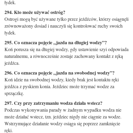
łydek.
294. Kto może używać ostróg?
Ostrogi mogą być używane tylko przez jeźdźców, którzy osiągnęli
zrównoważony dosiad i nauczyli się kontrolować ruchy swoich
łydek.
295. Co oznacza pojęcie „jazda na długiej wodzy”?
Koń porusza się na długiej wodzy, gdy ustawienie szyi odpowiada
naturalnemu, a równocześnie zostaje zachowany kontakt z ręką
jeźdźca.
296. Co oznacza pojęcie „jazda na swobodnej wodzy”?
Koń idzie na swobodnej wodzy, kiedy brak jest kontaktu ręki
jeźdźca z pyskiem konia. Jeździec może trzymać wodze za
sprzączkę.
297. Czy przy zatrzymaniu wodza działa wstecz?
Podczas wykonywania parady w żadnym wypadku wodza nie
może działać wstecz, tzn. jeździec nigdy nie ciąg­nie za wodze.
Wstrzymujące działanie wodzy osiąga się poprzez zamknięcie
ręki.