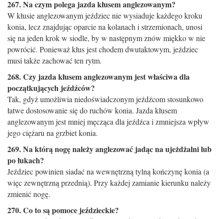
267. Na czym polega jazda kłusem anglezowanym?
W kłusie anglezowanym jeździec nie wysiaduje każdego kroku
konia, lecz znajdując oparcie na kolanach i strzemionach, unosi
się na jeden krok w siodle, by w następnym znów miękko w nie
powrócić. Ponieważ kłus jest chodem dwutaktowym, jeździec
musi także zachować ten rytm.
268. Czy jazda kłusem anglezowanym jest właściwa dla
początkujących jeźdźców?
Tak, gdyż umożliwia niedoświadczonym jeźdźcom stosunkowo
łatwe dostosowanie się do ruchów konia. Jazda kłusem
anglezowanym jest mniej męcząca dla jeźdźca i zmniejsza wpływ
jego ciężaru na grzbiet konia.
269. Na którą nogę należy anglezować jadąc na ujeżdżalni lub
po łukach?
Jeździec powinien siadać na wewnętrzną tylną kończynę konia (a
więc zewnętrzną przednią). Przy każdej zamianie kierunku należy
zmienić nogę.
270. Co to są pomoce jeździeckie?