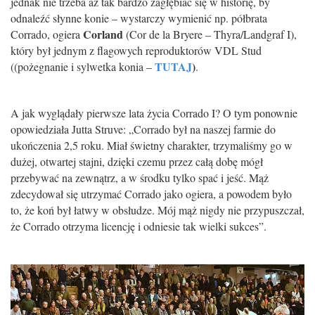
jednak nie trzeba aż tak bardzo zagłębiać się w historię, by
odnaleźć słynne konie – wystarczy wymienić np. półbrata
Corland
Corrado, ogiera
(Cor de la Bryere – Thyra/Landgraf I),
który był jednym z flagowych reproduktorów VDL Stud
TUTAJ
)
((pożegnanie i sylwetka konia –
.
A jak wyglądały pierwsze lata życia Corrado I? O tym ponownie
opowiedziała Jutta Struve: „Corrado był na naszej farmie do
ukończenia 2,5 roku. Miał świetny charakter, trzymaliśmy go w
dużej, otwartej stajni, dzięki czemu przez całą dobę mógł
przebywać na zewnątrz, a w środku tylko spać i jeść. Mąż
zdecydował się utrzymać Corrado jako ogiera, a powodem było
to, że koń był łatwy w obsłudze. Mój mąż nigdy nie przypuszczał,
że Corrado otrzyma licencję i odniesie tak wielki sukces”.