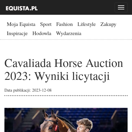
Toggl
naviga
Moja Equista
Sport
Fashion
Lifestyle
Zakupy
Inspiracje
Hodowla
Wydarzenia
Cavaliada Horse Auction
2023: Wyniki licytacji
Data publikacji: 2023-12-08