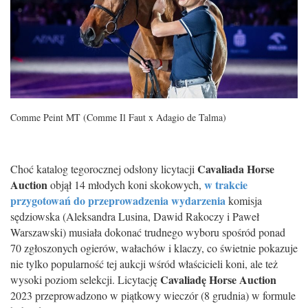
Comme Peint MT (Comme Il Faut x Adagio de Talma)
Cavaliada Horse
Choć katalog tegorocznej odsłony licytacji
Auction
w trakcie
objął 14 młodych koni skokowych,
przygotowań do przeprowadzenia wydarzenia
komisja
sędziowska (Aleksandra Lusina, Dawid Rakoczy i Paweł
Warszawski) musiała dokonać trudnego wyboru spośród ponad
70 zgłoszonych ogierów, wałachów i klaczy, co świetnie pokazuje
nie tylko popularność tej aukcji wśród właścicieli koni, ale też
Cavaliadę Horse Auction
wysoki poziom selekcji. Licytację
2023 przeprowadzono w piątkowy wieczór (8 grudnia) w formule