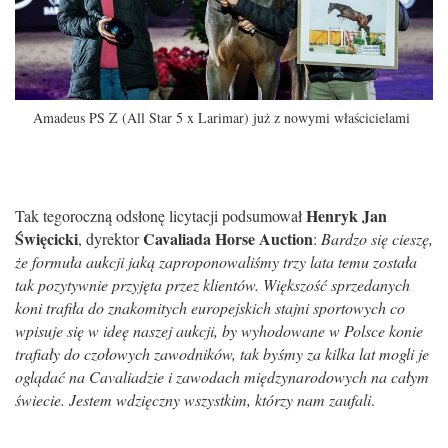
Amadeus PS Z (All Star 5 x Larimar) już z nowymi właścicielami
Henryk Jan
Tak tegoroczną odsłonę licytacji podsumował
Święcicki
Cavaliada Horse Auction
, dyrektor
:
Bardzo się cieszę,
że formuła aukcji jaką zaproponowaliśmy trzy lata temu została
tak pozytywnie przyjęta przez klientów. Większość sprzedanych
koni trafiła do znakomitych europejskich stajni sportowych co
wpisuje się w ideę naszej aukcji, by wyhodowane w Polsce konie
trafiały do czołowych zawodników, tak byśmy za kilka lat mogli je
oglądać na Cavaliadzie i zawodach międzynarodowych na całym
świecie. Jestem wdzięczny wszystkim, którzy nam zaufali
.