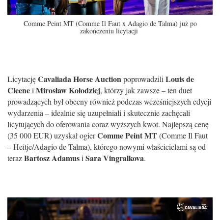
Comme Peint MT (Comme Il Faut x Adagio de Talma) już po
zakończeniu licytacji
Cavaliada Horse Auction
Louis de
Licytację
poprowadzili
Cleene
Mirosław Kołodziej
i
, którzy jak zawsze – ten duet
prowadzących był obecny również podczas wcześniejszych edycji
wydarzenia – idealnie się uzupełniali i skutecznie zachęcali
licytujących do oferowania coraz wyższych kwot. N
ajlepszą cenę
Comme Peint MT
(35 000 EUR) uzyskał ogier
(Comme Il Faut
– Heitje/Adagio de Talma), którego nowymi właścicielami są od
Bartosz Adamus
Sara Vingralkova
teraz
i
.