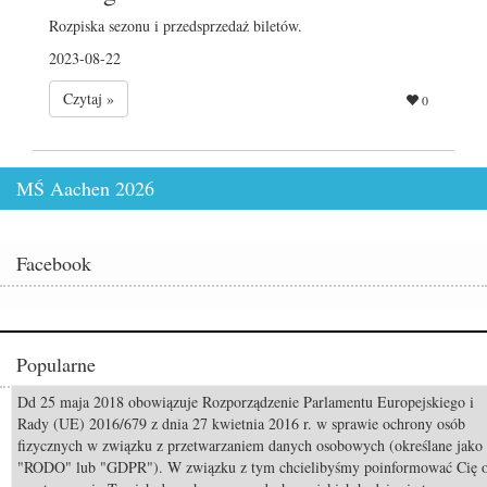
Rozpiska sezonu i przedsprzedaż biletów.
2023-08-22
Czytaj »
0
MŚ Aachen 2026
Facebook
Popularne
Dd 25 maja 2018 obowiązuje Rozporządzenie Parlamentu Europejskiego i
Wyniki aukcji Pride of Poland 2026
Rady (UE) 2016/679 z dnia 27 kwietnia 2016 r. w sprawie ochrony osób
fizycznych w związku z przetwarzaniem danych osobowych (określane jako
Odszedł Monty Roberts – człowiek, który nauczył świat słuchać koni
"RODO" lub "GDPR"). W związku z tym chcielibyśmy poinformować Cię 
Pride of Poland & Summer Sale 2026: Katalog oferowanych koni