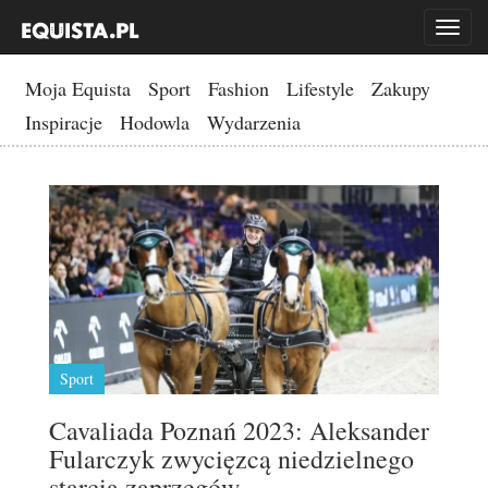
Toggl
naviga
Moja Equista
Sport
Fashion
Lifestyle
Zakupy
Inspiracje
Hodowla
Wydarzenia
Sport
Cavaliada Poznań 2023: Aleksander
Fularczyk zwycięzcą niedzielnego
starcia zaprzęgów