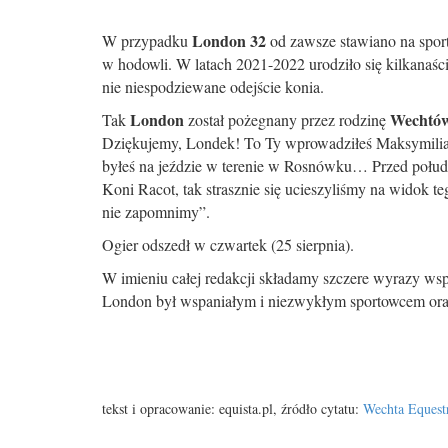
London 32
W przypadku
od zawsze stawiano na spor
w hodowli. W latach 2021-2022 urodziło się kilkanaści
nie niespodziewane odejście konia.
London
Wechtó
Tak
został pożegnany przez rodzinę
Dziękujemy, Londek! To Ty wprowadziłeś Maksymilian
byłeś na jeździe w terenie w Rosnówku… Przed połud
Koni Racot, tak strasznie się ucieszyliśmy na widok 
nie zapomnimy”.
Ogier odszedł w czwartek (25 sierpnia).
W imieniu całej redakcji składamy szczere wyrazy ws
London był wspaniałym i niezwykłym sportowcem ora
tekst i opracowanie: equista.pl, źródło cytatu:
Wechta Equest