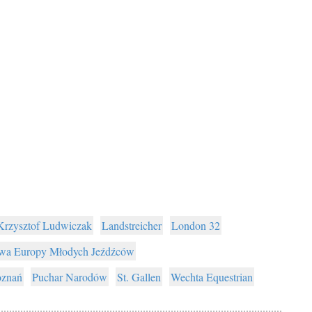
Krzysztof Ludwiczak
Landstreicher
London 32
twa Europy Młodych Jeźdźców
oznań
Puchar Narodów
St. Gallen
Wechta Equestrian