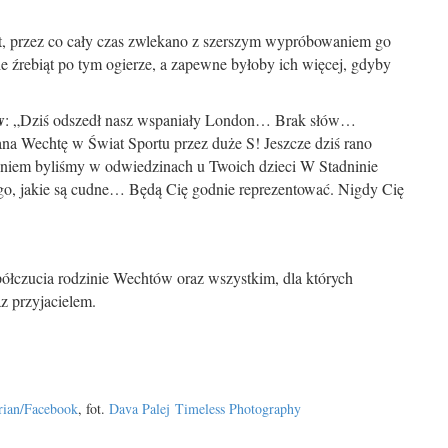
t, przez co cały czas zwlekano z szerszym wypróbowaniem go
e źrebiąt po tym ogierze, a zapewne byłoby ich więcej, gdyby
w
: „Dziś odszedł nasz wspaniały London… Brak słów…
a Wechtę w Świat Sportu przez duże S! Jeszcze dziś rano
niem byliśmy w odwiedzinach u Twoich dzieci W Stadninie
tego, jakie są cudne… Będą Cię godnie reprezentować. Nigdy Cię
półczucia rodzinie Wechtów oraz wszystkim, dla których
z przyjacielem.
rian/Facebook
, fot.
Dava Palej
Timeless Photography