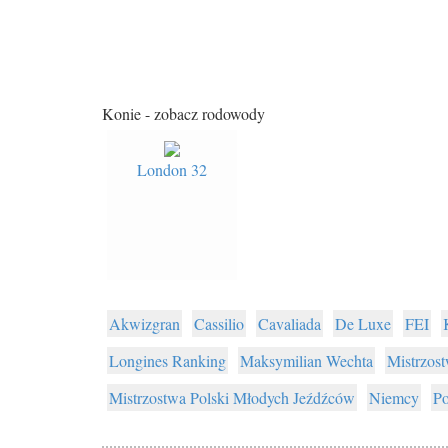
Konie - zobacz rodowody
London 32
Akwizgran
Cassilio
Cavaliada
De Luxe
FEI
Longines Ranking
Maksymilian Wechta
Mistrzos
Mistrzostwa Polski Młodych Jeźdźców
Niemcy
P