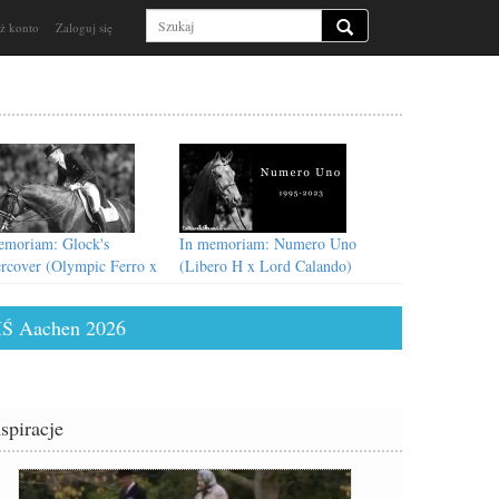
ż konto
Zaloguj się
emoriam: Glock's
In memoriam: Numero Uno
rcover (Olympic Ferro x
(Libero H x Lord Calando)
erhall)
Ś Aachen 2026
nspiracje