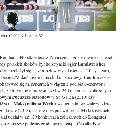
echta (POL) & London 32
Bernharda Horstkoettera w Niemczech
, gdzie również stawiał
Landstreicher
zdy polskich skoków był holsztyński ogier
oków przełożył się na zarobek w wysokości ok. 201 tys. euro,
London
 Desiree/Midas) rasy niemiecki koń sportowy.
został
 pokazywać się na parkurach wyłącznie pod biało-czerwoną
ak
, z którym ogier uczestniczył w 24 konkursach zaliczanych
Pucharze Narodów
dkowym
w St. Gallen (2010) czy
Maksymiliana Wechtę
dźca na
– duet m.in. wywalczył złoto
Mistrzostwach
onkowie (2013), jak również pojawił się na
Longines
wziął udział w aż 129 konkursach zaliczanych do
Cavaliady
 było zobaczyć podczas grudniowego etapu
w