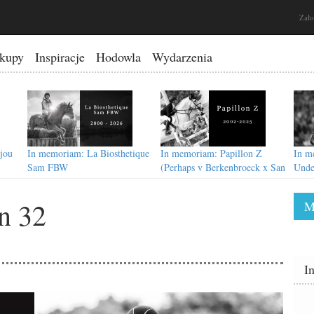
Zało
kupy
Inspiracje
Hodowla
Wydarzenia
jou
In memoriam: La Biosthetique
In memoriam: Papillon Z
In m
Sam FBW
(Perhaps v Berkenbroeck x San
Unde
Patrignano Cassini)
Donn
n 32
M
In memoriam: Dr. Jones
In memoriam: Yucatan
I
(Vingino x Casco)