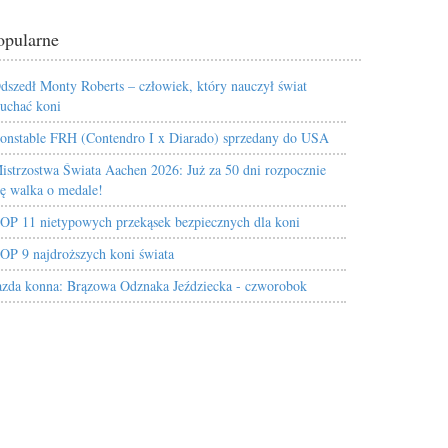
opularne
dszedł Monty Roberts – człowiek, który nauczył świat
łuchać koni
onstable FRH (Contendro I x Diarado) sprzedany do USA
istrzostwa Świata Aachen 2026: Już za 50 dni rozpocznie
ię walka o medale!
OP 11 nietypowych przekąsek bezpiecznych dla koni
OP 9 najdroższych koni świata
azda konna: Brązowa Odznaka Jeździecka - czworobok