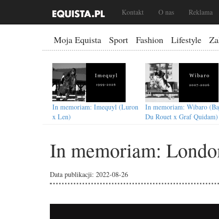
Kontakt
O nas
Reklama
Moja Equista
Sport
Fashion
Lifestyle
Za
In memoriam: Imequyl (Luron
In memoriam: Wibaro (Ba
x Len)
Du Rouet x Graf Quidam)
In memoriam: Londo
Data publikacji: 2022-08-26
In memoriam: Easy Game
In memoriam: Bischof L
(Gribaldi x Schwadroneur)