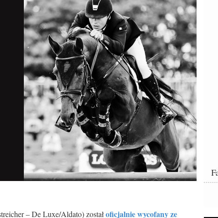
F
oficjalnie wycofany ze
treicher – De Luxe/Aldato) został