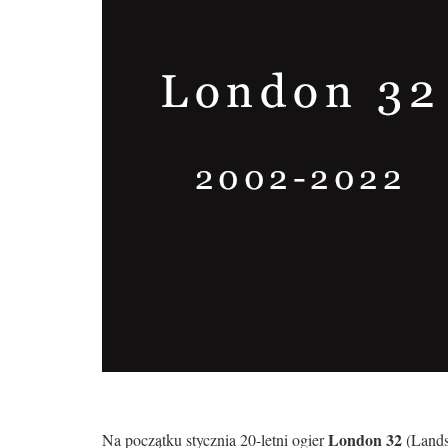
London 32
Na początku stycznia 20-letni ogier
(Lands