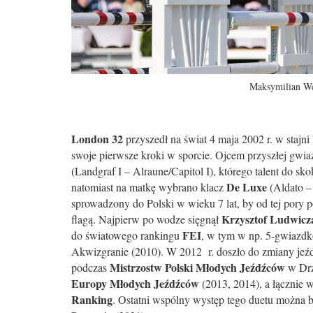
Maksymilian W
London 32
przyszedł na świat 4 maja 2002 r. w stajni
swoje pierwsze kroki w sporcie. Ojcem przyszłej gwia
(Landgraf I – Alraune/Capitol I), którego talent do sk
De Luxe
natomiast na matkę wybrano klacz
(Aldato –
sprowadzony do Polski w wieku 7 lat, by od tej pory
Krzysztof Ludwicz
flagą. Najpierw po wodze sięgnął
FEI
do światowego rankingu
, w tym w np. 5-gwiaz
Akwizgranie (2010). W 2012 r. doszło do zmiany jeź
Mistrzostw Polski Młodych Jeźdźców
podczas
w Drz
Europy Młodych Jeźdźców
(2013, 2014), a łącznie 
Ranking
. Ostatni wspólny występ tego duetu można