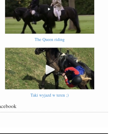
The Queen riding
Taki wyjazd w teren ;)
acebook