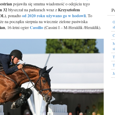
estrian
pojawiła się smutna wiadomość o odejściu tego
n 32
Krzysztofem
błyszczał na parkurach wraz z
P
OL)
od 2020 roku używano go w hodowli
, ponadto
. To
 że na początku sierpnia na wiecznie zielone pastwiska
O
ian
Cassilio
, 16-letni ogier
(Cassini I – M-Heraldik /Heraldik)
.
s
C
M
s
T
T
J