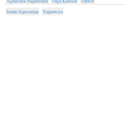
Agnieszka Najdzionek
Olga Kulesza
Oliwet
Sentio Equestrian
Trątnowice