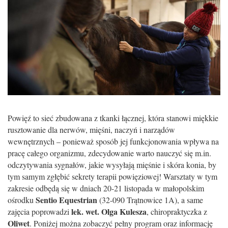
Powięź to sieć zbudowana z tkanki łącznej, która stanowi miękkie
rusztowanie dla nerwów, mięśni, naczyń i narządów
wewnętrznych – ponieważ sposób jej funkcjonowania wpływa na
pracę całego organizmu, zdecydowanie warto nauczyć się m.in.
odczytywania sygnałów, jakie wysyłają mięśnie i skóra konia, by
tym samym zgłębić sekrety terapii powięziowej! Warsztaty w tym
zakresie odbędą się w dniach 20-21 listopada w małopolskim
Sentio Equestrian
ośrodku
(32-090 Trątnowice 1A), a same
lek. wet. Olga Kulesza
zajęcia poprowadzi
, chiropraktyczka z
Oliwet
. Poniżej można zobaczyć pełny program oraz informację