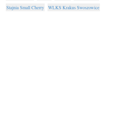
Stajnia Small Cherry
WLKS Krakus Swoszowice