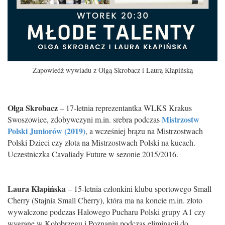
Zapowiedź wywiadu z Olgą Skrobacz i Laurą Kłapińską
Olga Skrobacz
– 17-letnia reprezentantka WLKS Krakus
Mistrzostw
Swoszowice, zdobywczyni m.in. srebra podczas
Polski Juniorów (2019)
, a wcześniej brązu na Mistrzostwach
Polski Dzieci czy złota na Mistrzostwach Polski na kucach.
Uczestniczka Cavaliady Future w sezonie 2015/2016.
Laura Kłapińska
– 15-letnia członkini klubu sportowego Small
Cherry (Stajnia Small Cherry), która ma na koncie m.in. złoto
wywalczone podczas Halowego Pucharu Polski grupy A1 czy
wygrane w Kołobrzegu i Poznaniu podczas eliminacji do