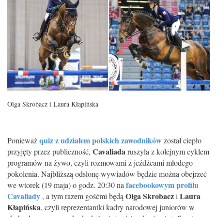
Olga Skrobacz i Laura Kłapińska
quiz z udziałem polskich zawodników
Ponieważ
został ciepło
Cavaliada
przyjęty przez publiczność,
ruszyła z kolejnym cyklem
programów na żywo, czyli rozmowami z jeźdźcami młodego
pokolenia. Najbliższą odsłonę wywiadów będzie można obejrzeć
facebookowym profilu
we wtorek (19 maja) o godz. 20:30 na
Cavaliady
Olga Skrobacz
Laura
, a tym razem gośćmi będą
i
Kłapińska
, czyli reprezentantki kadry narodowej juniorów w