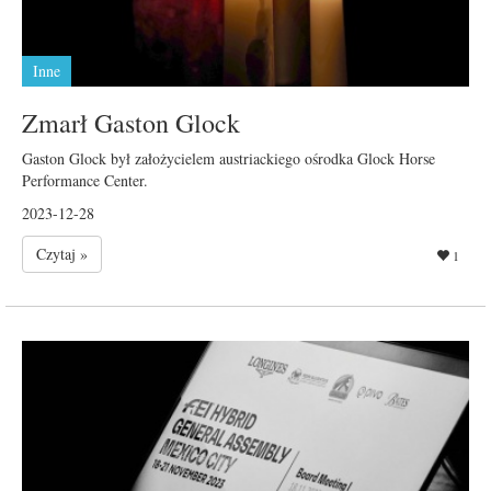
Inne
Zmarł Gaston Glock
Gaston Glock był założycielem austriackiego ośrodka Glock Horse
Performance Center.
2023-12-28
Czytaj »
1