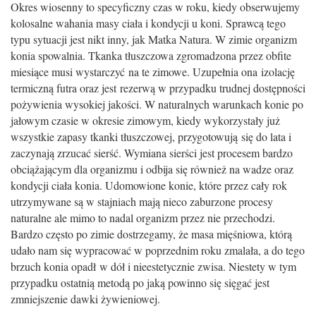
Okres wiosenny to specyficzny czas w roku, kiedy obserwujemy
kolosalne wahania masy cia
ł
a i kondycji u koni. Sprawc
ą
tego
typu sytuacji jest nikt inny, jak Matka Natura. W zimie organizm
konia spowalnia. Tkanka t
ł
uszczowa zgromadzona przez obfite
miesi
ą
ce musi wystarczy
ć
na te zimowe. Uzupe
ł
nia ona
izolacj
ę
termiczn
ą
futra oraz jest
rezerwą w przypadku trudnej dost
ę
pno
ś
ci
po
ż
ywienia wysokiej jako
ś
ci. W naturalnych warunkach konie po
ja
ł
owym czasie w okresie zimowym, kiedy wykorzysta
ł
y ju
ż
wszystkie zapasy tkanki t
ł
uszczowej, przygotowuj
ą
si
ę
do lata i
zaczynaj
ą
zrzuca
ć
sier
ść
. Wymiana sier
ś
ci jest procesem bardzo
obci
ąż
aj
ą
cym dla organizmu i odbija si
ę
równie
ż
na wadze oraz
kondycji cia
ł
a konia. Udomowione konie, które przez ca
ł
y rok
utrzymywane s
ą
w stajniach maj
ą
nieco zaburzone procesy
naturalne ale mimo to nadal organizm przez nie przechodzi.
Bardzo cz
ę
sto
po zimie dostrzegamy,
ż
e masa mi
ęś
niowa, któr
ą
uda
ł
o nam si
ę
wypracowa
ć
w poprzednim roku zmala
ł
a, a do tego
brzuch konia opad
ł
w dó
ł
i nieestetycznie zwisa. Niestety w tym
przypadku ostatni
ą
metod
ą
po jak
ą
powinno si
ę
si
ę
ga
ć
jest
zmniejszenie dawki
ż
ywieniowej.