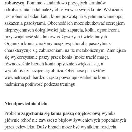
robaczyc
ą
. Pomimo standardowo przyj
ę
tych terminów
odrobaczania nadal nale
ż
y obserwowa
ć
swoje konie. Wskazane
jest robienie
badań ka
ł
u, które pozwol
ą
na wyeliminowanie opcji
zaka
ż
enia paso
ż
ytami. Obecno
ść ich
mo
ż
e skutkowa
ć
szeregiem
nieprzyjemnych dolegliwo
ś
ci jak: zaparcia, kolki, ograniczona
przyswajalno
ść
sk
ł
adników od
ż
ywczych i wiele innych.
Organizm konia zara
ż
ony uci
ąż
liw
ą
chorob
ą
paso
ż
ytnicz
ą
charakteryzuje si
ę
zaburzeniami na tle metabolicznym. Zmniejsza
si
ę
wykorzystanie paszy przez konia (mo
ż
e traci
ć
mas
ę
),
równocze
ś
nie brzuch konia optycznie zwi
ę
ksza si
ę
, a
wydolno
ść
znacz
ą
co si
ę
obni
ż
a. Obecno
ść
paso
ż
ytów
wewn
ę
trznych bardzo cz
ę
sto powoduje os
ł
abienie koni i
nadmiern
ą
potliwo
ść
podczas treningu.
Nieodpowiednia dieta
zapychania si
ę
konia pasz
ą
obj
ę
to
ś
ciow
ą
Problem
wynika
g
ł
ównie (cho
ć
nie zawsze) z b
łę
dów
ż
ywieniowych pope
ł
nianych
przez cz
ł
owieka. Du
ż
y brzuch mo
ż
e by
ć
wynikiem rozd
ę
cia