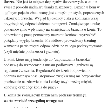
t
ł
uszcz
. Nie jest to miejsce depozytów t
ł
uszczowych, a on nie
zwisa z powodu nadmiaru tkanki t
ł
uszczowej. Brzuch u koni w
ogólnym poj
ę
ciu zbudowany jest z mi
ęś
ni prostych, poprzecznych
i sko
ś
nych brzucha. Wygl
ą
d tej okolicy cia
ł
a u koni zazwyczaj
przypisuje si
ę
odpowiedniemu treningowi. Zmniejszaj
ą
c dawk
ę
pokarmow
ą
nie wp
ł
yniemy na zmniejszenie brzucha u konia. To
odpowiedni
ą
prac
ą
pomo
ż
emy naszemu koniowi 'wyrze
ź
bi
ć'
trening
pożądany wygl
ą
d brzucha. Prawid
ł
owo prowadzony
wzmacnia partie mi
ęś
ni odpowiedzialne za jego podtrzymywanie
(czyli mi
ęś
nie podbrzusza i grzbietu).
U koni, które maj
ą
tendencje do "zapuszczania brzuszka"
podstaw
ą
do wzmocnienia mi
ęś
ni
podbrzusza i grzbietu s
ą
regularne
ć
wiczenia. Regularno
ść
ć
wicze
ń
i odpowiednio
dobrana intensywno
ść
(stopniowo zwi
ę
kszana) ma bezpo
ś
rednie
prze
ł
o
ż
enie na zdrowie konia i efekty (czyli rze
ź
b
ę
mi
ęś
ni,
kondycj
ę
oraz ch
ęć
konia do pracy).
U konia ze zwisaj
ą
cym brzuchem podczas treningu
warto
zwróci
ć
szczególn
ą
uwag
ę
na: