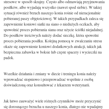
stresowe w sposób skrajny. Często albo odmawiaj
ą
przyjmowania
posi
ł
ków, albo wyjadaj
ą
wszystko (nawet spod siebie). W takiej
sytuacji równie
ż
brzuch naszego konia ro
ś
nie od nieracjonalnie
pobieranej paszy obj
ę
to
ś
ciowej. W takich przypadkach zaleca si
ę
zapewnienie koniowi siatki na siano o niedu
ż
ych oczkach, aby
spowolni
ć
proces pobierania siana oraz u
ż
ycie
ś
ció
ł
ki niejadalnej.
Do posi
ł
ków tre
ś
ciwych nale
ż
y doda
ć
sieczk
ę
, która spowolni
proces pobierania posi
ł
ku. Kolejn
ą
pomoc
ą
w zwalczaniu stresu
oka
ż
e si
ę
zapewnienie koniowi dodatkowych atrakcji, takich jak
bezpieczna zabawka w boksie lub cz
ę
ste spacery i wycieczki na
padok.
Wszelkie dzia
ł
ania i zmiany w diecie i treningu konia nale
ż
y
wprowadza
ć
stopniowo i przeprowadza
ć
wspólnie z osob
ą
do
ś
wiadczon
ą
oraz konsultowa
ć
z lekarzem weterynarii.
Jak
ł
atwo zauwa
ż
y
ć
wiele ró
ż
nych czynników mo
ż
e przyczyni
ć
si
ę
do
rosn
ą
cego brzucha u naszego konia, dlatego nie wpadajmy