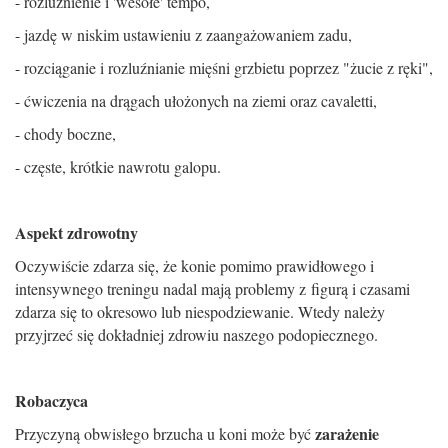
- rozlu
ź
nienie i 'weso
ł
e' tempo,
- jazd
ę
w niskim ustawieniu z zaanga
ż
owaniem zadu,
- rozci
ą
ganie i rozlu
ź
nianie mi
ęś
ni grzbietu poprzez "
ż
ucie z r
ę
ki",
-
ć
wiczenia na dr
ą
gach u
ł
o
ż
onych na ziemi oraz cavaletti,
- chody boczne,
- cz
ę
ste, krótkie nawrotu galopu.
Aspekt zdrowotny
Oczywi
ś
cie zdarza si
ę
,
ż
e konie pomimo prawid
ł
owego i
intensywnego treningu nadal maj
ą
problemy z figur
ą
i czasami
zdarza si
ę
to okresowo lub niespodziewanie. Wtedy nale
ż
y
przyjrze
ć
si
ę
dok
ł
adniej zdrowiu naszego podopiecznego.
Robaczyca
zara
ż
enie
Przyczyn
ą
obwis
ł
ego brzucha u koni mo
ż
e by
ć