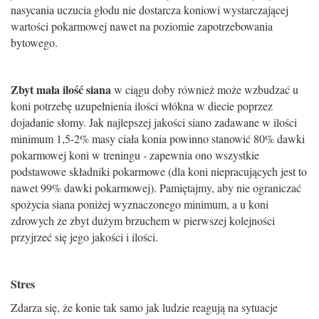
nasycania uczucia g
ł
odu nie dostarcza koniowi wystarczaj
ą
cej
warto
ś
ci pokarmowej nawet na poziomie zapotrzebowania
bytowego.
Zbyt ma
ł
a ilo
ść
siana
w ciągu doby równie
ż
mo
ż
e wzbudza
ć
u
koni potrzeb
ę
uzupe
ł
nienia ilo
ś
ci w
ł
ókna w diecie poprzez
dojadanie s
ł
omy. Jak najlepszej jako
ś
ci siano zadawane w ilo
ś
ci
minimum 1,5-2% masy cia
ł
a konia powinno stanowi
ć
80% dawki
pokarmowej koni w treningu - zapewnia ono wszystkie
podstawowe sk
ł
adniki pokarmowe (dla koni niepracuj
ą
cych jest to
nawet 99% dawki pokarmowej). Pami
ę
tajmy, aby nie ogranicza
ć
spo
ż
ycia siana poni
ż
ej wyznaczonego minimum, a u koni
zdrowych ze zbyt du
ż
ym brzuchem w pierwszej kolejno
ś
ci
przyjrze
ć
si
ę
jego jako
ś
ci i ilo
ś
ci.
Stres
Zdarza si
ę
,
ż
e konie tak samo jak ludzie reaguj
ą
na sytuacje