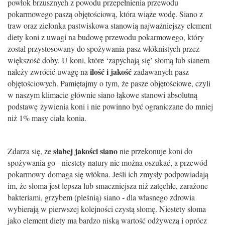
pow
ł
ok brzusznych z powodu przepe
ł
nienia przewodu
pokarmowego pasz
ą
obj
ę
to
ś
ciow
ą
, która wi
ąż
e wod
ę
. Siano z
traw oraz zielonka pastwiskowa stanowi
ą
najwa
ż
niejszy element
diety koni z uwagi na budow
ę
przewodu pokarmowego, który
zosta
ł
przystosowany do spo
ż
ywania pasz w
ł
óknistych przez
wi
ę
kszo
ść
doby. U koni, które ‘zapychaj
ą
si
ę
’ s
ł
om
ą
lub sianem
ilo
ść
i jako
ść
nale
ż
y zwróci
ć
uwag
ę
na
zadawanych pasz
obj
ę
to
ś
ciowych. Pami
ę
tajmy o tym,
ż
e pasze obj
ę
to
ś
ciowe, czyli
w naszym klimacie g
ł
ównie siano
łą
kowe stanowi absolutn
ą
podstaw
ę
ż
ywienia koni i nie powinno by
ć
ograniczane do mniej
ni
ż
1% masy cia
ł
a konia.
s
ł
abej jako
ś
ci siano
Zdarza si
ę
,
ż
e
nie przekonuje koni do
spo
ż
ywania go - niestety natury nie mo
ż
na oszuka
ć
, a przewód
pokarmowy
domaga si
ę
w
ł
ókna. Je
ś
li ich zmys
ł
y podpowiadaj
ą
im,
ż
e s
ł
oma jest lepsza lub smaczniejsza ni
ż
zat
ę
ch
ł
e, zara
ż
one
bakteriami, grzybem (ple
ś
ni
ą
) siano - dla w
ł
asnego zdrowia
wybieraj
ą
w pierwszej kolejno
ś
ci czyst
ą
s
ł
om
ę
. Niestety s
ł
oma
jako element diety ma bardzo nisk
ą
warto
ść
od
ż
ywcz
ą
i oprócz