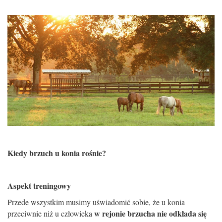
Kiedy brzuch u konia ro
ś
nie?
Aspekt treningowy
Przede wszystkim musimy u
ś
wiadomi
ć
sobie,
ż
e u konia
w rejonie brzucha nie odk
ł
ada si
ę
przeciwnie ni
ż
u cz
ł
owieka