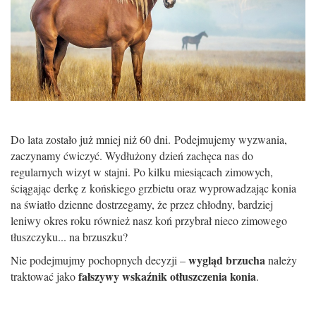
Do lata zosta
ł
o ju
ż
mniej ni
ż
60 dni.
Podejmujemy wyzwania,
zaczynamy
ć
wiczy
ć. W
yd
ł
u
ż
ony dzie
ń
zach
ę
ca nas do
regularnych wizyt w stajni. Po kilku miesi
ą
cach zimowych,
ś
ci
ą
gaj
ą
c derk
ę
z ko
ń
skiego grzbietu oraz wyprowadzaj
ą
c konia
na
ś
wiat
ł
o dzienne dostrzegamy,
ż
e przez ch
ł
odny, bardziej
leniwy okres roku równie
ż
nasz ko
ń
przybra
ł
nieco zimowego
t
ł
uszczyku... na brzuszku?
wygl
ą
d brzucha
Nie podejmujmy pochopnych decyzji –
nale
ż
y
fa
ł
szywy wska
ź
nik ot
ł
uszczenia konia
traktowa
ć
jako
.