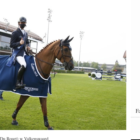
F
 Du Rouet) w Valkenswaard