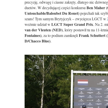
precyzję, odwagę i ciasne zakręty, dlatego nic dziwneg
Ben Maher 
duetów. W decydującej części konkursu
Untouchable/Baloubet Du Rouet)
pojechali tak szyb
szans! Tym samym Brytyjczyk – zwycięzca LGCT w
LGCT Super Grand Prix
weźmie udział w
. Na 2. m
van der Vleuten (NED)
, który postawił tu na 11-let
Fontaines)
Frank Schuttert
, za to podium zamknęli
D/Chacco Blue)
.