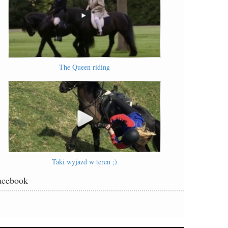
The Queen riding
Taki wyjazd w teren ;)
acebook