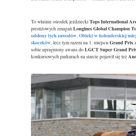
Tops International A
To właśnie ośrodek jeździecki
Longines Global Champion T
prestiżowych zmagań
odsłony tych zawodów
Obiekt w holenderskiej mie
.
skoczków
Grand Prix
, lecz tym razem na 1. miejscu
z
LGCT Super Grand Pri
sobie upragniony awans do
And
konkursowych parkurach na starcie pojawił się też