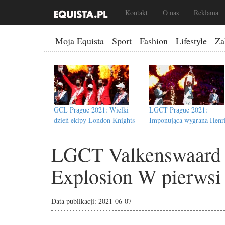
Kontakt
O nas
Reklama
Moja Equista
Sport
Fashion
Lifestyle
Za
GCL Prague 2021: Wielki
LGCT Prague 2021:
dzień ekipy London Knights
Imponująca wygrana Henr
von Eckermanna
LGCT Valkenswaard 
Explosion W pierws
GCL Šamorín 2021: Pierwsza
LGCT Šamorín 2021: Wyg
wygrana ekipy Doha Falcons
Spencera Smitha
Data publikacji: 2021-06-07