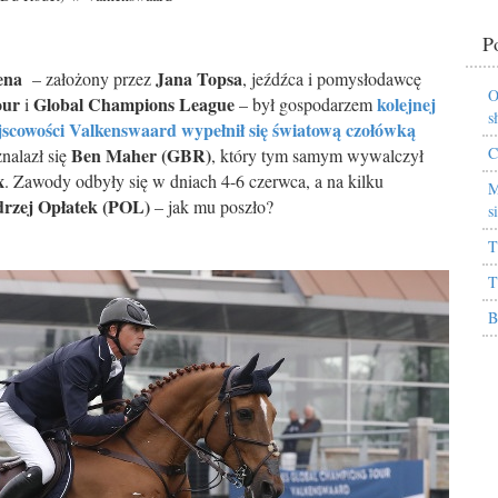
P
rena
Jana Topsa
– założony przez
, jeźdźca i pomysłodawcę
O
our
Global Champions League
kolejnej
i
– był gospodarzem
s
jscowości Valkenswaard wypełnił się światową czołówką
Ben Maher (GBR)
C
nalazł się
, który tym samym wywalczył
x
. Zawody odbyły się w dniach 4-6 czerwca, a na kilku
M
rzej Opłatek (POL)
– jak mu poszło?
s
T
T
B