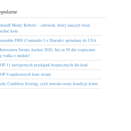
opularne
dszedł Monty Roberts – człowiek, który nauczył świat
łuchać koni
onstable FRH (Contendro I x Diarado) sprzedany do USA
istrzostwa Świata Aachen 2026: Już za 50 dni rozpocznie
ię walka o medale!
OP 11 nietypowych przekąsek bezpiecznych dla koni
OP 9 najdroższych koni świata
ody Condition Scoring, czyli metoda oceny kondycji konia