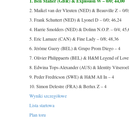
1. Ben Maher (GBR) & Explosion W – 0/0; 44,00
2. Maikel van der Vleuten (NED) & Beauville Z – 0/0
3. Frank Schuttert (NED) & Lyonel D – 0/0; 46,24
4. Harrie Smolders (NED) & Dolinn N.O.P. – 0/4; 45,
5. Eric Lamaze
(CAN) & Fine Lady – 0/8; 48,36
6. Jérôme Guery (BEL) & Grupo Prom Diego – 4
7. Olivier Philippaerts (BEL) & H&M Legend of Love
8. Edwina Tops-Alexander (AUS) & Identity Vitseroel
9. Peder Fredricson (SWE) & H&M All In – 4
10. Simon Delestre (FRA) & Berlux Z
– 4
Wyniki szczegółowe
Lista startowa
Plan toru