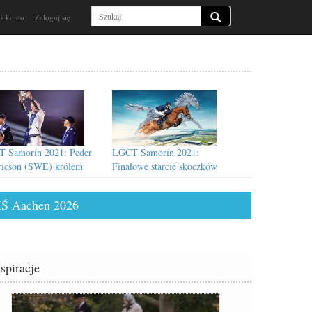
ż konto
Zaloguj się
 Šamorín 2021: Peder
LGCT Šamorín 2021:
ricson (SWE) królem
Finałowe starcie skoczków
rocznego sezonu!
Ś Aachen 2026
nspiracje