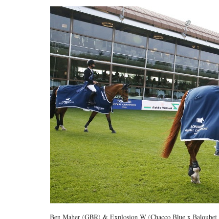
Ben Maher (GBR) & Explosion W (Chacco Blue x Baloubet