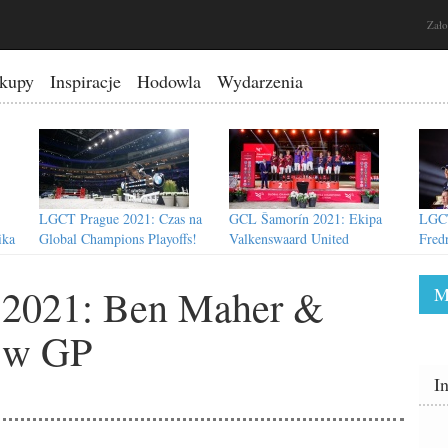
Zało
kupy
Inspiracje
Hodowla
Wydarzenia
LGCT Prague 2021: Czas na
GCL Šamorín 2021: Ekipa
LGCT
ika
Global Champions Playoffs!
Valkenswaard United
Fred
zwycięzcą cyklu GCL 2021
tego
2021: Ben Maher &
M
i w GP
rana
LGCT Šamorín 2021: Debiut
GCL Rome 2021: Ekipa
I
nowego gospodarza
Valkenswaard United jeszcze
silniejsza