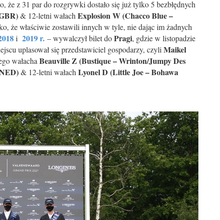
o, że z 31 par do rozgrywki dostało się już tylko 5 bezbłędnych
(GBR)
Explosion W (Chacco Blue –
& 12-letni wałach
ko, że właściwie zostawili innych w tyle, nie dając im żadnych
2018
2019 r.
Pragi
i
– wywalczył bilet do
, gdzie w listopadzie
Maikel
iejscu uplasował się przedstawiciel gospodarzy, czyli
Beauville Z (Bustique – Wrinton/Jumpy Des
niego wałacha
 (NED)
Lyonel D (Little Joe – Bohawa
& 12-letni wałach