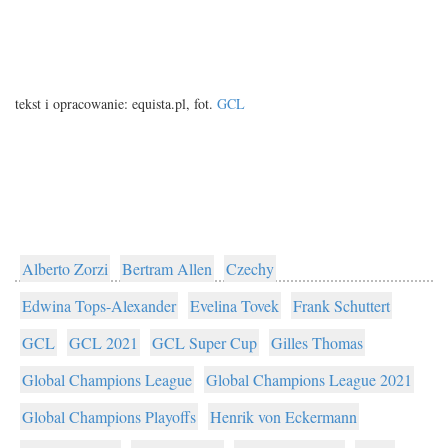
tekst i opracowanie: equista.pl, fot.
GCL
Alberto Zorzi
Bertram Allen
Czechy
Edwina Tops-Alexander
Evelina Tovek
Frank Schuttert
GCL
GCL 2021
GCL Super Cup
Gilles Thomas
Global Champions League
Global Champions League 2021
Global Champions Playoffs
Henrik von Eckermann