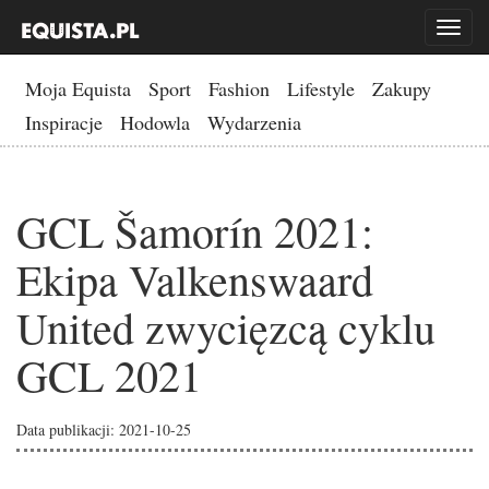
Toggl
naviga
Moja Equista
Sport
Fashion
Lifestyle
Zakupy
Inspiracje
Hodowla
Wydarzenia
GCL Šamorín 2021:
Ekipa Valkenswaard
United zwycięzcą cyklu
GCL 2021
Data publikacji: 2021-10-25