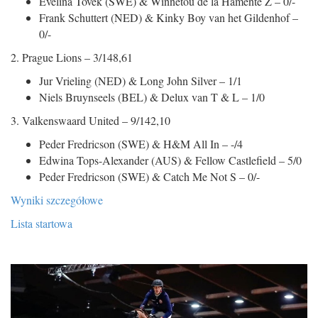
Evelina Tovek (SWE) & Winnetou de la Hamente Z – 0/-
Frank Schuttert (NED) & Kinky Boy van het Gildenhof –
0/-
2. Prague Lions – 3/148,61
Jur Vrieling (NED) & Long John Silver – 1/1
Niels Bruynseels (BEL) & Delux van T & L – 1/0
3. Valkenswaard United – 9/142,10
Peder Fredricson (SWE) & H&M All In – -/4
Edwina Tops-Alexander (AUS) & Fellow Castlefield – 5/0
Peder Fredricson (SWE) & Catch Me Not S – 0/-
Wyniki szczegółowe
Lista startowa