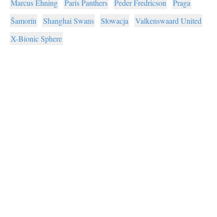
Marcus Ehning
Paris Panthers
Peder Fredricson
Praga
Šamorín
Shanghai Swans
Słowacja
Valkenswaard United
X-Bionic Sphere