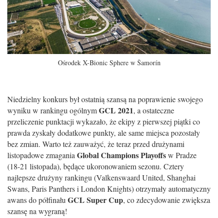
Ośrodek X-Bionic Sphere w Šamorín
Niedzielny konkurs był ostatnią szansą na poprawienie swojego
GCL 2021
wyniku w rankingu ogólnym
, a ostateczne
przeliczenie punktacji wykazało, że ekipy z pierwszej piątki co
prawda zyskały dodatkowe punkty, ale same miejsca pozostały
bez zmian. Warto też zauważyć, że teraz przed drużynami
Global Champions Playoffs
listopadowe zmagania
w Pradze
(18-21 listopada), będące ukoronowaniem sezonu. Cztery
najlepsze drużyny rankingu (Valkenswaard United, Shanghai
Swans, Paris Panthers i London Knights) otrzymały automatyczny
GCL Super Cup
awans do półfinału
, co zdecydowanie zwiększa
szansę na wygraną!