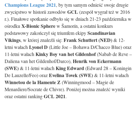
Champions League 2021
, by tym samym odnieść swoje drugie
GCL
zwycięstwo w historii zawodów
(zespół wygrał też w 2016
r.). Finałowe spotkanie odbyło się w dniach 21-23 października w
X-Bionic Sphere
ośrodku
w Šamorín, a ostatni konkurs
Scandinavian
podstawowy zakończył się triumfem ekipy
Vikings
Frank Schuttert (NED)
, w której znaleźli się:
& 12-
Lyonel D
letni wałach
(Little Joe – Bohawa D/Chacco Blue) oraz
Kinky Boy van het Gildenhof
11-letni wałach
(Nabab de Reve –
Henrik von Eckermann
Daliena van het Gildenhof/Darco),
(SWE)
King Edward
& 11-letni wałach
(Edward 28 – Koningin
Evelina Tovek (SWE)
De Lauzelle/Feo) oraz
& 11-letni wałach
Winnetou de la Hamente Z
(Winningmood – Magie de
Menardiere/Socrate de Chivre). Poniżej można znaleźć wyniki
GCL 2021
oraz ostatni ranking
.