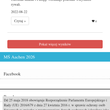
rywali.
2022-08-22
Czytaj »
0
Pokaż więcej wyników
MŚ Aachen 2026
Facebook
Popularne
Dd 25 maja 2018 obowiązuje Rozporządzenie Parlamentu Europejskiego i
Rady (UE) 2016/679 z dnia 27 kwietnia 2016 r. w sprawie ochrony osób
Odszedł Monty Roberts – człowiek, który nauczył świat słuchać koni
fizycznych w związku z przetwarzaniem danych osobowych (określane jako