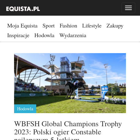
Toggl
naviga
Moja Equista
Sport
Fashion
Lifestyle
Zakupy
Inspiracje
Hodowla
Wydarzenia
Hodowla
WBFSH Global Champions Trophy
2023: Polski ogier Constable
najlepszym 5-latkiem