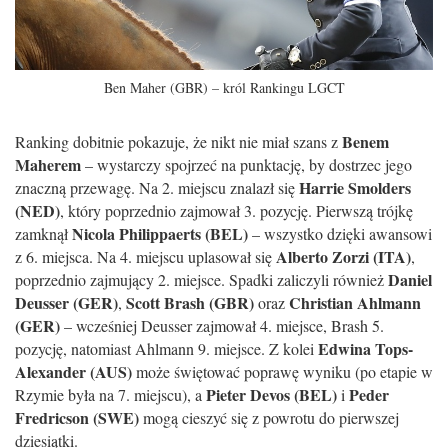
Ben Maher (GBR) – król Rankingu LGCT
Benem
Ranking dobitnie pokazuje, że nikt nie miał szans z
Maherem
– wystarczy spojrzeć na punktację, by dostrzec jego
Harrie Smolders
znaczną przewagę. Na 2. miejscu znalazł się
(NED)
, który poprzednio zajmował 3. pozycję. Pierwszą trójkę
Nicola Philippaerts (BEL)
zamknął
– wszystko dzięki awansowi
Alberto Zorzi (ITA)
z 6. miejsca. Na 4. miejscu uplasował się
,
Daniel
poprzednio zajmujący 2. miejsce. Spadki zaliczyli również
Deusser (GER)
Scott Brash (GBR)
Christian Ahlmann
,
oraz
(GER)
– wcześniej Deusser zajmował 4. miejsce, Brash 5.
Edwina Tops-
pozycję, natomiast Ahlmann 9. miejsce. Z kolei
Alexander (AUS)
może świętować poprawę wyniku (po etapie w
Pieter Devos (BEL)
Peder
Rzymie była na 7. miejscu), a
i
Fredricson (SWE)
mogą cieszyć się z powrotu do pierwszej
dziesiątki.