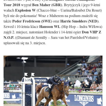
Tour 2018
Ben Maher (GBR)
wygrał
. Brytyjczyk i jego 9-letni
Explosion W
wałach
(Chacco-blue – Uarina/Baloubet Du Rouet)
byli nie do pokonania! Wraz z Maherem na podium znaleźli się
Peder Fredricson (SWE)
Harrie Smolders (NED)
także
oraz
.
Hansson WL
Szwed i 10-letnia klacz
(Hip Hop – Indra Wl/Iowa)
Don VHP Z
zajęli 2. miejsce, natomiast Holender i 14-letni ogier
N.O.P.
((Diamant de Semilly – Sara van het Parelshof/Voltaire)
uplasowali się na 3. miejscu.