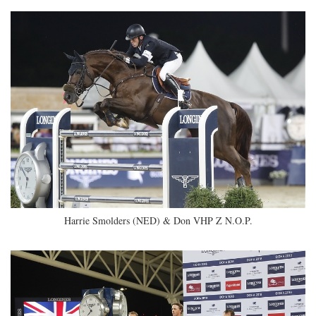
Harrie Smolders (NED) & Don VHP Z N.O.P.