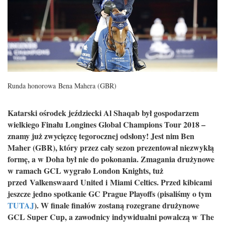
Runda honorowa Bena Mahera (GBR)
Katarski ośrodek jeździecki Al Shaqab był gospodarzem
wielkiego Finału Longines Global Champions Tour 2018 –
znamy już zwycięzcę tegorocznej odsłony! Jest nim Ben
Maher (GBR), który przez cały sezon prezentował niezwykłą
formę, a w Doha był nie do pokonania. Zmagania drużynowe
w ramach GCL wygrało London Knights, tuż
przed Valkenswaard United i Miami Celtics. Przed kibicami
jeszcze jedno spotkanie GC Prague Playoffs (pisaliśmy o tym
TUTAJ
). W finale finałów zostaną rozegrane drużynowe
GCL Super Cup, a zawodnicy indywidualni powalczą w The