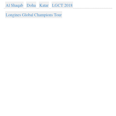
Al Shaqab
Doha
Katar
LGCT 2018
Longines Global Champions Tour