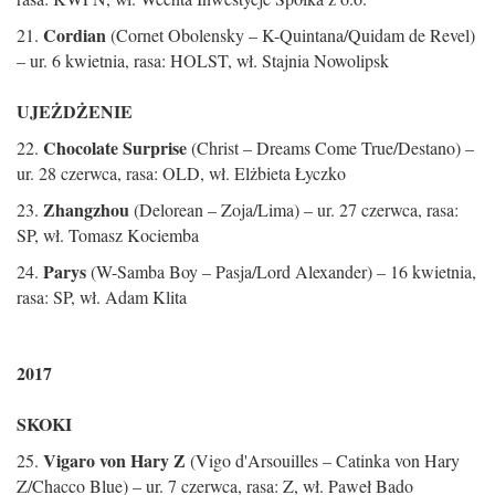
Cordian
21.
(Cornet Obolensky – K-Quintana/Quidam de Revel)
– ur. 6 kwietnia, rasa: HOLST, wł. Stajnia Nowolipsk
UJEŻDŻENIE
Chocolate Surprise
22.
(Christ – Dreams Come True/Destano) –
ur. 28 czerwca, rasa: OLD, wł. Elżbieta Łyczko
Zhangzhou
23.
(Delorean – Zoja/Lima) – ur. 27 czerwca, rasa:
SP, wł. Tomasz Kociemba
Parys
24.
(W-Samba Boy – Pasja/Lord Alexander) – 16 kwietnia,
rasa: SP, wł. Adam Klita
2017
SKOKI
Vigaro von Hary Z
25.
(Vigo d'Arsouilles – Catinka von Hary
Z/Chacco Blue) – ur. 7 czerwca, rasa: Z, wł. Paweł Bado