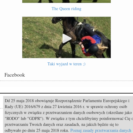
The Queen riding
Taki wyjazd w teren ;)
Facebook
Dd 25 maja 2018 obowiązuje Rozporządzenie Parlamentu Europejskiego i
Popularne
Rady (UE) 2016/679 z dnia 27 kwietnia 2016 r. w sprawie ochrony osób
fizycznych w związku z przetwarzaniem danych osobowych (określane jako
Odszedł Monty Roberts – człowiek, który nauczył świat słuchać koni
"RODO" lub "GDPR"). W związku z tym chcielibyśmy poinformować Cię 
przetwarzaniu Twoich danych oraz zasadach, na jakich będzie się to
Pride of Poland & Summer Sale 2026: Katalog oferowanych koni
odbywało po dniu 25 maja 2018 roku.
Poznaj zasady przetwarzania danych