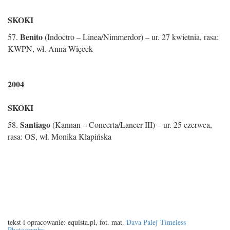
SKOKI
Benito
57.
(Indoctro – Linea/Nimmerdor) – ur. 27 kwietnia, rasa:
KWPN, wł. Anna Więcek
2004
SKOKI
Santiago
58.
(Kannan – Concerta/Lancer III) – ur. 25 czerwca,
rasa: OS, wł. Monika Kłapińska
tekst i opracowanie: equista.pl, fot. mat.
Dava Palej
Timeless
Photography