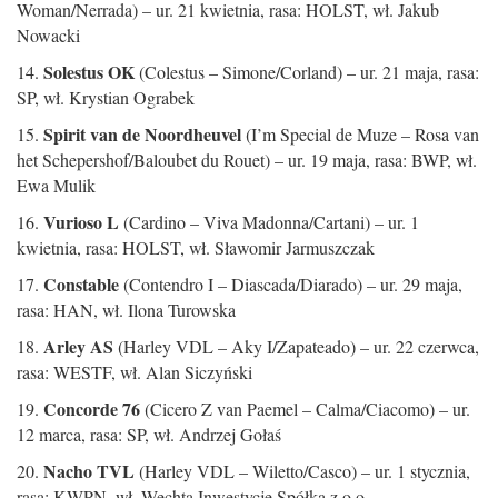
Woman/Nerrada) – ur. 21 kwietnia, rasa: HOLST, wł. Jakub
Nowacki
Solestus OK
14.
(Colestus – Simone/Corland) – ur. 21 maja, rasa:
SP, wł. Krystian Ograbek
Spirit van de Noordheuvel
15.
(I’m Special de Muze – Rosa van
het Schepershof/Baloubet du Rouet) – ur. 19 maja, rasa: BWP, wł.
Ewa Mulik
Vurioso L
16.
(Cardino – Viva Madonna/Cartani) – ur. 1
kwietnia, rasa: HOLST, wł. Sławomir Jarmuszczak
Constable
17.
(Contendro I – Diascada/Diarado) – ur. 29 maja,
rasa: HAN, wł. Ilona Turowska
Arley AS
18.
(Harley VDL – Aky I/Zapateado) – ur. 22 czerwca,
rasa: WESTF, wł. Alan Siczyński
Concorde 76
19.
(Cicero Z van Paemel – Calma/Ciacomo) – ur.
12 marca, rasa: SP, wł. Andrzej Gołaś
Nacho TVL
20.
(Harley VDL – Wiletto/Casco) – ur. 1 stycznia,
rasa: KWPN, wł. Wechta Inwestycje Spółka z o.o.