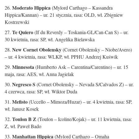
Moderato Hippica
26.
(Mylord Carthago – Kassandra
Hippica/Kannan) – ur. 21 stycznia, rasa: OLD, wł. Zbigniew
Kostrzewski
Te Quiero
27.
(If du Reverdy – Toskania-GL/Can-Can S) – ur.
30 kwietnia, rasa: SP, wł. Angelika Bielawska
New Cornet Obolensky
28.
(Cornet Obolensky – Niobe/Avero)
– ur. 4 kwietnia, rasa: WLKP, wł. PPHU Andrzej Kuświk
Minnesota
29.
(Humberto Ask – Carentina/Carentino) – ur. 15
maja, rasa: AES, wł. Anna Jagielak
Negresco S
30.
(Cornet Obolensky – Nevada S/Calvados Z) – ur.
4 czerwca, rasa: SP, wł. Wiktor Duda
Mefisto
31.
(Uccello – Mimoza/Huzar) – ur. 4 kwietnia, rasa: SP,
wł. Janusz Kosek
Toulon B Z
32.
(Toulon – Icoline/Kojak) – ur. 11 kwietnia, rasa:
Z, wł. Paweł Bado
Manhattan Hippica
33.
(Mylord Carthago – Omaha