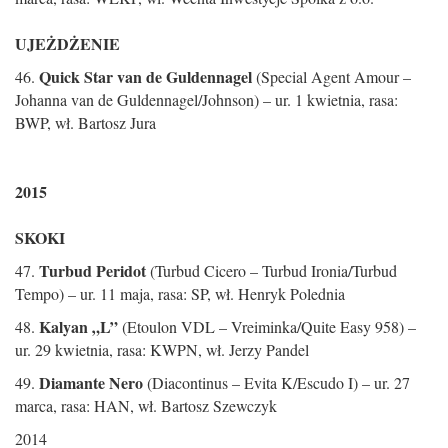
UJEŻDŻENIE
Quick Star van de Guldennagel
46.
(Special Agent Amour –
Johanna van de Guldennagel/Johnson) – ur. 1 kwietnia, rasa:
BWP, wł. Bartosz Jura
2015
SKOKI
Turbud Peridot
47.
(Turbud Cicero – Turbud Ironia/Turbud
Tempo) – ur. 11 maja, rasa: SP, wł. Henryk Polednia
Kalyan „L”
48.
(Etoulon VDL – Vreiminka/Quite Easy 958) –
ur. 29 kwietnia, rasa: KWPN, wł. Jerzy Pandel
Diamante Nero
49.
(Diacontinus – Evita K/Escudo I) – ur. 27
marca, rasa: HAN, wł. Bartosz Szewczyk
2014