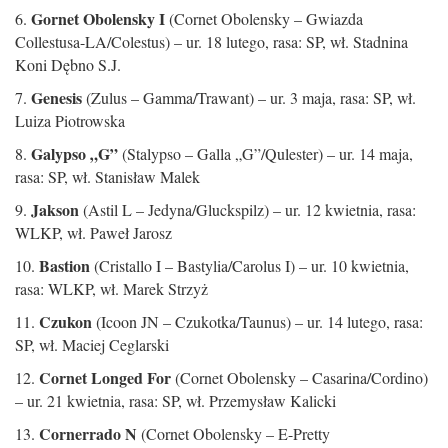
Gornet Obolensky I
6.
(Cornet Obolensky – Gwiazda
Collestusa-LA/Colestus) – ur. 18 lutego, rasa: SP, wł. Stadnina
Koni Dębno S.J.
Genesis
7.
(Zulus – Gamma/Trawant) – ur. 3 maja, rasa: SP, wł.
Luiza Piotrowska
Galypso „G”
8.
(Stalypso – Galla „G”/Qulester) – ur. 14 maja,
rasa: SP, wł. Stanisław Malek
Jakson
9.
(Astil L – Jedyna/Gluckspilz) – ur. 12 kwietnia, rasa:
WLKP, wł. Paweł Jarosz
Bastion
10.
(Cristallo I – Bastylia/Carolus I) – ur. 10 kwietnia,
rasa: WLKP, wł. Marek Strzyż
Czukon
11.
(Icoon JN – Czukotka/Taunus) – ur. 14 lutego, rasa:
SP, wł. Maciej Ceglarski
Cornet Longed For
12.
(Cornet Obolensky – Casarina/Cordino)
– ur. 21 kwietnia, rasa: SP, wł. Przemysław Kalicki
Cornerrado N
13.
(Cornet Obolensky – E-Pretty