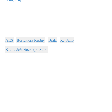
AES
Besiekierz Rudny
Biała
KJ Salio
Klubu Jeździeckiego Salio