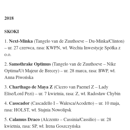
2018
SKOKI
Next-Minka
1.
(Tangelo van de Zuuthoeve – Du-Minka/Clinton)
– ur. 27 czerwca, rasa: KWPN, wł. Wechta Inwestycje Spółka z
o.o.
Samothrake Optimus
2.
(Tangelo van de Zuuthoeve – Nike
Optima/Ut Majeur de Brecey) – ur. 28 marca, rasa: BWP, wł.
Anna Piwońska
Charthago de Maya Z
3.
(Cicero van Paemel Z – Lady
Elise/Lord Pezi) – ur. 7 kwietnia, rasa: Z, wł. Radosław Chybin
Casscador
4.
(Cascadello I – Walesca/Acodetto) – ur. 10 maja,
rasa: HOLST, wł. Stajnia Nowolipsk
Calamus Draco
5.
(Alczento – Cassinia/Cassilio) – ur. 28
kwietnia, rasa: SP, wł. Irena Goszczyńska