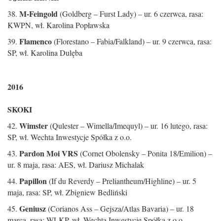
M-Feingold
38.
(Goldberg – Furst Lady) – ur. 6 czerwca, rasa:
KWPN, wł. Karolina Popławska
Flamenco
39.
(Florestano – Fabia/Falkland) – ur. 9 czerwca, rasa:
SP, wł. Karolina Dulęba
2016
SKOKI
Wimster
42.
(Qulester – Wimella/Imequyl) – ur. 16 lutego, rasa:
SP, wł. Wechta Inwestycje Spółka z o.o.
Pardon Moi VRS
43.
(Cornet Obolensky – Ponita 18/Emilion) –
ur. 8 maja, rasa: AES, wł. Dariusz Michalak
Papillon
44.
(If du Reverdy – Preliantheum/Highline) – ur. 5
maja, rasa: SP, wł. Zbigniew Bedliński
Geniusz
45.
(Corianos Ass – Gejsza/Atlas Bavaria) – ur. 18
marca, rasa: WLKP, wł. Wechta Inwestycje Spółka z o.o.