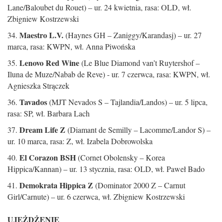
Lane/Baloubet du Rouet) – ur. 24 kwietnia, rasa: OLD, wł.
Zbigniew Kostrzewski
Maestro L.V.
34.
(Haynes GH – Zaniggy/Karandasj) – ur. 27
marca, rasa: KWPN, wł. Anna Piwońska
Lenovo Red Wine
35.
(Le Blue Diamond van’t Ruytershof –
Iluna de Muze/Nabab de Reve) - ur. 7 czerwca, rasa: KWPN, wł.
Agnieszka Strączek
Tavados
36.
(MJT Nevados S – Tajlandia/Landos) – ur. 5 lipca,
rasa: SP, wł. Barbara Lach
Dream Life Z
37.
(Diamant de Semilly – Lacomme/Landor S) –
ur. 10 marca, rasa: Z, wł. Izabela Dobrowolska
El Corazon BSH
40.
(Cornet Obolensky – Korea
Hippica/Kannan) – ur. 13 stycznia, rasa: OLD, wł. Paweł Bado
Demokrata Hippica Z
41.
(Dominator 2000 Z – Carnut
Girl/Carnute) – ur. 6 czerwca, wł. Zbigniew Kostrzewski
UJEŻDŻENIE