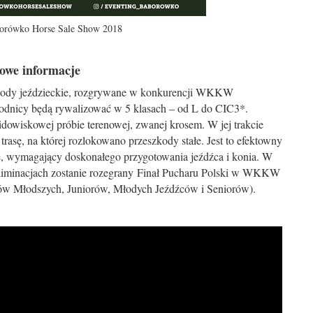
aborówko Horse Sale Show 2018
owe informacje
ody jeździeckie, rozgrywane w konkurencji WKKW
dnicy będą rywalizować w 5 klasach – od L do CIC3*.
owiskowej próbie terenowej, zwanej krosem. W jej trakcie
asę, na której rozlokowano przeszkody stałe. Jest to efektowny
nie, wymagający doskonałego przygotowania jeźdźca i konia. W
eliminacjach zostanie rozegrany Finał Pucharu Polski w WKKW
rów Młodszych, Juniorów, Młodych Jeźdźców i Seniorów).