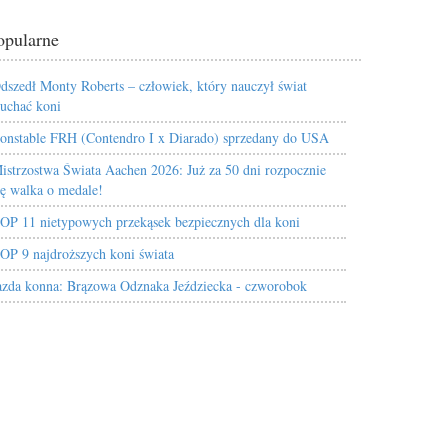
opularne
dszedł Monty Roberts – człowiek, który nauczył świat
łuchać koni
onstable FRH (Contendro I x Diarado) sprzedany do USA
istrzostwa Świata Aachen 2026: Już za 50 dni rozpocznie
ię walka o medale!
OP 11 nietypowych przekąsek bezpiecznych dla koni
OP 9 najdroższych koni świata
azda konna: Brązowa Odznaka Jeździecka - czworobok