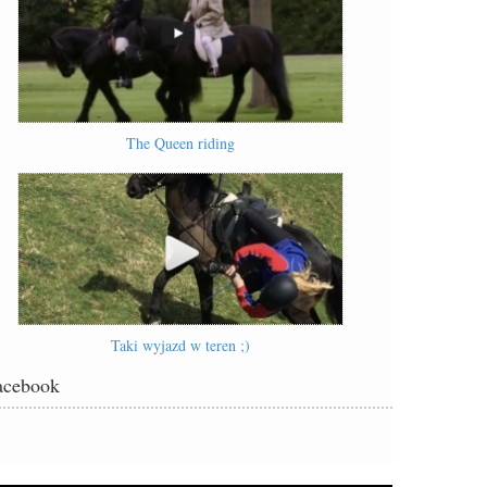
The Queen riding
Taki wyjazd w teren ;)
acebook