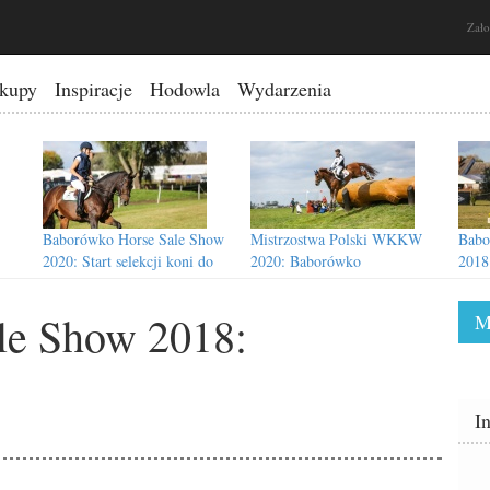
Zało
kupy
Inspiracje
Hodowla
Wydarzenia
Baborówko Horse Sale Show
Mistrzostwa Polski WKKW
Babo
2020: Start selekcji koni do
2020: Baborówko
2018
katalogu
organizatorem!
le Show 2018:
M
how
Baborówko Horse Sale Show
Baborówko Horse Sale Show
I
2018: Nie zabraknie znanych
2018: Jak kupić konia na
nazwisk!
aukcji?