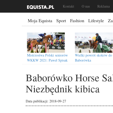
Kontakt
O nas
Reklama
Moja Equista
Sport
Fashion
Lifestyle
Za
Mistrzostwa Polski seniorów
Wielki powrót skoków do
WKKW 2021: Paweł Spisak
Baborówka
najlepszy!
Baborówko Horse Sa
Niezbędnik kibica
Baborówko Horse Sale Show
Baborówko Horse Sale S
2018: Anna Siemer liderką po
2018: Mateusz Kiempa
Data publikacji: 2018-09-27
próbie terenowej CIC3*!
prowadzi po ujeżdżeniu w
CIC3*