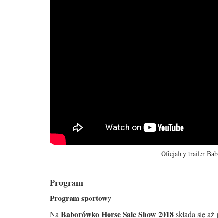
Oficjalny trailer B
Program
Program sportowy
Baborówko
Horse Sale Show 2018
Na
składa się aż