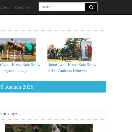
ż konto
Zaloguj się
rówko Horse Sale Show
Baborówko Horse Sale Show
 – wyniki aukcji
2018: Andreas Dibowski
triumfuje w CIC3*!
Ś Aachen 2026
nspiracje