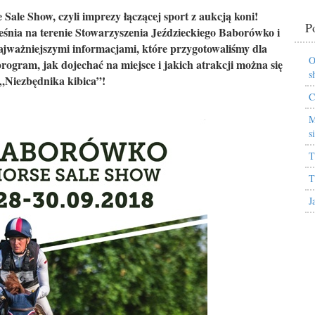
Sale Show, czyli imprezy łączącej sport z aukcją koni!
P
eśnia na terenie Stowarzyszenia Jeździeckiego Baborówko i
ajważniejszymi informacjami, które przygotowaliśmy dla
O
gram, jak dojechać na miejsce i jakich atrakcji można się
s
„Niezbędnika kibica”!
C
M
s
T
T
J