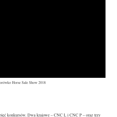
aborówko Horse Sale Show 2018
 pięć konkursów. Dwa krajowe – CNC L i CNC P – oraz trzy