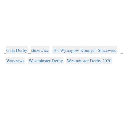
Gala Derby
służewiec
Tor Wyścigów Konnych Służewiec
Warszawa
Westminster Derby
Westminster Derby 2020