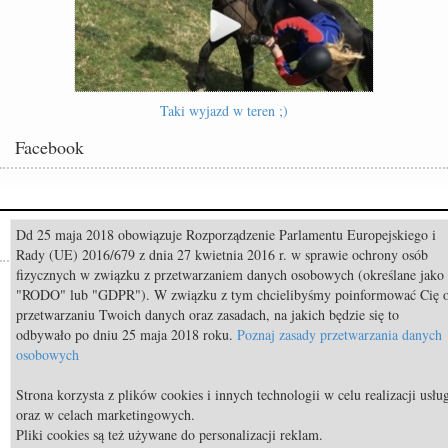
Taki wyjazd w teren ;)
Facebook
Dd 25 maja 2018 obowiązuje Rozporządzenie Parlamentu Europejskiego i
Popularne
Rady (UE) 2016/679 z dnia 27 kwietnia 2016 r. w sprawie ochrony osób
fizycznych w związku z przetwarzaniem danych osobowych (określane jako
Odszedł Monty Roberts – człowiek, który nauczył świat słuchać koni
"RODO" lub "GDPR"). W związku z tym chcielibyśmy poinformować Cię 
przetwarzaniu Twoich danych oraz zasadach, na jakich będzie się to
Pride of Poland & Summer Sale 2026: Katalog oferowanych koni
odbywało po dniu 25 maja 2018 roku.
Poznaj zasady przetwarzania danych
Constable FRH (Contendro I x Diarado) sprzedany do USA
osobowych
TOP 11 nietypowych przekąsek bezpiecznych dla koni
Strona korzysta z plików cookies i innych technologii w celu realizacji usłu
TOP 9 najdroższych koni świata
oraz w celach marketingowych.
Pliki cookies są też używane do personalizacji reklam.
Jazda konna: Brązowa Odznaka Jeździecka - czworobok