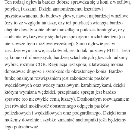
Ten rodzaj ogłowia bardzo dobrze sprawdza się u koni z wrażliwą
potylicą i uszami. Dzięki anatomicznemu kształtowi
przystosowanemu do budowy głowy, nawet najbardziej wrażliwe
(czy to ze względu na uszy, czy też potylice) zwierzęta bardzo
chętnie dawały sobie ubrać tranzelkę, a podczas treningów, czy
siodłania wykazywały się dużym spokojem i rozluźnieniem (co
nie zawsze było możliwe wcześniej). Samo ogłowie jest w
zasadzie wymiarowe, aczkolwiek jest to taki uczciwy FULL. Jeśli
są konie o drobniejszych, bardziej szlachetnych głowach radzimy
wybrać rozmiar COB. Regulacja jest spora, z łatwością można
dopasować długość i szerokość do określonego konia. Bardzo
funkcjonalnym rozwiązaniem jest zakończenie pasków
wędzidłowych oraz wodzy metalowymi karabińczykami, dzięki
którym wymiana wędzideł, przepinanie sprzętu jest bardzo
sprawne (co niezwykle cenią luzacy). Doskonałym rozwiązaniem
jest również możliwość obustronnego odpięcia pasków
policzkowych i wędzidłowych oraz podgardlanego. Dzięki temu
możemy dowolnie i szybko zmieniać nachrapniki jeśli będziemy
tego potrzebować.