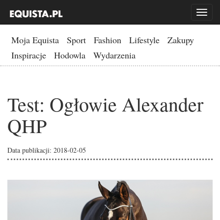
Toggl
naviga
Moja Equista
Sport
Fashion
Lifestyle
Zakupy
Inspiracje
Hodowla
Wydarzenia
Test: Ogłowie Alexander
QHP
Data publikacji: 2018-02-05