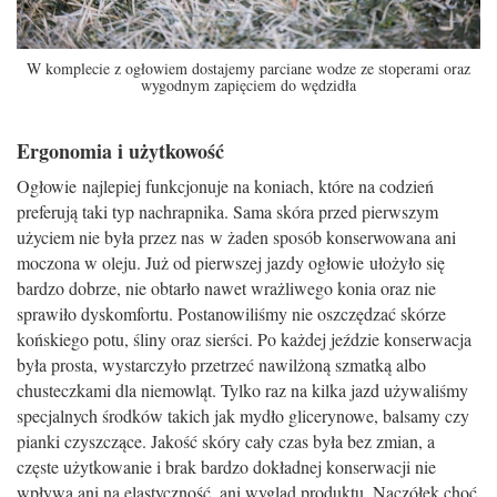
W komplecie z ogłowiem dostajemy parciane wodze ze stoperami oraz
wygodnym zapięciem do wędzidła
Ergonomia i użytkowość
Ogłowie najlepiej funkcjonuje na koniach, które na codzień
preferują taki typ nachrapnika. Sama skóra przed pierwszym
użyciem nie była przez nas w żaden sposób konserwowana ani
moczona w oleju. Już od pierwszej jazdy ogłowie ułożyło się
bardzo dobrze, nie obtarło nawet wrażliwego konia oraz nie
sprawiło dyskomfortu. Postanowiliśmy nie oszczędzać skórze
końskiego potu, śliny oraz sierści. Po każdej jeździe konserwacja
była prosta, wystarczyło przetrzeć nawilżoną szmatką albo
chusteczkami dla niemowląt. Tylko raz na kilka jazd używaliśmy
specjalnych środków takich jak mydło glicerynowe, balsamy czy
pianki czyszczące. Jakość skóry cały czas była bez zmian, a
częste użytkowanie i brak bardzo dokładnej konserwacji nie
wpływa ani na elastyczność, ani wygląd produktu. Naczółek choć