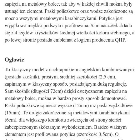
zapięcia na metalowy bolec, tak aby w każdej chwili można były
usunąć ten element. Paski policzkowe oraz wodze zakończone są
mocno wszytymi metalowymi karabińczykami. Potylica jest
wyjątkowo miękko podszyta i profilowana. Sam naczółek składa
się z 4 rzędów kryształków średniej wielkości koloru srebrnego, a
po lewej stronie posiada emblemat z logiem producenta QHP.
Ogłowie
To klasyczny model z nachrapnikiem angielskim kombinowanym
(posiada skośnik), prostym, średniej szerokości (2,5 cm),
zapinanym w klasyczny sposób, posiadającym dużą regulację.
Sam skośnik (długości 72cm) dzięki estetycznemu zapięciu na
metalowy bolec, można w bardzo prosty sposób demontować.
Paski policzkowe są nieco węższe (12mm) niż paski wędzidłowe
(15mm). Te drugie zakończone są metalowymi karabińczykami
(6cm), dla większego komfortu zwierzęcia od strony sierści
zabezpieczonym skórzanym wykończeniem. Bardzo ważnym
elementem jest profilowana potylica (szerokość 3,5cm). O