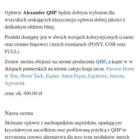
Alexander QHP
Ogłowie
będzie dobrym wyborem dla
wszystkich szukających klasycznego ogłowia dobrej jakości z
delikatnym efektem bling.
Produkt dostępny jest w dwóch wersjach kolorystycznych (czarne
oraz ciemno brązowe) i trzech rozmiarach (PONY, COB oraz
FULL).
QHP
,
Zestaw można obejrzeć na stronie producenta
a kupić w w
sklepach partnerskich na terenie całego kraju (m.in.
Passion Horse
& You
,
Horse Tack
,
Equier
,
Salon Pegaz
,
Eqclusive
,
Jaszym
,
Agroarm
).
cena: ok. 400.00 zł
Nasza ocena
Skórzane ogłowie z nachrapnikiem angielskim, opadającym
kryształowym naczółkiem oraz profilowaną potylicą z QHP to
przystępna cenowo alternatywa dla tego typu produktów innych