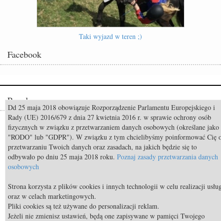
Taki wyjazd w teren ;)
Facebook
Popularne
Dd 25 maja 2018 obowiązuje Rozporządzenie Parlamentu Europejskiego i
Rady (UE) 2016/679 z dnia 27 kwietnia 2016 r. w sprawie ochrony osób
Odszedł Monty Roberts – człowiek, który nauczył świat słuchać koni
fizycznych w związku z przetwarzaniem danych osobowych (określane jako
"RODO" lub "GDPR"). W związku z tym chcielibyśmy poinformować Cię 
Constable FRH (Contendro I x Diarado) sprzedany do USA
przetwarzaniu Twoich danych oraz zasadach, na jakich będzie się to
Mistrzostwa Świata Aachen 2026: Już za 50 dni rozpocznie się walka o
odbywało po dniu 25 maja 2018 roku.
Poznaj zasady przetwarzania danych
medale!
osobowych
TOP 11 nietypowych przekąsek bezpiecznych dla koni
Strona korzysta z plików cookies i innych technologii w celu realizacji usłu
oraz w celach marketingowych.
TOP 9 najdroższych koni świata
Pliki cookies są też używane do personalizacji reklam.
Body Condition Scoring, czyli metoda oceny kondycji konia
Jeżeli nie zmienisz ustawień, będą one zapisywane w pamięci Twojego