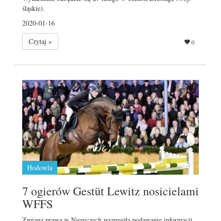
śląskie).
2020-01-16
Czytaj »
0
Hodowla
7 ogierów Gestüt Lewitz nosicielami
WFFS
Zmiana prawa w Niemczech wymusiła podawanie informacji