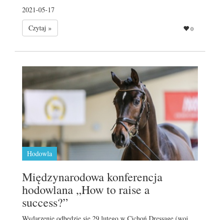
2021-05-17
Czytaj »
0
Hodowla
Międzynarodowa konferencja
hodowlana „How to raise a
success?”
Wydarzenie odbędzie się 29 lutego w Cichoń Dressage (woj.