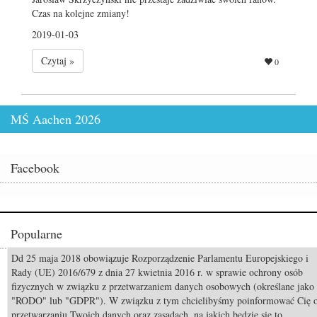
Czas na kolejne zmiany!
2019-01-03
Czytaj »
0
MŚ Aachen 2026
Facebook
Popularne
Dd 25 maja 2018 obowiązuje Rozporządzenie Parlamentu Europejskiego i
Odszedł Monty Roberts – człowiek, który nauczył świat słuchać koni
Rady (UE) 2016/679 z dnia 27 kwietnia 2016 r. w sprawie ochrony osób
fizycznych w związku z przetwarzaniem danych osobowych (określane jako
Pride of Poland & Summer Sale 2026: Katalog oferowanych koni
"RODO" lub "GDPR"). W związku z tym chcielibyśmy poinformować Cię 
Mistrzostwa Świata Aachen 2026: Już za 50 dni rozpocznie się walka o
przetwarzaniu Twoich danych oraz zasadach, na jakich będzie się to