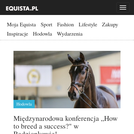
Toggl
naviga
Moja Equista
Sport
Fashion
Lifestyle
Zakupy
Inspiracje
Hodowla
Wydarzenia
Hodowla
Międzynarodowa konferencja „How
to breed a success?" w
Radzionkowie!