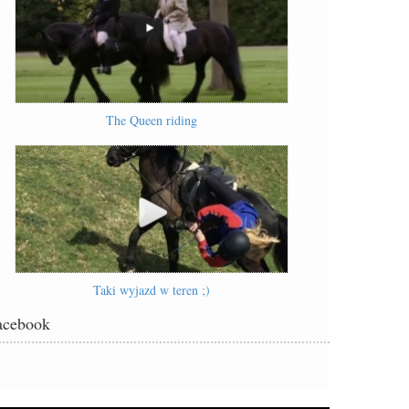
The Queen riding
Taki wyjazd w teren ;)
acebook