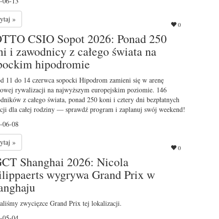
-06-13
ytaj »
0
TTO CSIO Sopot 2026: Ponad 250
ni i zawodnicy z całego świata na
pockim hipodromie
od 11 do 14 czerwca sopocki Hipodrom zamieni się w arenę
towej rywalizacji na najwyższym europejskim poziomie. 146
dników z całego świata, ponad 250 koni i cztery dni bezpłatnych
kcji dla całej rodziny — sprawdź program i zaplanuj swój weekend!
-06-08
ytaj »
0
CT Shanghai 2026: Nicola
ilippaerts wygrywa Grand Prix w
anghaju
aliśmy zwycięzce Grand Prix tej lokalizacji.
-05-04