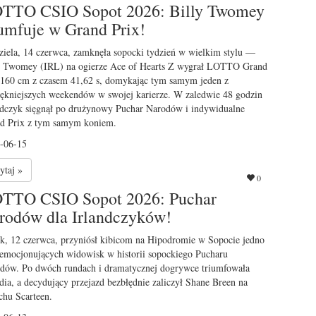
TTO CSIO Sopot 2026: Billy Twomey
iumfuje w Grand Prix!
ziela, 14 czerwca, zamknęła sopocki tydzień w wielkim stylu —
y Twomey (IRL) na ogierze Ace of Hearts Z wygrał LOTTO Grand
 160 cm z czasem 41,62 s, domykając tym samym jeden z
iękniejszych weekendów w swojej karierze. W zaledwie 48 godzin
ndczyk sięgnął po drużynowy Puchar Narodów i indywidualne
d Prix z tym samym koniem.
-06-15
ytaj »
0
TTO CSIO Sopot 2026: Puchar
rodów dla Irlandczyków!
ek, 12 czerwca, przyniósł kibicom na Hipodromie w Sopocie jedno
jemocjonujących widowisk w historii sopockiego Pucharu
dów. Po dwóch rundach i dramatycznej dogrywce triumfowała
ndia, a decydujący przejazd bezbłędnie zaliczył Shane Breen na
chu Scarteen.