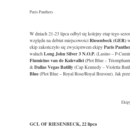
Paris Panthers
W dniach 21-23 lipca odbył się kolejny etap tego sez
Riesenbeck (GER)
względu na debiut miejscowości
Paris Panthe
ekip zakończyło się zwycięstwem ekipy
Long John Silver 3 N.O.P.
wałach
(Lasino – P-Cumin
Fiumicino van de Kalevallei
(Plot Blue – Triomphant
Dallas Vegas Batilly
&
(Cap Kennedy – Violetta Batil
Blue
(Plot Blue – Royal Rose/Royal Bravour). Jak prze
Ekip
GCL OF RIESENBECK, 22 lipca