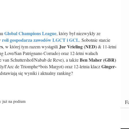
Global Champions League
onu
, który był niezwykły ze
roli gospodarza zawodów LGCT i GCL
w
. Sobotnie starcie
rs
Jur Vrieling (NED)
, w której tym razem wystąpili
& 11-letni
g Love/San Patrignano Corrado) oraz 12-letni wałach
Ben Maher (GBR)
e van Schuttershof/Nabab de Reve), a także
Ginger-
ly/l'Arc de Triomphe*bois Margot) oraz 12-letnia klacz
dstawiają się wyniki i aktualny ranking?
y już na podium
F