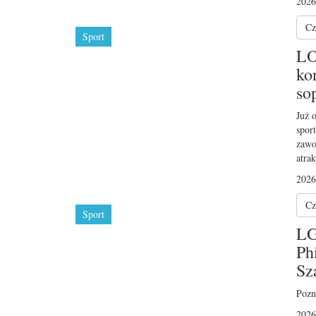
2026
Cz
Sport
LO
ko
so
Już 
spor
zawo
atra
2026
Cz
Sport
LG
Ph
Sz
Pozn
2026