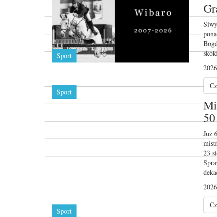
Gr
Siwy
pona
Bogd
skok
Sport
2026
Cz
Sport
Mi
50
Już 
mist
23 s
Spra
deka
2026
Cz
Sport