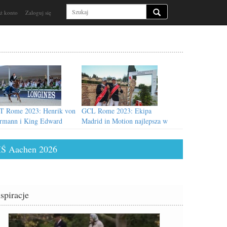
ż konto
Zaloguj się
 Rome 2023: Henrik von
GCL Rome 2023: Ekipa
rmann i King Edward
Madrid in Motion najlepsza w
ięzcami Grand Prix
Rzymie
Ś Aachen 2026
nspiracje