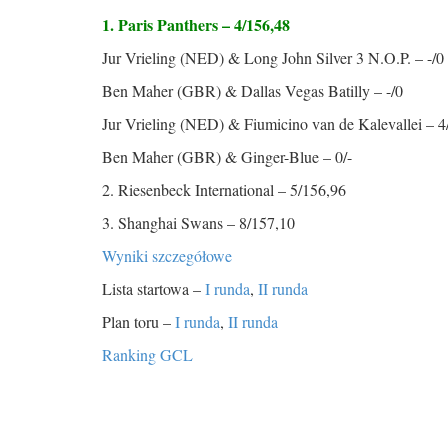
1. Paris Panthers – 4/156,48
Jur Vrieling (NED) & Long John Silver 3 N.O.P. – -/0
Ben Maher (GBR) & Dallas Vegas Batilly – -/0
Jur Vrieling (NED) & Fiumicino van de Kalevallei – 4
Ben Maher (GBR) & Ginger-Blue – 0/-
2. Riesenbeck International – 5/156,96
3. Shanghai Swans – 8/157,10
Wyniki szczegółowe
Lista startowa –
I runda
,
II runda
Plan toru –
I runda
,
II runda
Ranking GCL