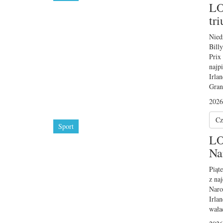
LO
tr
Nied
Bill
Prix
najp
Irla
Gran
2026
Cz
Sport
LO
Na
Piąt
z na
Naro
Irla
wała