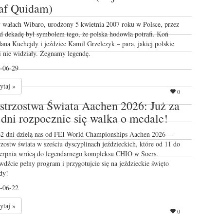
af Quidam)
 wałach Wibaro, urodzony 5 kwietnia 2007 roku w Polsce, przez
d dekadę był symbolem tego, że polska hodowla potrafi. Koń
ana Kuchejdy i jeździec Kamil Grzelczyk – para, jakiej polskie
i nie widziały. Żegnamy legendę.
-06-29
ytaj »
0
strzostwa Świata Aachen 2026: Już za
 dni rozpocznie się walka o medale!
62 dni dzielą nas od FEI World Championships Aachen 2026 —
rzostw świata w sześciu dyscyplinach jeździeckich, które od 11 do
ierpnia wrócą do legendarnego kompleksu CHIO w Soers.
wdźcie pełny program i przygotujcie się na jeździeckie święto
dy!
-06-22
ytaj »
0