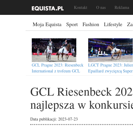
Kontakt
O nas
Reklama
Moja Equista
Sport
Fashion
Lifestyle
Za
GCL Prague 2023: Riesenbeck
LGCT Prague 2023: Julie
International z trofeum GCL
Epaillard zwycięzcą Super
Super Cup
Grand Prix
GCL Riesenbeck 2023
najlepsza w konkurs
GCL Valkenswaard 2023:
LGCT Valkenswaard 2023
Ekipa St Tropez Pirates
Sanne Thijssen z najlepsz
Data publikacji: 2023-07-23
nareszcie na pierwszym miejscu
wynikiem w Grand Prix