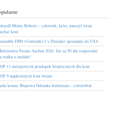
opularne
dszedł Monty Roberts – człowiek, który nauczył świat
łuchać koni
onstable FRH (Contendro I x Diarado) sprzedany do USA
istrzostwa Świata Aachen 2026: Już za 50 dni rozpocznie
ię walka o medale!
OP 11 nietypowych przekąsek bezpiecznych dla koni
OP 9 najdroższych koni świata
azda konna: Brązowa Odznaka Jeździecka - czworobok