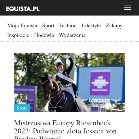
Toggl
naviga
Moja Equista
Sport
Fashion
Lifestyle
Zakupy
Inspiracje
Hodowla
Wydarzenia
Sport
Mistrzostwa Europy Riesenbeck
2023: Podwójnie złota Jessica von
Bredow-Werndl