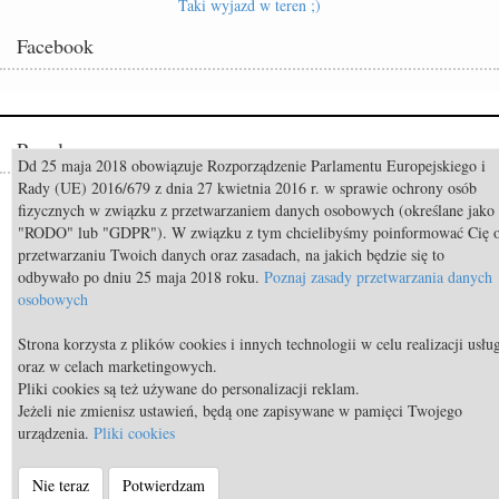
Taki wyjazd w teren ;)
Facebook
Popularne
Dd 25 maja 2018 obowiązuje Rozporządzenie Parlamentu Europejskiego i
Rady (UE) 2016/679 z dnia 27 kwietnia 2016 r. w sprawie ochrony osób
Odszedł Monty Roberts – człowiek, który nauczył świat słuchać koni
fizycznych w związku z przetwarzaniem danych osobowych (określane jako
"RODO" lub "GDPR"). W związku z tym chcielibyśmy poinformować Cię 
Constable FRH (Contendro I x Diarado) sprzedany do USA
przetwarzaniu Twoich danych oraz zasadach, na jakich będzie się to
Mistrzostwa Świata Aachen 2026: Już za 50 dni rozpocznie się walka o
odbywało po dniu 25 maja 2018 roku.
Poznaj zasady przetwarzania danych
medale!
osobowych
TOP 11 nietypowych przekąsek bezpiecznych dla koni
Strona korzysta z plików cookies i innych technologii w celu realizacji usłu
oraz w celach marketingowych.
TOP 9 najdroższych koni świata
Pliki cookies są też używane do personalizacji reklam.
Body Condition Scoring, czyli metoda oceny kondycji konia
Jeżeli nie zmienisz ustawień, będą one zapisywane w pamięci Twojego
urządzenia.
Pliki cookies
© Equista.pl 2014 - 2026 - a timeless venture |
Regulamin strony
|
Nie teraz
Potwierdzam