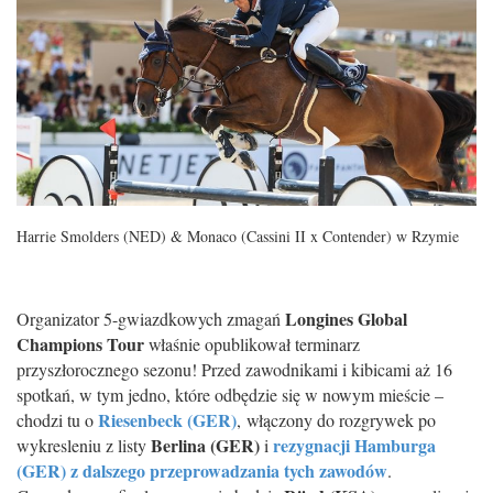
Harrie Smolders (NED) & Monaco (Cassini II x Contender) w Rzymie
Longines Global
Organizator 5-gwiazdkowych zmagań
Champions Tour
właśnie opublikował terminarz
przyszłorocznego sezonu! Przed zawodnikami i kibicami aż 16
spotkań, w tym jedno, które odbędzie się w nowym mieście –
Riesenbeck (GER)
chodzi tu o
,
włączony do rozgrywek po
Berlina (GER)
rezygnacji Hamburga
wykresleniu z listy
i
(GER) z dalszego przeprowadzania tych zawodów
.