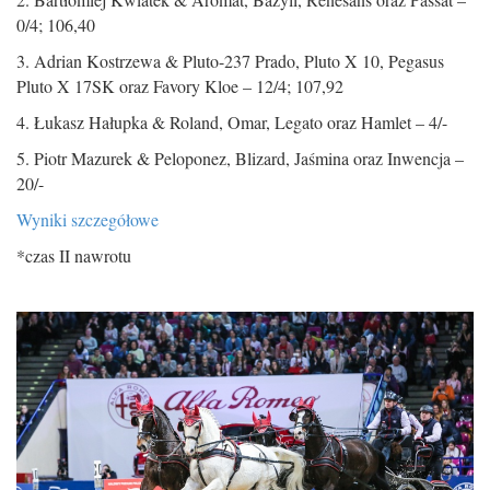
0/4; 106,40
3. Adrian Kostrzewa & Pluto-237 Prado, Pluto X 10, Pegasus
Pluto X 17SK oraz Favory Kloe – 12/4; 107,92
4. Łukasz Hałupka & Roland, Omar, Legato oraz Hamlet – 4/-
5. Piotr Mazurek & Peloponez, Blizard, Jaśmina oraz Inwencja –
20/-
Wyniki szczegółowe
*czas II nawrotu