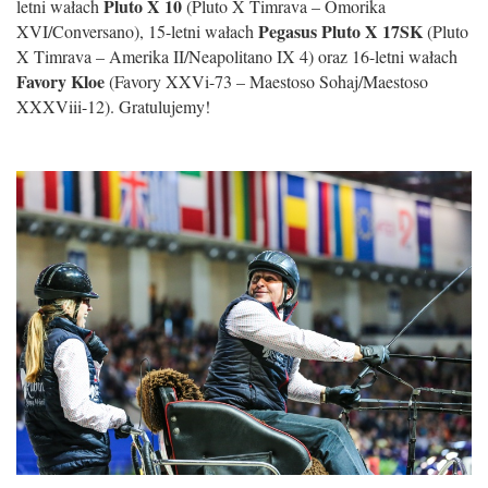
Pluto X 10
letni wałach
(Pluto X Timrava – Omorika
Pegasus Pluto X 17SK
XVI/Conversano), 15-letni wałach
(Pluto
X Timrava – Amerika II/Neapolitano IX 4) oraz 16-letni wałach
Favory Kloe
(Favory XXVi-73 – Maestoso Sohaj/Maestoso
XXXViii-12). Gratulujemy!