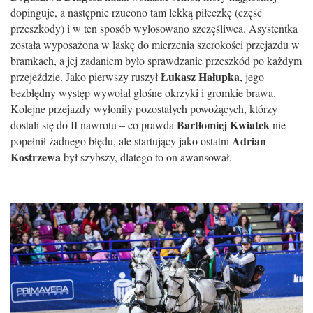
dopinguje, a następnie rzucono tam lekką piłeczkę (część
przeszkody) i w ten sposób wylosowano szczęśliwca. Asystentka
została wyposażona w laskę do mierzenia szerokości przejazdu w
bramkach, a jej zadaniem było sprawdzanie przeszkód po każdym
Łukasz Hałupka
przejeździe. Jako pierwszy ruszył
, jego
bezbłędny występ wywołał głośne okrzyki i gromkie brawa.
Kolejne przejazdy wyłoniły pozostałych powożących, którzy
Bartłomiej Kwiatek
dostali się do II nawrotu – co prawda
nie
Adrian
popełnił żadnego błędu, ale startujący jako ostatni
Kostrzewa
był szybszy, dlatego to on awansował.