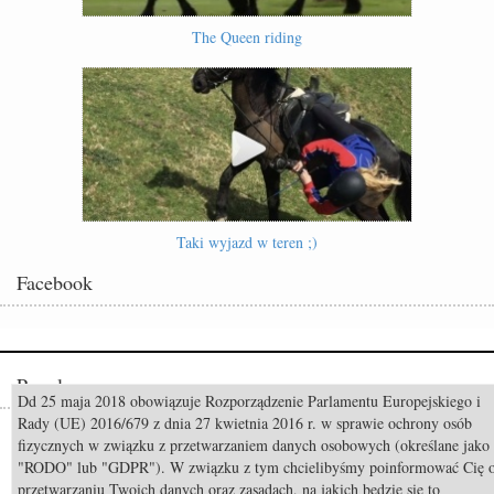
The Queen riding
Taki wyjazd w teren ;)
Facebook
Popularne
Dd 25 maja 2018 obowiązuje Rozporządzenie Parlamentu Europejskiego i
Rady (UE) 2016/679 z dnia 27 kwietnia 2016 r. w sprawie ochrony osób
Odszedł Monty Roberts – człowiek, który nauczył świat słuchać koni
fizycznych w związku z przetwarzaniem danych osobowych (określane jako
"RODO" lub "GDPR"). W związku z tym chcielibyśmy poinformować Cię 
Constable FRH (Contendro I x Diarado) sprzedany do USA
przetwarzaniu Twoich danych oraz zasadach, na jakich będzie się to