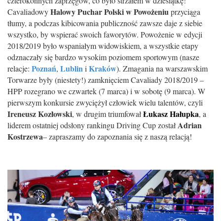
czterokonnych zaprzęgów, co było strzałem w dziesiątkę!
Halowy Puchar Polski w Powożeniu
Cavaliadowy
przyciąga
tłumy, a podczas kibicowania publiczność zawsze daje z siebie
wszystko, by wspierać swoich faworytów. Powożenie w edycji
2018/2019 było wspaniałym widowiskiem, a wszystkie etapy
odznaczały się bardzo wysokim poziomem sportowym (nasze
Poznań
Lublin
Kraków
relacje:
,
i
). Zmagania na warszawskim
Torwarze były (niestety!) zamknięciem Cavaliady 2018/2019 –
HPP rozegrano we czwartek (7 marca) i w sobotę (9 marca). W
pierwszym konkursie zwyciężył człowiek wielu talentów, czyli
Ireneusz Kozłowski
Łukasz Hałupka
,
w drugim triumfował
, a
Adrian
liderem ostatniej odsłony rankingu Driving Cup został
Kostrzewa
– zapraszamy do zapoznania się z naszą relacją!