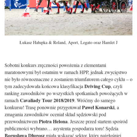
Łukasz Hałupka & Roland, Aport, Legato oraz Hamlet J
Sobotni konkurs zręczności powożenia z elementami
maratonowymi był ostatnim w ramach HPP, jednak zwycięstwo
nie było równoznaczne z zostaniem triumfatorem całego cyklu – o
Driving Cup
tym zadecydowała końcowa klasyfikacja
, czyli
ranking zawodników po wszystkich spotkaniach powożących w
Cavaliady Tour 2018/2019
ramach
. Wróćmy do samego
Paweł Konarski
konkursu! Trasę ponownie przygotował
, a
zmagania zawodników oceniał skład sędziowski pod
Piotra Helona
przewodnictwem
. Jeszcze przed startem spośród
publiczności wybrano… asystenta gospodarza toru! Sędzia
Bogusława Długosz
miała wskazać sektor, który najgłośniej