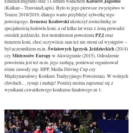
Kabaret Jagodne
Etiuda/Emigrant) oraz 11-letnim wałachem
(Kalkan – Trawiata/Lapis). Było to jego pierwsze zwycięstwo w
Tourze 2018/2019, dlatego warto przybliżyć sylwetkę tego
Ireneusz Kozłowski
powożącego.
ukończył zootechnikę ze
specjalnością hodowla koni, a od kilku lat wraz z żoną prowadzi
PZJ
ośrodek jeździecki. Jest instruktorem powożenia
oraz
trenerem koni, choć oczywiście sam też nie stroni od występów –
Światowych Igrzysk Jeździeckich
był uczestnikiem m.in.
(2014)
Mistrzostw Europy
czy
w Akwizgranie (2015). Odrodzenie
powożenia jest też m.in. jego zasługą, ponieważ organizował
różne zawody (np. HPP, Media Driving Cup czy
Międzynarodowy Konkurs Tradycyjnego Powożenia). W wolnych
chwilach… rysuje i maluje! Poniżej można zapoznać się z
wynikami czwartkowego konkursu finałowego nr 1.