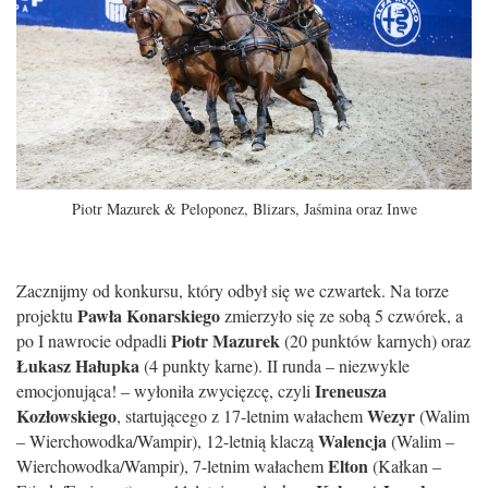
Piotr Mazurek & Peloponez, Blizars, Jaśmina oraz Inwe
Zacznijmy od konkursu, który odbył się we czwartek. Na torze
Pawła Konarskiego
projektu
zmierzyło się ze sobą 5 czwórek, a
Piotr Mazurek
po I nawrocie odpadli
(20 punktów karnych) oraz
Łukasz Hałupka
(4 punkty karne). II runda – niezwykle
Ireneusza
emocjonująca! – wyłoniła zwycięzcę, czyli
Kozłowskiego
Wezyr
, startującego z 17-letnim wałachem
(Walim
Walencja
– Wierchowodka/Wampir), 12-letnią klaczą
(Walim –
Elton
Wierchowodka/Wampir), 7-letnim wałachem
(Kałkan –