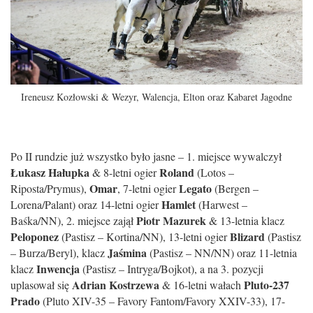
Ireneusz Kozłowski & Wezyr, Walencja, Elton oraz Kabaret Jagodne
Po II rundzie już wszystko było jasne – 1. miejsce wywalczył
Łukasz Hałupka
Roland
& 8-letni ogier
(Lotos –
Omar
Legato
Riposta/Prymus),
, 7-letni ogier
(Bergen –
Hamlet
Lorena/Palant) oraz 14-letni ogier
(Harwest –
Piotr Mazurek
Baśka/NN), 2. miejsce zajął
& 13-letnia klacz
Peloponez
Blizard
(Pastisz – Kortina/NN), 13-letni ogier
(Pastisz
Jaśmina
– Burza/Beryl), klacz
(Pastisz – NN/NN) oraz 11-letnia
Inwencja
klacz
(Pastisz – Intryga/Bojkot), a na 3. pozycji
Adrian Kostrzewa
Pluto-237
uplasował się
& 16-letni wałach
Prado
(Pluto XIV-35 – Favory Fantom/Favory XXIV-33), 17-