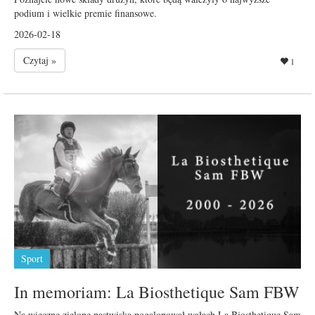
podium i wielkie premie finansowe.
2026-02-18
Czytaj »
1
Sport
In memoriam: La Biosthetique Sam FBW
Na wieczne zielone pastwiska pogalopował wałach La Biosthetique Sam