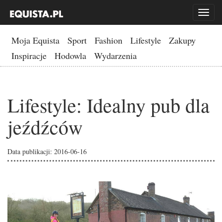
Toggl
naviga
Moja Equista
Sport
Fashion
Lifestyle
Zakupy
Inspiracje
Hodowla
Wydarzenia
Lifestyle: Idealny pub dla
jeźdźców
Data publikacji: 2016-06-16