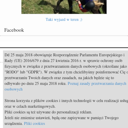
Taki wyjazd w teren ;)
Facebook
Dd 25 maja 2018 obowiązuje Rozporządzenie Parlamentu Europejskiego i
Popularne
Rady (UE) 2016/679 z dnia 27 kwietnia 2016 r. w sprawie ochrony osób
fizycznych w związku z przetwarzaniem danych osobowych (określane jako
Odszedł Monty Roberts – człowiek, który nauczył świat słuchać koni
"RODO" lub "GDPR"). W związku z tym chcielibyśmy poinformować Cię 
przetwarzaniu Twoich danych oraz zasadach, na jakich będzie się to
Pride of Poland & Summer Sale 2026: Katalog oferowanych koni
odbywało po dniu 25 maja 2018 roku.
Poznaj zasady przetwarzania danych
Constable FRH (Contendro I x Diarado) sprzedany do USA
osobowych
TOP 11 nietypowych przekąsek bezpiecznych dla koni
Strona korzysta z plików cookies i innych technologii w celu realizacji usłu
TOP 9 najdroższych koni świata
oraz w celach marketingowych.
Pliki cookies są też używane do personalizacji reklam.
Jazda konna: Brązowa Odznaka Jeździecka - czworobok
Jeżeli nie zmienisz ustawień, będą one zapisywane w pamięci Twojego
urządzenia.
Pliki cookies