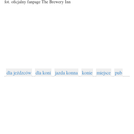
fot. oficjalny fanpage The Brewery Inn
dla jeźdzców
dla koni
jazda konna
konie
miejsce
pub