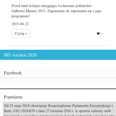
Przed nami kolejne intrygujące wydarzenie jeździeckie -
Gałkowo Masters 2015. Zapraszamy do zapoznania się z jego
programem!
2015-06-22
Czytaj »
1
MŚ Aachen 2026
Facebook
Popularne
Dd 25 maja 2018 obowiązuje Rozporządzenie Parlamentu Europejskiego i
Odszedł Monty Roberts – człowiek, który nauczył świat słuchać koni
Rady (UE) 2016/679 z dnia 27 kwietnia 2016 r. w sprawie ochrony osób
fizycznych w związku z przetwarzaniem danych osobowych (określane jako