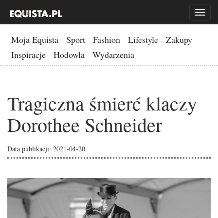
Toggl
naviga
Moja Equista
Sport
Fashion
Lifestyle
Zakupy
Inspiracje
Hodowla
Wydarzenia
Tragiczna śmierć klaczy
Dorothee Schneider
Data publikacji: 2021-04-20