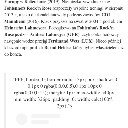
Europy
w Rotterdamie (2019). Niemiecka zawodniczka &
Fohlenhofs Rock’n Rose
rozpoczęły wspólne treningi w sierpniu
CDI
2013 r., a jako duet zadebiutowały podczas zawodów
Mannheim
(2016). Klacz przyszła na świat w 2004 r. pod okiem
Heinricha Lahmeyera
Fohlenhofs Rock’n
. Początkowo na
Rose
Andrea Lahmeyer (GER
jeździła
), czyli córka hodowcy,
Ferdinand Wetz (LUX)
następnie wodze przejął
. Nieco później
Bernd Heicke
klacz odkupił prof. dr
, który był jej właścicielem aż
do końca.
#FFF; border: 0; border-radius: 3px; box-shadow: 0
0 1px 0 rgba(0,0,0,0.5),0 1px 10px 0
rgba(0,0,0,0.15); margin: 1px; max-width: 540px;
min-width: 326px; padding: 0; width: calc(100% -
2px);">