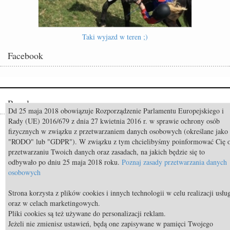
Taki wyjazd w teren ;)
Facebook
Popularne
Dd 25 maja 2018 obowiązuje Rozporządzenie Parlamentu Europejskiego i
Rady (UE) 2016/679 z dnia 27 kwietnia 2016 r. w sprawie ochrony osób
Odszedł Monty Roberts – człowiek, który nauczył świat słuchać koni
fizycznych w związku z przetwarzaniem danych osobowych (określane jako
"RODO" lub "GDPR"). W związku z tym chcielibyśmy poinformować Cię 
Constable FRH (Contendro I x Diarado) sprzedany do USA
przetwarzaniu Twoich danych oraz zasadach, na jakich będzie się to
Mistrzostwa Świata Aachen 2026: Już za 50 dni rozpocznie się walka o
odbywało po dniu 25 maja 2018 roku.
Poznaj zasady przetwarzania danych
medale!
osobowych
TOP 11 nietypowych przekąsek bezpiecznych dla koni
Strona korzysta z plików cookies i innych technologii w celu realizacji usłu
oraz w celach marketingowych.
TOP 9 najdroższych koni świata
Pliki cookies są też używane do personalizacji reklam.
Body Condition Scoring, czyli metoda oceny kondycji konia
Jeżeli nie zmienisz ustawień, będą one zapisywane w pamięci Twojego