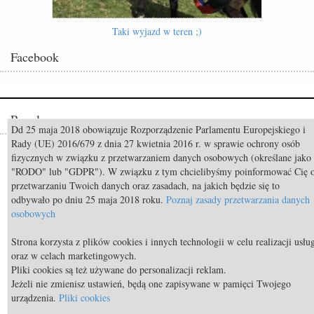
Taki wyjazd w teren ;)
Facebook
Popularne
Dd 25 maja 2018 obowiązuje Rozporządzenie Parlamentu Europejskiego i
Rady (UE) 2016/679 z dnia 27 kwietnia 2016 r. w sprawie ochrony osób
Odszedł Monty Roberts – człowiek, który nauczył świat słuchać koni
fizycznych w związku z przetwarzaniem danych osobowych (określane jako
"RODO" lub "GDPR"). W związku z tym chcielibyśmy poinformować Cię 
Constable FRH (Contendro I x Diarado) sprzedany do USA
przetwarzaniu Twoich danych oraz zasadach, na jakich będzie się to
Mistrzostwa Świata Aachen 2026: Już za 50 dni rozpocznie się walka o
odbywało po dniu 25 maja 2018 roku.
Poznaj zasady przetwarzania danych
medale!
osobowych
TOP 11 nietypowych przekąsek bezpiecznych dla koni
Strona korzysta z plików cookies i innych technologii w celu realizacji usłu
oraz w celach marketingowych.
TOP 9 najdroższych koni świata
Pliki cookies są też używane do personalizacji reklam.
Body Condition Scoring, czyli metoda oceny kondycji konia
Jeżeli nie zmienisz ustawień, będą one zapisywane w pamięci Twojego
urządzenia.
Pliki cookies