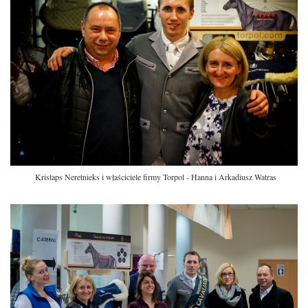
Kristaps Neretnieks i właściciele firmy Torpol - Hanna i Arkadiusz Watras