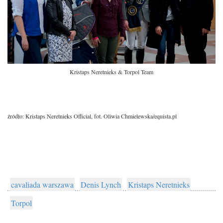
Kristaps Neretnieks & Torpol Team
źródło: Kristaps Neretnieks Official, fot. Oliwia Chmielewska/equista.pl
cavaliada warszawa
Denis Lynch
Kristaps Neretnieks
Torpol