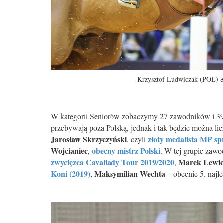
Krzysztof Ludwiczak (POL) &
W kategorii Seniorów zobaczymy 27 zawodników i 39 k
przebywają poza Polską, jednak i tak będzie można lic
Jarosław Skrzyczyński
złoty medalista MP spr
, czyli
Wojcianiec
obecny mistrz Polski
,
. W tej grupie zawo
zwycięzca Cavaliady Tour 2019/2020
Marek Lewic
,
Koni (2019)
Maksymilian Wechta
,
– obecnie 5. najl