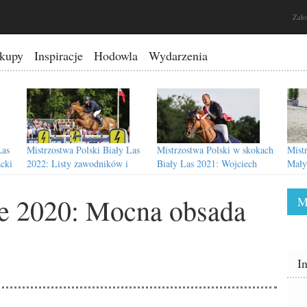
Zało
kupy
Inspiracje
Hodowla
Wydarzenia
Las
Mistrzostwa Polski Biały Las
Mistrzostwa Polski w skokach
Mist
cki
2022: Listy zawodników i
Biały Las 2021: Wojciech
Mały
program
Wojcianiec po raz trzeci!
e 2020: Mocna obsada
M
021:
MP Skoki Jakubowice 2020:
Mistrzostwa Polski Kuców i
I
odów!
Wojciech Wojcianiec obronił
Małych Koni 2020: Wyniki
tytuł mistrza!
finałów poszczególnych grup