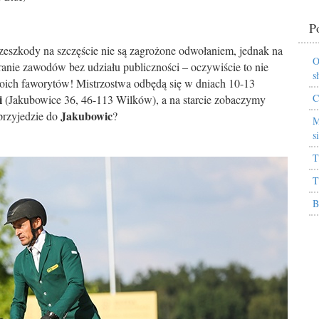
P
eszkody na szczęście nie są zagrożone odwołaniem, jednak na
O
anie zawodów bez udziału publiczności – oczywiście to nie
s
woich faworytów! Mistrzostwa odbędą się w dniach 10-13
i
C
(Jakubowice 36, 46-113 Wilków), a na starcie zobaczymy
Jakubowic
przyjedzie do
?
M
s
T
T
B