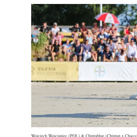
Wojciech Wojcianiec (POL) & Chintablue (Chintan x Chacco