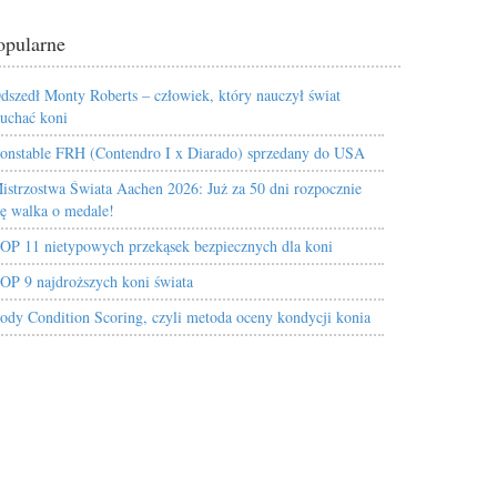
opularne
dszedł Monty Roberts – człowiek, który nauczył świat
łuchać koni
onstable FRH (Contendro I x Diarado) sprzedany do USA
istrzostwa Świata Aachen 2026: Już za 50 dni rozpocznie
ię walka o medale!
OP 11 nietypowych przekąsek bezpiecznych dla koni
OP 9 najdroższych koni świata
ody Condition Scoring, czyli metoda oceny kondycji konia