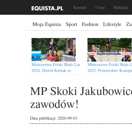
Kontakt
O nas
Reklama
Moja Equista
Sport
Fashion
Lifestyle
Za
Mistrzostwa Polski Biały Las
Mistrzostwa Polski Biały 
2024: Dawid Kubiak ze
2022: Przemysław Konopa
złotem!
mistrzem Polski
MP Skoki Jakubowic
zawodów!
Nowy termin Halowych
MP Skoki & Ujeżdżenie 2
Mistrzostw Polski 2021 w
Wybrano gospodarza zaw
Data publikacji: 2020-09-03
Lesznie