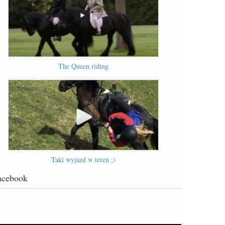
The Queen riding
Taki wyjazd w teren ;)
acebook