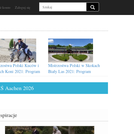
ż konto
Zaloguj się
rzostwa Polski Kuców i
Mistrzostwa Polski w Skokach
ch Koni 2021: Program
Biały Las 2021: Program
wydarzenia
Ś Aachen 2026
nspiracje