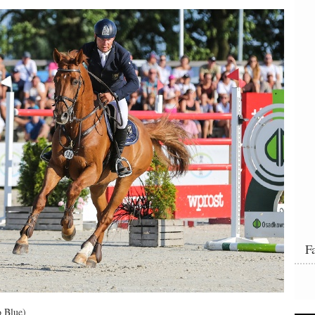
F
 Blue)