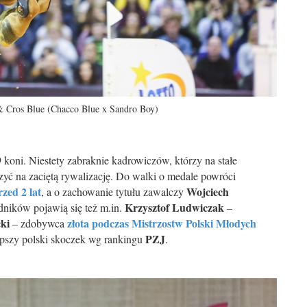
 Cros Blue (Chacco Blue x Sandro Boy)
oni. Niestety zabraknie kadrowiczów, którzy na stałe
zyć na zaciętą rywalizację. Do walki o medale powróci
zed 2 lat
Wojciech
, a o zachowanie tytułu zawalczy
Krzysztof Ludwiczak
dników pojawią się też m.in.
–
ki
złota podczas Mistrzostw Polski Młodych
– zdobywca
PZJ
epszy polski skoczek wg rankingu
.