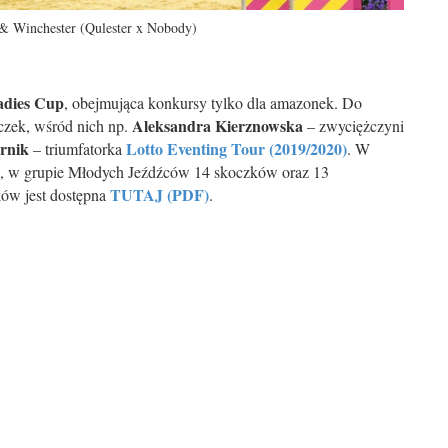
& Winchester (Qulester x Nobody)
adies Cup
, obejmująca konkursy tylko dla amazonek. Do
Aleksandra Kierznowska
iczek, wśród nich np.
– zwyciężczyni
rnik
Lotto Eventing Tour (2019/2020)
– triumfatorka
. W
w, w grupie Młodych Jeźdźców 14 skoczków oraz 13
TUTAJ (PDF)
ków jest dostępna
.