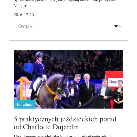
Valegro!
2016-12-13
Czytaj »
0
Poradnik
5 praktycznych jeździeckich porad
od Charlotte Dujardin
Utytułowana zawodniczka konkurencji ujeżdżenia zdradza