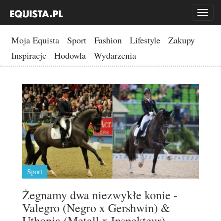
Toggl
naviga
Moja Equista
Sport
Fashion
Lifestyle
Zakupy
Inspiracje
Hodowla
Wydarzenia
Sport
Żegnamy dwa niezwykłe konie -
Valegro (Negro x Gershwin) &
Uthopia (Metall x Inspekteur)