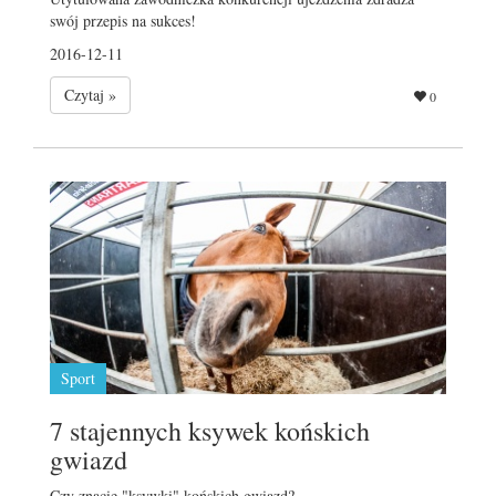
swój przepis na sukces!
2016-12-11
Czytaj »
0
Sport
7 stajennych ksywek końskich
gwiazd
Czy znacie "ksywki" końskich gwiazd?