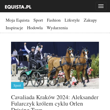
Toggl
naviga
Moja Equista
Sport
Fashion
Lifestyle
Zakupy
Inspiracje
Hodowla
Wydarzenia
Sport
Cavaliada Kraków 2024: Aleksander
Fularczyk królem cyklu Orlen
Driving Tour