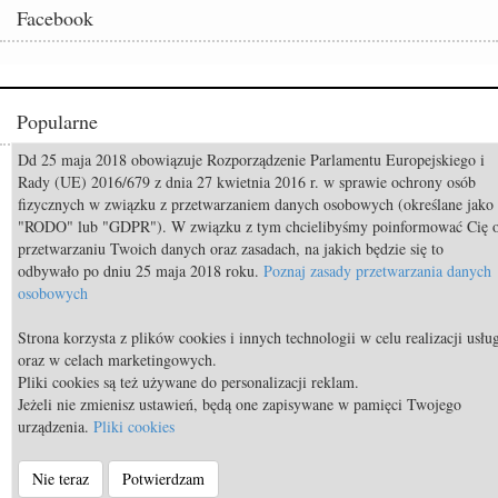
Facebook
Popularne
Dd 25 maja 2018 obowiązuje Rozporządzenie Parlamentu Europejskiego i
Odszedł Monty Roberts – człowiek, który nauczył świat słuchać koni
Rady (UE) 2016/679 z dnia 27 kwietnia 2016 r. w sprawie ochrony osób
fizycznych w związku z przetwarzaniem danych osobowych (określane jako
Constable FRH (Contendro I x Diarado) sprzedany do USA
"RODO" lub "GDPR"). W związku z tym chcielibyśmy poinformować Cię 
Mistrzostwa Świata Aachen 2026: Już za 50 dni rozpocznie się walka o
przetwarzaniu Twoich danych oraz zasadach, na jakich będzie się to
medale!
odbywało po dniu 25 maja 2018 roku.
Poznaj zasady przetwarzania danych
osobowych
TOP 11 nietypowych przekąsek bezpiecznych dla koni
Strona korzysta z plików cookies i innych technologii w celu realizacji usłu
TOP 9 najdroższych koni świata
oraz w celach marketingowych.
Body Condition Scoring, czyli metoda oceny kondycji konia
Pliki cookies są też używane do personalizacji reklam.
Jeżeli nie zmienisz ustawień, będą one zapisywane w pamięci Twojego
urządzenia.
Pliki cookies
© Equista.pl 2014 - 2026 - a timeless venture |
Regulamin strony
|
Nie teraz
Potwierdzam
Polityka prywatności