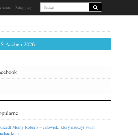
ż konto
Zaloguj się
Ś Aachen 2026
acebook
opularne
dszedł Monty Roberts – człowiek, który nauczył świat
łuchać koni