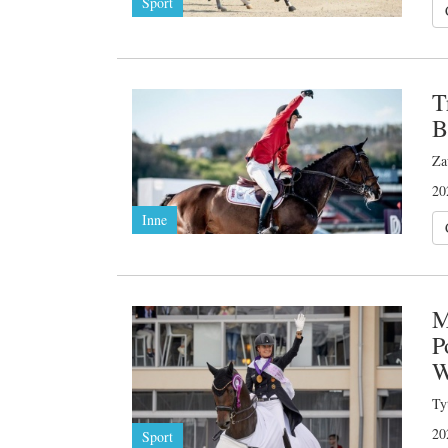
Sport
T
B
Za
20
Inne
M
P
W
Ty
20
Sport