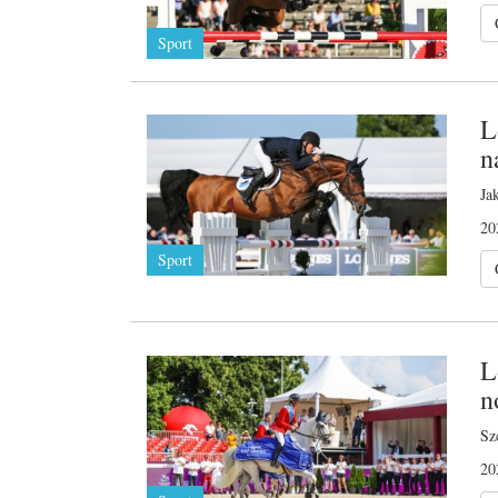
Sport
L
n
Ja
20
Sport
L
n
Sz
20