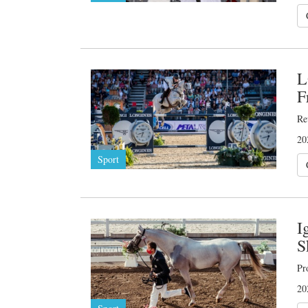
L
F
Re
20
Sport
I
S
Pr
20