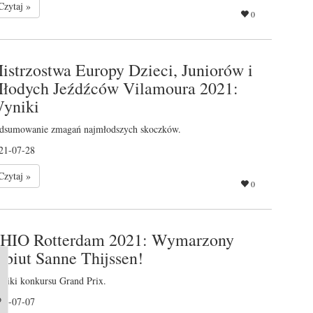
Czytaj »
0
istrzostwa Europy Dzieci, Juniorów i
łodych Jeźdźców Vilamoura 2021:
yniki
dsumowanie zmagań najmłodszych skoczków.
21-07-28
Czytaj »
0
HIO Rotterdam 2021: Wymarzony
ebiut Sanne Thijssen!
niki konkursu Grand Prix.
o
21-07-07