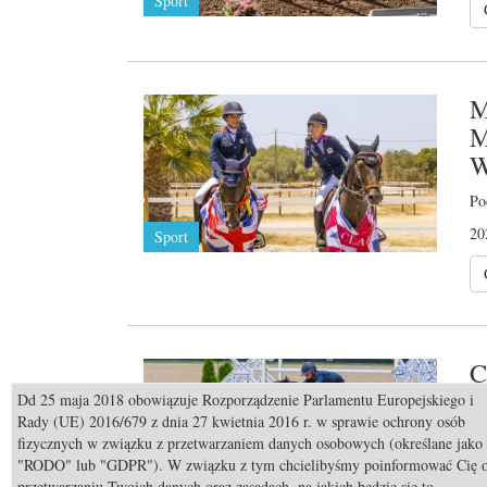
Sport
M
M
W
Po
20
Sport
C
d
Dd 25 maja 2018 obowiązuje Rozporządzenie Parlamentu Europejskiego i
Rady (UE) 2016/679 z dnia 27 kwietnia 2016 r. w sprawie ochrony osób
Wy
fizycznych w związku z przetwarzaniem danych osobowych (określane jako
"RODO" lub "GDPR"). W związku z tym chcielibyśmy poinformować Cię 
20
przetwarzaniu Twoich danych oraz zasadach, na jakich będzie się to