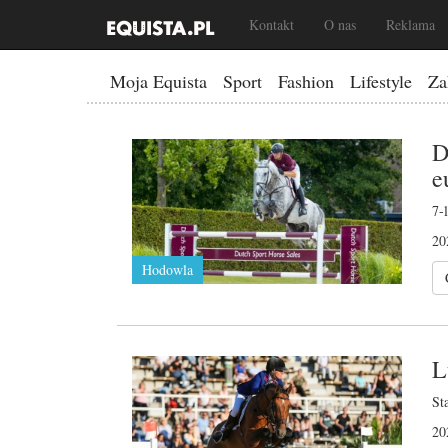
Kontakt
O nas
Reklama
Moja Equista
Sport
Fashion
Lifestyle
Za
D
e
7-
20
Hodowla
L
St
20