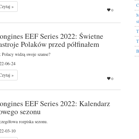
C
Czytaj »
0
M
s
T
ongines EEF Series 2022: Świetne
T
astroje Polaków przed półfinałem
B
k Polacy widzą swoje szanse?
22-06-24
Czytaj »
0
ongines EEF Series 2022: Kalendarz
owego sezonu
czegółowa rozpiska sezonu.
22-03-10