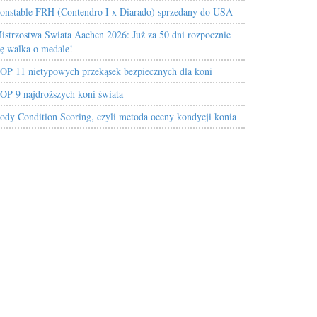
onstable FRH (Contendro I x Diarado) sprzedany do USA
istrzostwa Świata Aachen 2026: Już za 50 dni rozpocznie
ię walka o medale!
OP 11 nietypowych przekąsek bezpiecznych dla koni
OP 9 najdroższych koni świata
ody Condition Scoring, czyli metoda oceny kondycji konia