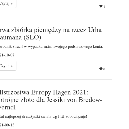
Czytaj »
1
rwa zbiórka pieniędzy na rzecz Urha
aumana (SLO)
wodnik stracił w wypadku m.in. swojego podstawowego konia.
21-10-07
Czytaj »
0
istrzostwa Europy Hagen 2021:
otrójne złoto dla Jessiki von Bredow-
erndl
tuł najlepszej dresażystki świata wg FEI zobowiązuje!
21-09-13