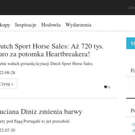
Zało
kupy
Inspiracje
Hodowla
Wydarzenia
M
utch Sport Horse Sales: Aż 720 tys.
uro za potomka Heartbreakera!
letni wałach gwiazdą licytacji Dutch Sport Horse Sales.
F
22-09-28
Czytaj »
0
uciana Diniz zmienia barwy
P
arty pod flagą Portugalii to już przeszłość.
O
22-07-20
s