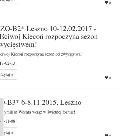
0
ZO-B2* Leszno 10-12.02.2017 -
ściwoj Kiecoń rozpoczyna sezon
wycięstwem!
ciwoj Kiecoń rozpoczyna sezon od zwycięstwa!
17-02-13
Czytaj »
0
O-B3* 6-8.11.2015, Leszno
ksymilian Wechta wciąż w świetnej formie!
o
15-11-08
Czytaj »
0