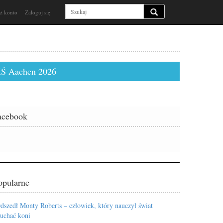
ż konto
Zaloguj się
Ś Aachen 2026
acebook
opularne
dszedł Monty Roberts – człowiek, który nauczył świat
łuchać koni