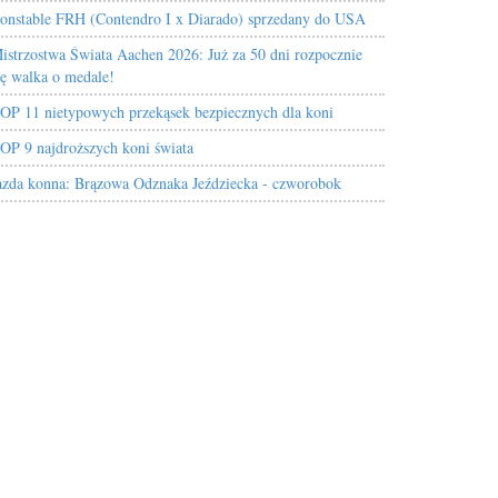
onstable FRH (Contendro I x Diarado) sprzedany do USA
istrzostwa Świata Aachen 2026: Już za 50 dni rozpocznie
ię walka o medale!
OP 11 nietypowych przekąsek bezpiecznych dla koni
OP 9 najdroższych koni świata
azda konna: Brązowa Odznaka Jeździecka - czworobok