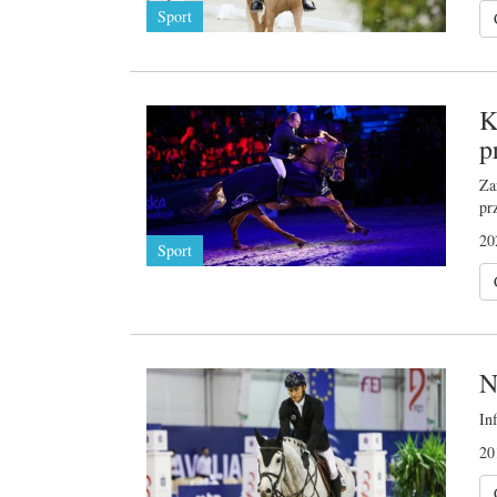
Sport
K
p
Za
pr
20
Sport
N
In
20