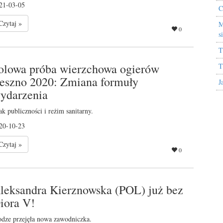
21-03-05
C
Czytaj »
M
0
s
T
olowa próba wierzchowa ogierów
T
eszno 2020: Zmiana formuły
J
ydarzenia
ak publiczności i reżim sanitarny.
20-10-23
Czytaj »
0
leksandra Kierznowska (POL) już bez
iora V!
dze przejęła nowa zawodniczka.