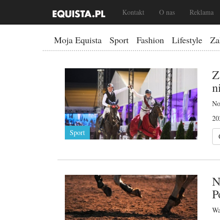
Kontakt
O nas
Reklama
Moja Equista
Sport
Fashion
Lifestyle
Za
Z
n
No
20
Sport
N
P
Wa