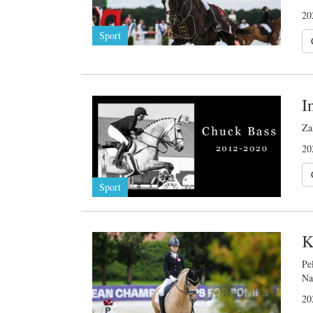
20
Sport
I
Za
20
Sport
K
Pe
Na
20