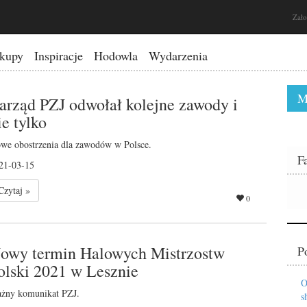
Zało
kupy
Inspiracje
Hodowla
Wydarzenia
M
arząd PZJ odwołał kolejne zawody i
ie tylko
we obostrzenia dla zawodów w Polsce.
F
21-03-15
Czytaj »
0
owy termin Halowych Mistrzostw
P
olski 2021 w Lesznie
O
żny komunikat PZJ.
s