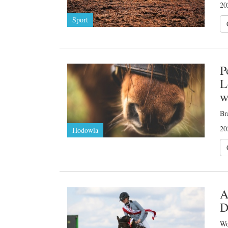
20
Sport
P
L
w
Br
20
Hodowla
A
D
Wo