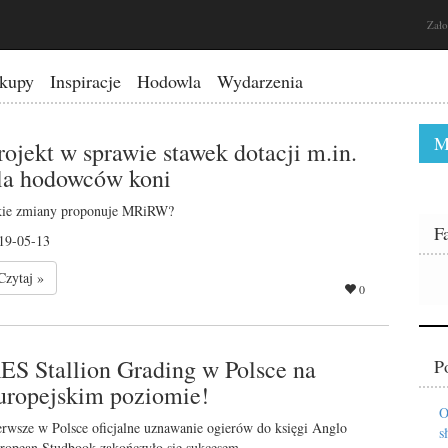
Zało
kupy
Inspiracje
Hodowla
Wydarzenia
M
rojekt w sprawie stawek dotacji m.in.
la hodowców koni
kie zmiany proponuje MRiRW?
F
19-05-13
Czytaj »
0
ES Stallion Grading w Polsce na
P
uropejskim poziomie!
O
erwsze w Polsce oficjalne uznawanie ogierów do księgi Anglo
s
ropean Studbook zakończyło się sukcesem.