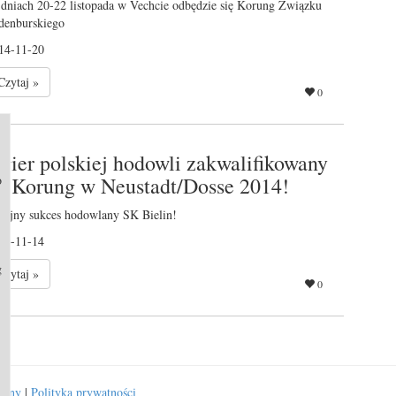
dniach 20-22 listopada w Vechcie odbędzie się Korung Związku
denburskiego
14-11-20
Czytaj »
0
gier polskiej hodowli zakwalifikowany
o
a Korung w Neustadt/Dosse 2014!
lejny sukces hodowlany SK Bielin!
14-11-14
g
Czytaj »
0
rony
|
Polityka prywatności