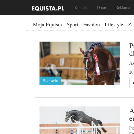
Kontakt
O nas
Reklama
Moja Equista
Sport
Fashion
Lifestyle
Za
P
d
Ja
20
Hodowla
A
e
Pi
Eu