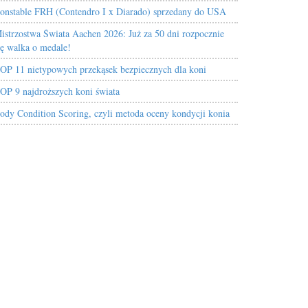
onstable FRH (Contendro I x Diarado) sprzedany do USA
istrzostwa Świata Aachen 2026: Już za 50 dni rozpocznie
ię walka o medale!
OP 11 nietypowych przekąsek bezpiecznych dla koni
OP 9 najdroższych koni świata
ody Condition Scoring, czyli metoda oceny kondycji konia