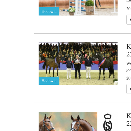
20
Hodowla
K
2
Ws
po
20
Hodowla
K
2