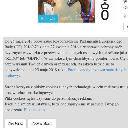
W 
Ol
20
Hodowla
Dd 25 maja 2018 obowiązuje Rozporządzenie Parlamentu Europejskiego i
Rady (UE) 2016/679 z dnia 27 kwietnia 2016 r. w sprawie ochrony osób
O
fizycznych w związku z przetwarzaniem danych osobowych (określane jako
"RODO" lub "GDPR"). W związku z tym chcielibyśmy poinformować Cię 
n
przetwarzaniu Twoich danych oraz zasadach, na jakich będzie się to
Ko
odbywało po dniu 25 maja 2018 roku.
Poznaj zasady przetwarzania danych
osobowych
20
Hodowla
Strona korzysta z plików cookies i innych technologii w celu realizacji usłu
oraz w celach marketingowych.
Pliki cookies są też używane do personalizacji reklam.
Jeżeli nie zmienisz ustawień, będą one zapisywane w pamięci Twojego
urządzenia.
Pliki cookies
Nie teraz
Potwierdzam
© Equista.pl 2014 - 2026 - a timeless venture |
Regulamin st