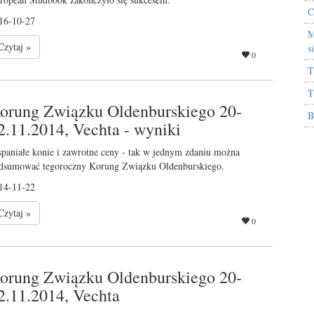
C
16-10-27
M
Czytaj »
s
0
T
T
orung Związku Oldenburskiego 20-
B
2.11.2014, Vechta - wyniki
paniałe konie i zawrotne ceny - tak w jednym zdaniu można
dsumować tegoroczny Korung Związku Oldenburskiego.
14-11-22
Czytaj »
0
orung Związku Oldenburskiego 20-
2.11.2014, Vechta