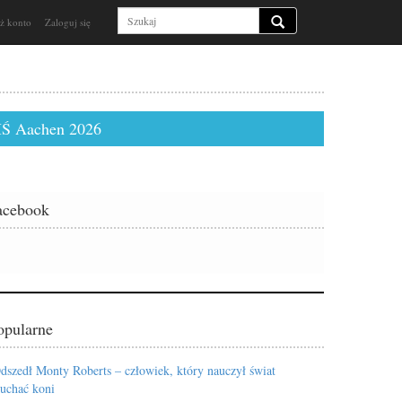
ż konto
Zaloguj się
Ś Aachen 2026
acebook
opularne
dszedł Monty Roberts – człowiek, który nauczył świat
łuchać koni