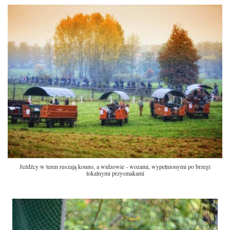
Jeźdźcy w teren ruszają konno, a widzowie - wozami, wypełnionymi po brzegi
lokalnymi przysmakami