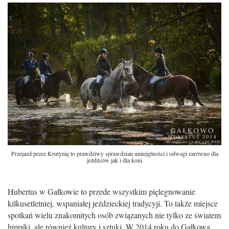
Przejazd przez Krutynię to prawdziwy sprawdzian umiejętności i odwagi zarówno dla
jeźdźców jak i dla koni
Hubertus w Gałkowie to przede wszystkim pięlegnowanie
kilkusetletniej, wspaniałej jeździeckiej tradycyji. To także miejsce
spotkań wielu znakomitych osób związanych nie tylko ze światem
hippiki, ale również kultury i sztuki. W 2014 roku do Gałkowa