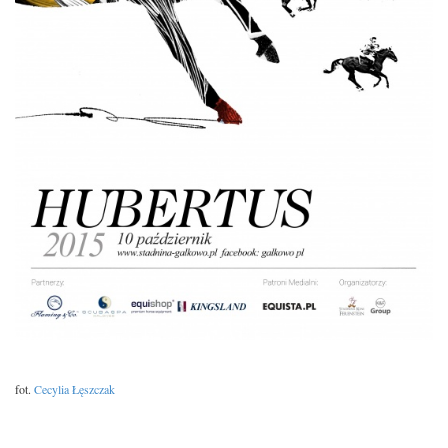
fot.
Cecylia Łęszczak