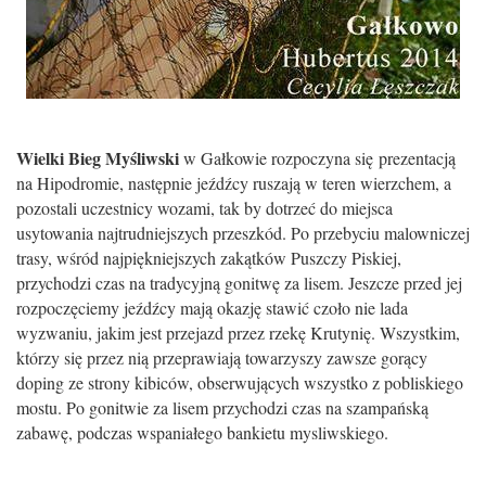
Wielki Bieg Myśliwski
w Gałkowie rozpoczyna się prezentacją
na Hipodromie, następnie jeźdźcy ruszają w teren wierzchem, a
pozostali uczestnicy wozami, tak by dotrzeć do miejsca
usytowania najtrudniejszych przeszkód. Po przebyciu malowniczej
trasy, wśród najpiękniejszych zakątków Puszczy Piskiej,
przychodzi czas na tradycyjną gonitwę za lisem. Jeszcze przed jej
rozpoczęciemy jeźdźcy mają okazję stawić czoło nie lada
wyzwaniu, jakim jest przejazd przez rzekę Krutynię. Wszystkim,
którzy się przez nią przeprawiają towarzyszy zawsze gorący
doping ze strony kibiców, obserwujących wszystko z pobliskiego
mostu. Po gonitwie za lisem przychodzi czas na szampańską
zabawę, podczas wspaniałego bankietu mysliwskiego.