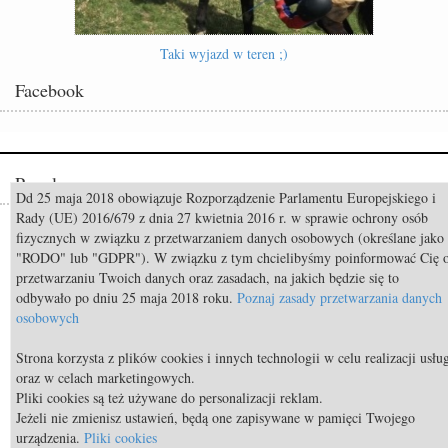
Taki wyjazd w teren ;)
Facebook
Popularne
Dd 25 maja 2018 obowiązuje Rozporządzenie Parlamentu Europejskiego i
Rady (UE) 2016/679 z dnia 27 kwietnia 2016 r. w sprawie ochrony osób
Odszedł Monty Roberts – człowiek, który nauczył świat słuchać koni
fizycznych w związku z przetwarzaniem danych osobowych (określane jako
"RODO" lub "GDPR"). W związku z tym chcielibyśmy poinformować Cię 
Constable FRH (Contendro I x Diarado) sprzedany do USA
przetwarzaniu Twoich danych oraz zasadach, na jakich będzie się to
Mistrzostwa Świata Aachen 2026: Już za 50 dni rozpocznie się walka o
odbywało po dniu 25 maja 2018 roku.
Poznaj zasady przetwarzania danych
medale!
osobowych
TOP 11 nietypowych przekąsek bezpiecznych dla koni
Strona korzysta z plików cookies i innych technologii w celu realizacji usłu
TOP 9 najdroższych koni świata
oraz w celach marketingowych.
Pliki cookies są też używane do personalizacji reklam.
Body Condition Scoring, czyli metoda oceny kondycji konia
Jeżeli nie zmienisz ustawień, będą one zapisywane w pamięci Twojego
urządzenia.
Pliki cookies