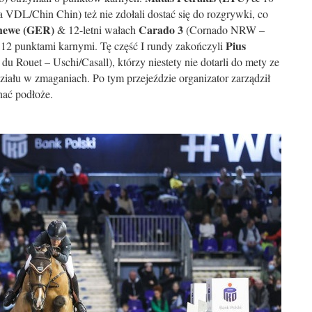
VDL/Chin Chin) też nie zdołali dostać się do rozgrywki, co
hewe (GER)
Carado 3
& 12-letni wałach
(Cornado NRW –
Pius
 12 punktami karnymi. Tę część I rundy zakończyli
du Rouet – Uschi/Casall), którzy niestety nie dotarli do mety ze
ziału w zmaganiach. Po tym przejeździe organizator zarządził
nać podłoże.