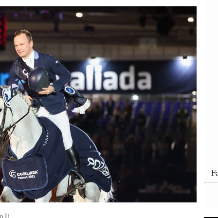
F
o I)