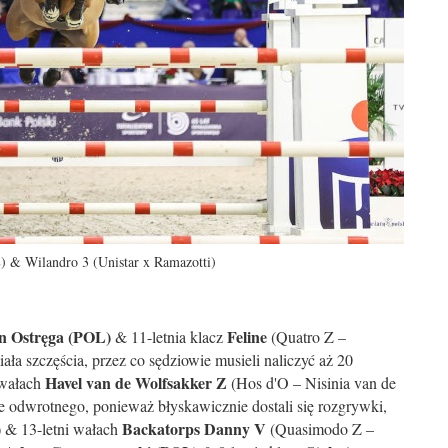
) & Wilandro 3 (Unistar x Ramazotti)
n Ostręga (POL)
Feline
& 11-letnia klacz
(Quatro Z –
iała szczęścia, przez co sędziowie musieli naliczyć aż 20
Havel van de Wolfsakker Z
 wałach
(Hos d'O – Nisinia van de
e odwrotnego, ponieważ błyskawicznie dostali się rozgrywki,
)
Backatorps Danny V
& 13-letni wałach
(Quasimodo Z –