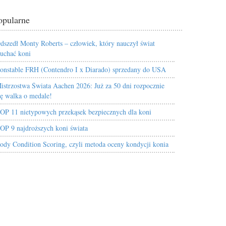
opularne
dszedł Monty Roberts – człowiek, który nauczył świat
łuchać koni
onstable FRH (Contendro I x Diarado) sprzedany do USA
istrzostwa Świata Aachen 2026: Już za 50 dni rozpocznie
ię walka o medale!
OP 11 nietypowych przekąsek bezpiecznych dla koni
OP 9 najdroższych koni świata
ody Condition Scoring, czyli metoda oceny kondycji konia