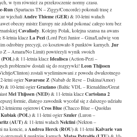
nych, w tym również za przekroczenie normy czasu.
e-Run
(Spartacus TN – Ziggy/Concorde) pokonali trasę z
Andre Thieme (GER)
kur wjechali
& 10-letni wałach
awet obecny mistrz Europy nie zdołał pokonać całego toru bez
Cavaliady
oznańskiej
. Kolejny Polak, kolejna szansa na awans
La Pezi
 8-letnia klacz
(Lord Pezi Junior – Gina/Ludwig von
Jur
ło im odrobiny precyzji, co kosztowało 8 punktów karnych.
o Z – Amara/No Limit) powtórzyli wynik swoich
ń (POL)
Idealisca
& 11-letnia klacz
(Action-Pezi –
Leon Thijssen
nych problemów dostali się do rozgrywki!
ichtje/Clinton) zostali wyeliminowani z powodu dwukrotnego
Navarone Z
-letni ogier
(Nabab de Reve – Dakina/Amor)
D)
Graziano
& 10-letni ogier
(Baltic VDL – Rienaldine/Great
Mel Thijssen (NED)
Cartolana 2
miast
& 11-letnia klacz
lepszej formie, dlatego zawodnik wycofał się z dalszego udziału
Cros Blue
2-letniemu ogierowi
(Chacco Blue – Quoldas
 Kubiak (POL)
Szuler
& 11-letni ogier
(Luron –
aritz (AUT)
Nektini
& 11-letni wałach
(Nekton –
Andrea Herck (ROU)
Kalvarie van
mi na koncie, a
& 11-letni
Matas Petraitis (LTU)
o) otrzymali 8 punktów karnych.
& 10-