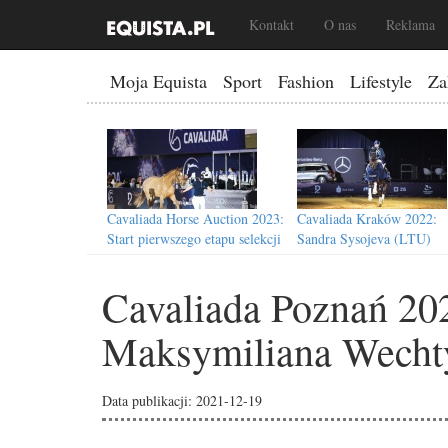
Kontakt
O nas
Reklama
Moja Equista
Sport
Fashion
Lifestyle
Za
Cavaliada Horse Auction 2023:
Cavaliada Kraków 2022:
Start pierwszego etapu selekcji
Sandra Sysojeva (LTU)
koni
gwiazdą cyklu Immergas
Dressage Tour
Cavaliada Poznań 20
Maksymiliana Wecht
Cavaliada Kraków 2022:
Cavaliada Kraków 2022:
Niezbędnik kibica
Program i plan transmisji
Data publikacji: 2021-12-19