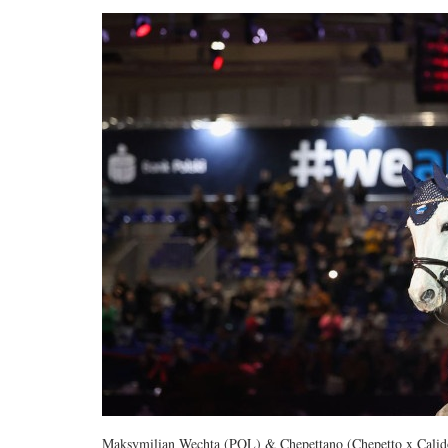
Maksymilian Wechta (POL) & Chepettano (Chepetto x Calid