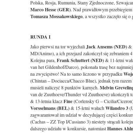
Polska, Rosja, Rumunia, Stany Zjednoczone, Szwajcari
Marco Hesse (GER)
. Nad prawidłowym przebiegiem
Tomasza Mossakowskiego
, a wszystko zaczęło się o 
RUNDA I
Jack Ansems (NED)
Jako pierwsi na tor wyjechali
& 
MD/Animo), a ich przejazd zakończył się zebraniem 4
Frank Schuttert (NED)
Kolejna para,
& 11-letni wa
van het Gildenhof/Darco), pokonała trasę bez najmnie
Wojc
na zwycięstwo! Na to samo liczono w przypadku
(Chintan – Dociacca/Chacco Blue), jednak tym razem n
Melvin Greveli
musieli naliczyć 8 punktów karnych.
van de Zuuthoeve/Thunder vd Zuuthoeve) ukończyli t
Fine
& 13-letnia klacz
(Corlensky G – Cicilia/Ciceron)
Vorsselmans (BEL)
Wilandro 3
& 15-letni wałach
(U
zagwarantował im udział w decydującej części konkur
(Cachas – ZZ Top I/Cassiano 3) niestety strącali kole
Hannes Ahl
dalszego udziału w konkursie, natomiast