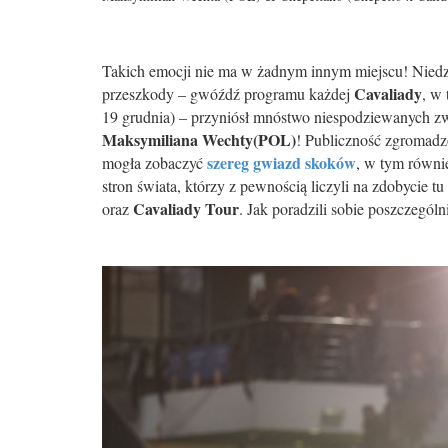
Takich emocji nie ma w żadnym innym miejscu! Niedz
Cavaliady
przeszkody – gwóźdź programu każdej
, w 
19 grudnia) – przyniósł mnóstwo niespodziewanych zw
Maksymiliana Wechty(POL)
! Publiczność zgromad
szereg gwiazd skoków
mogła zobaczyć
, w tym równi
stron świata, którzy z pewnością liczyli na zdobycie
Cavaliady Tour
oraz
. Jak poradzili sobie poszczególn