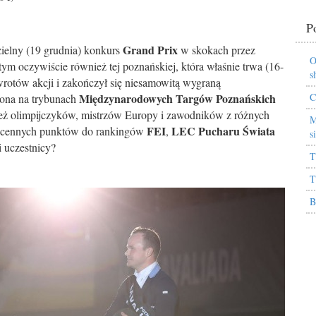
P
Grand Prix
ielny (19 grudnia) konkurs
w skokach przez
O
tym oczywiście również tej poznańskiej, która właśnie trwa (16-
s
rotów akcji i zakończył się niesamowitą wygraną
Międzynarodowych Targów Poznańskich
C
zona na trybunach
eż olimpijczyków, mistrzów Europy i zawodników z różnych
M
FEI
LEC Pucharu Świata
 tu cennych punktów do rankingów
,
s
i uczestnicy?
T
T
B