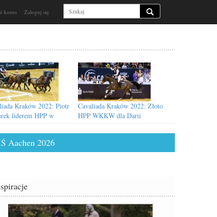
ż konto
Zaloguj się
liada Kraków 2022: Piotr
Cavaliada Kraków 2022: Złoto
rek liderem HPP w
HPP WKKW dla Darii
żeniu
Kobiernik
Ś Aachen 2026
nspiracje