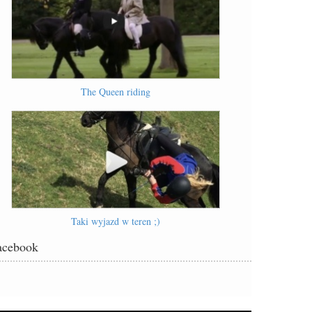
The Queen riding
Taki wyjazd w teren ;)
acebook