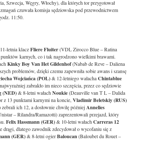
a, Szwecja, Węgry, Włochy), dla których tor przygotował
 zmagań czuwała komisja sędziowska pod przewodnictwem
godz. 11:50.
Fliere Fluiter
11-letnia klacz
(VDL Zirocco Blue – Ratina
 punktów karnych, co i tak nagrodzono wielkimi brawami.
Kinky Boy Van Het Gildenhof
łach
(Nabab de Reve – Daliena
jszych problemów, dzięki czemu zapewniła sobie awans i szansę
iecha Wojciańca (POL)
Chintablue
& 12-letniego wałacha
ajwyraźniej zabrakło im nieco szczęścia, przez co sędziowie
ng (NED)
Noukie
& 8-letni wałach
(Deauville van T L – Dalida
Vladimir Beletskiy (RUS)
or z 13 punktami karnymi na koncie,
Annelies
 zebrali ich 12, a dosłownie chwilę później
nistar – Rilandra/Ramazotti) zaprezentowali przejazd, który
Felix Hassmann (GER)
Carreras 12
su.
& 10-letni wałach
jne drągi, dlatego zawodnik zdecydował o wycofaniu się z
mann (GER)
Baloucan
& 8-letni ogier
(Baloubet du Rouet –