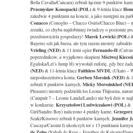
Bella Cavalla/Cancara) zebrali łącznie 9 punktów kar
Przemyslaw Konopacki (POL)
Hom
& 9-letnia klacz
zaledwie 4 punktami na koncie, a jako następni na par
Conacco
(Conoglio – Chacco Osiris/Chacco Blue) – n
zrzutki, co chyba najdobitniej świadczy o poziomie p
Marek Lewicki (POL)
przedstawiciela gospodarzy!
&
Bayern) szli jak burza, ale tym razem niestety zabrak
Vrieling (NED)
Fernando-H
& 11-letni ogier
(Calvin
Mściwoj Kieco
poprzedników, a wyjątkowo skupieni
Egaliska/Let’s Jump H) wywołali euforię, gdy bez żad
(NED)
Faithless MVDL
& 11-letnia klacz
(Ukato – W
Gerben Morsink (NED)
nieposłuszeństwa konia,
& 12
Micky Morssinkhof (NE
zebrali 8 punktów karnych,
Pleasure) niestety podzielili los Leona Thijssena, nato
(Catapult 7 – Leonie Landa/Lando) nie byli dziś w naj
Krzysztofowi Ludwiczakowi (POL)
w konkursie.
& 1
Grzegorz
Girl/Sandro Boy) naliczono 4 punkty karne,
Jennifer J
Szaki/Kissovo) zebrali 8 punktów karnych,
Cascaya/Cassini I) ukończyli tor z 13 punktami karny
de Zelm
(Nabab de Reve – Ferothee de Kalvarie/Darc