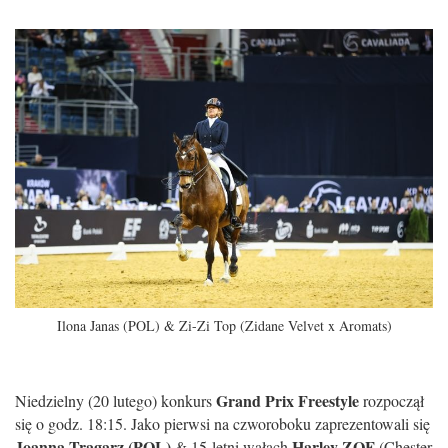
Ilona Janas (POL) & Zi-Zi Top (Zidane Velvet x Aromats)
Grand Prix Freestyle
Niedzielny (20 lutego) konkurs
rozpoczął
się o godz. 18:15. Jako pierwsi na czworoboku zaprezentowali się
Joanna Tragarz (POL)
Harley ZOF
& 15-letni wałach
(Chester