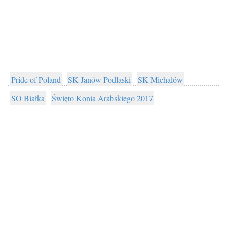
Pride of Poland
SK Janów Podlaski
SK Michałów
SO Białka
Święto Konia Arabskiego 2017