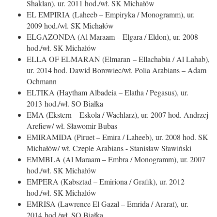
Shaklan), ur. 2011 hod./wł. SK Michałów
EL EMPIRIA (Laheeb – Empiryka / Monogramm), ur.
2009 hod./wł. SK Michałów
ELGAZONDA (Al Maraam – Elgara / Eldon), ur. 2008
hod./wł. SK Michałów
ELLA OF ELMARAN (Elmaran – Ellachabia / Al Lahab),
ur. 2014 hod. Dawid Borowiec/wł. Polia Arabians – Adam
Ochmann
ELTIKA (Haytham Albadeia – Elatha / Pegasus), ur.
2013 hod./wł. SO Białka
EMA (Ekstern – Eskola / Wachlarz), ur. 2007 hod. Andrzej
Arefiew/ wł. Sławomir Bubas
EMIRAMIDA (Piruet – Emira / Laheeb), ur. 2008 hod. SK
Michałów/ wł. Czeple Arabians - Stanisław Sławiński
EMMBLA (Al Maraam – Embra / Monogramm), ur. 2007
hod./wł. SK Michałów
EMPERA (Kabsztad – Emiriona / Grafik), ur. 2012
hod./wł. SK Michałów
EMRISA (Lawrence El Gazal – Emrida / Ararat), ur.
2014 hod./wł. SO Białka