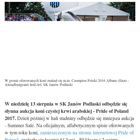
W gronie oferowanych koni znalazł się m.in. Czempion Polski 2016 Albano (Enzo -
Alena/Emigrant) hod./wł. SK Janów Podlaski
W niedzielę 13 sierpnia w SK Janów Podlaski odbędzie się
słynna aukcja koni czystej krwi arabskiej - Pride of Poland
2017.
Dzień później w hali stadniny odbędzie się mniejsza aukcja
- Summer Sale. Na oficjalnym, alfabetycznym spisie oferowanych
w tym roku koni,
zamieszczonym na stronie internetowej Pride of
Poland
, znalazło się łącznie 61 koni - 59 klaczy i 2 ogiery.