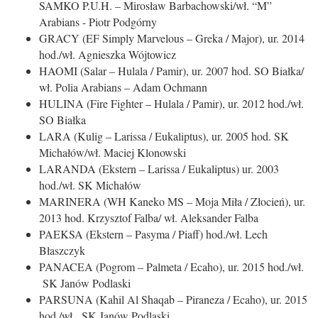
SAMKO P.U.H. – Mirosław Barbachowski/wł. “M”
Arabians - Piotr Podgórny
GRACY (EF Simply Marvelous – Greka / Major), ur. 2014
hod./wł. Agnieszka Wójtowicz
HAOMI (Salar – Hulala / Pamir), ur. 2007 hod. SO Białka/
wł. Polia Arabians – Adam Ochmann
HULINA (Fire Fighter – Hulala / Pamir), ur. 2012 hod./wł.
SO Białka
LARA (Kulig – Larissa / Eukaliptus), ur. 2005 hod. SK
Michałów/wł. Maciej Klonowski
LARANDA (Ekstern – Larissa / Eukaliptus) ur. 2003
hod./wł. SK Michałów
MARINERA (WH Kaneko MS – Moja Miła / Złocień), ur.
2013 hod. Krzysztof Falba/ wł. Aleksander Falba
PAEKSA (Ekstern – Pasyma / Piaff) hod./wł. Lech
Błaszczyk
PANACEA (Pogrom – Palmeta / Ecaho), ur. 2015 hod./wł.
SK Janów Podlaski
PARSUNA (Kahil Al Shaqab – Piraneza / Ecaho), ur. 2015
hod./wł. SK Janów Podlaski