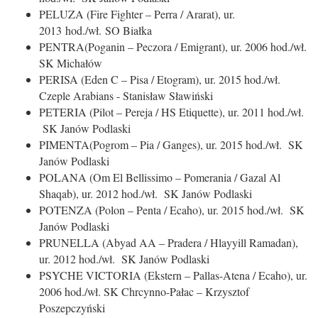
PELUZA (Fire Fighter – Perra / Ararat), ur.
2013 hod./wł. SO Białka
PENTRA(Poganin – Peczora / Emigrant), ur. 2006 hod./wł.
SK Michałów
PERISA (Eden C – Pisa / Etogram), ur. 2015 hod./wł.
Czeple Arabians - Stanisław Sławiński
PETERIA (Pilot – Pereja / HS Etiquette), ur. 2011 hod./wł.
SK Janów Podlaski
PIMENTA(Pogrom – Pia / Ganges), ur. 2015 hod./wł. SK
Janów Podlaski
POLANA (Om El Bellissimo – Pomerania / Gazal Al
Shaqab), ur. 2012 hod./wł. SK Janów Podlaski
POTENZA (Polon – Penta / Ecaho), ur. 2015 hod./wł. SK
Janów Podlaski
PRUNELLA (Abyad AA – Pradera / Hlayyill Ramadan),
ur. 2012 hod./wł. SK Janów Podlaski
PSYCHE VICTORIA (Ekstern – Pallas-Atena / Ecaho), ur.
2006 hod./wł. SK Chrcynno-Pałac – Krzysztof
Poszepczyński