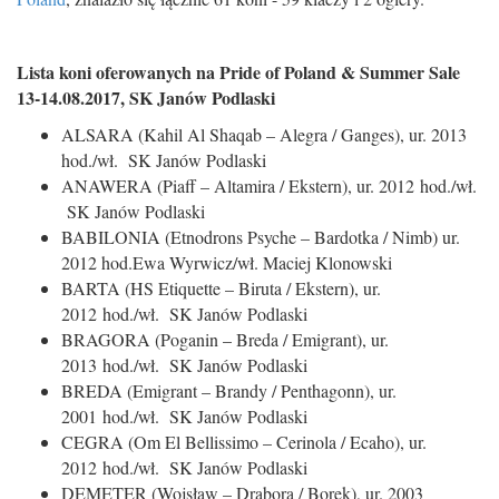
Lista koni oferowanych na Pride of Poland & Summer Sale
13-14.08.2017, SK Janów Podlaski
ALSARA (Kahil Al Shaqab – Alegra / Ganges), ur. 2013
hod./wł. SK Janów Podlaski
ANAWERA (Piaff – Altamira / Ekstern), ur. 2012 hod./wł.
SK Janów Podlaski
BABILONIA (Etnodrons Psyche – Bardotka / Nimb) ur.
2012 hod.Ewa Wyrwicz/wł. Maciej Klonowski
BARTA (HS Etiquette – Biruta / Ekstern), ur.
2012 hod./wł. SK Janów Podlaski
BRAGORA (Poganin – Breda / Emigrant), ur.
2013 hod./wł. SK Janów Podlaski
BREDA (Emigrant – Brandy / Penthagonn), ur.
2001 hod./wł. SK Janów Podlaski
CEGRA (Om El Bellissimo – Cerinola / Ecaho), ur.
2012 hod./wł. SK Janów Podlaski
DEMETER (Wojsław – Drabora / Borek), ur. 2003