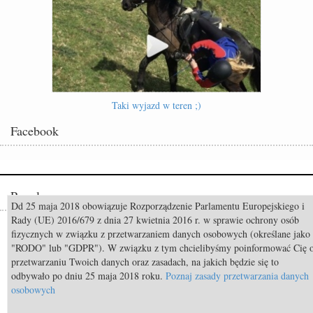
Taki wyjazd w teren ;)
Facebook
Popularne
Dd 25 maja 2018 obowiązuje Rozporządzenie Parlamentu Europejskiego i
Rady (UE) 2016/679 z dnia 27 kwietnia 2016 r. w sprawie ochrony osób
Odszedł Monty Roberts – człowiek, który nauczył świat słuchać koni
fizycznych w związku z przetwarzaniem danych osobowych (określane jako
"RODO" lub "GDPR"). W związku z tym chcielibyśmy poinformować Cię 
Constable FRH (Contendro I x Diarado) sprzedany do USA
przetwarzaniu Twoich danych oraz zasadach, na jakich będzie się to
Mistrzostwa Świata Aachen 2026: Już za 50 dni rozpocznie się walka o
odbywało po dniu 25 maja 2018 roku.
Poznaj zasady przetwarzania danych
medale!
osobowych
TOP 11 nietypowych przekąsek bezpiecznych dla koni