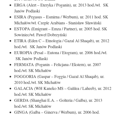
ERGA (Alert – Eteryka / Poganin), ur. 2013 hod./wł. SK
Janów Podlaski
ESIRA (Pegasus – Esmirna / Werbum), ur. 2011 hod. SK
Michałów/wł. Czeple Arabians - Stanisław Sławiński
ESTOPA (Emigrant – Emza / Partner), ur. 2005 hod. SK
Sowiniec/wł. Paweł Dobrzyński
ETIRA (Eden C – Etnologia / Gazal Al Shaqab), ur. 2012
hod./wł. SK Janów Podlaski
EUROPIA (Pesal – Eutona / Etogram), ur. 2006 hod./wł.
SK Janów Podlaski
FERMATA (Poganin – Felicjana / Ekstern), ur. 2007
hod./wł. SK Michałów
FOGGORIA (Gaspar – Foggia / Gazal Al Shaqab), ur.
2010 hod./wł. SK Michałów
GALACJA (WH Kaneko MS – Galilea / Laheeb), ur. 2012
hod./wł. SK Michałów
GERDA (Shanghai E.A. – Golteria / Galba), ur. 2013
hod./wł. SK Michałów
GINGA (Galba – Ginerva / Werbum), ur. 2006 hod.