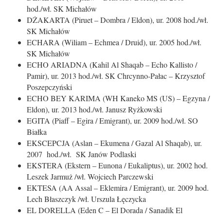
hod./wł. SK Michałów
DŻAKARTA (Piruet – Dombra / Eldon), ur. 2008 hod./wł.
SK Michałów
ECHARA (Wiliam – Echmea / Druid), ur. 2005 hod./wł.
SK Michałów
ECHO ARIADNA (Kahil Al Shaqab – Echo Kallisto /
Pamir), ur. 2013 hod./wł. SK Chrcynno-Pałac – Krzysztof
Poszepczyński
ECHO BEY KARIMA (WH Kaneko MS (US) – Egzyna /
Eldon), ur. 2013 hod./wł. Janusz Ryżkowski
EGITA (Piaff – Egira / Emigrant), ur. 2009 hod./wł. SO
Białka
EKSCEPCJA (Aslan – Ekumena / Gazal Al Shaqab), ur.
2007 hod./wł. SK Janów Podlaski
EKSTERA (Ekstern – Eunona / Eukaliptus), ur. 2002 hod.
Leszek Jarmuż /wł. Wojciech Parczewski
EKTESA (AA Assal – Eklemira / Emigrant), ur. 2009 hod.
Lech Błaszczyk /wł. Urszula Łęczycka
EL DORELLA (Eden C – El Dorada / Sanadik El