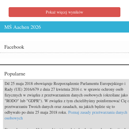
Pokaż więcej wyników
MŚ Aachen 2026
Facebook
Popularne
Dd 25 maja 2018 obowiązuje Rozporządzenie Parlamentu Europejskiego i
Odszedł Monty Roberts – człowiek, który nauczył świat słuchać koni
Rady (UE) 2016/679 z dnia 27 kwietnia 2016 r. w sprawie ochrony osób
fizycznych w związku z przetwarzaniem danych osobowych (określane jako
Constable FRH (Contendro I x Diarado) sprzedany do USA
"RODO" lub "GDPR"). W związku z tym chcielibyśmy poinformować Cię 
Mistrzostwa Świata Aachen 2026: Już za 50 dni rozpocznie się walka o
przetwarzaniu Twoich danych oraz zasadach, na jakich będzie się to
medale!
odbywało po dniu 25 maja 2018 roku.
Poznaj zasady przetwarzania danych
osobowych
TOP 11 nietypowych przekąsek bezpiecznych dla koni