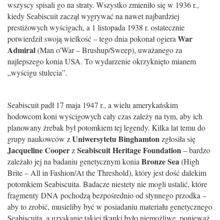
wszyscy spisali go na straty. Wszystko zmieniło się w 1936 r.,
kiedy Seabiscuit zaczął wygrywać na nawet najbardziej
prestiżowych wyścigach, a 1 listopada 1938 r. ostatecznie
War
potwierdził swoją wielkość – tego dnia pokonał ogiera
Admiral
(Man o'War – Brushup/Sweep), uważanego za
najlepszego konia USA. To wydarzenie okrzyknięto mianem
„wyścigu stulecia”.
Seabiscuit padł 17 maja 1947 r., a wielu amerykańskim
hodowcom koni wyścigowych cały czas zależy na tym, aby ich
planowany źrebak był potomkiem tej legendy. Kilka lat temu do
Uniwersytetu Binghamton
grupy naukowców z
zgłosiła się
Jacqueline Cooper
Seabiscuit Heritage Foundation
z
– bardzo
Bronze Sea
zależało jej na badaniu genetycznym konia
(High
Brite – All in Fashion/At the Threshold), który jest dość dalekim
potomkiem Seabiscuita. Badacze niestety nie mogli ustalić, które
fragmenty DNA pochodzą bezpośrednio od słynnego przodka –
aby to zrobić, musieliby być w posiadaniu materiału genetycznego
Seabiscuita, a uzyskanie takiej tkanki było niemożliwe, ponieważ