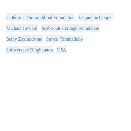
California Thoroughbred Foundation
Jacqueline Cooper
Michael Howard
Seabiscuit Heritage Foundation
Stany Zjednoczone
Steven Tammariello
Uniwersytet Binghamton
USA