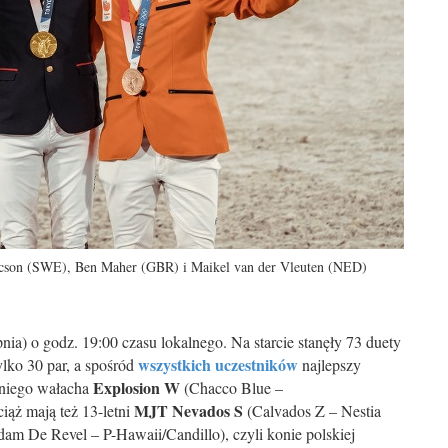
ricson (SWE), Ben Maher (GBR) i Maikel van der Vleuten (NED)
ia) o godz. 19:00 czasu lokalnego. Na starcie stanęły 73 duety
wszystkich uczestników
ylko 30 par, a spośród
najlepszy
Explosion W
etniego wałacha
(Chacco Blue –
MJT Nevados S
iąż mają też 13-letni
(Calvados Z – Nestia
am De Revel – P-Hawaii/Candillo), czyli konie polskiej