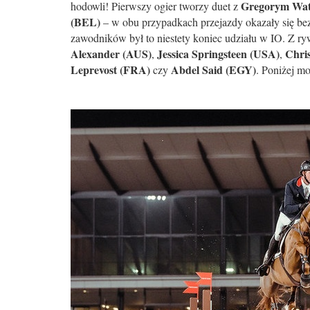
Gregorym Wat
hodowli! Pierwszy ogier tworzy duet z
(BEL)
– w obu przypadkach przejazdy okazały się bezb
zawodników był to niestety koniec udziału w IO. Z ryw
Alexander (AUS)
Jessica Springsteen (USA)
Chri
,
,
Leprevost (FRA)
Abdel Said (EGY)
czy
. Poniżej m