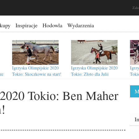
Zało
kupy
Inspiracje
Hodowla
Wydarzenia
Igrzyska Olimpijskie 2020
Igrzyska Olimpijskie 2020
Igrz
ze
Tokio: Skoczkowie na start!
Tokio: Złoto dla Julii
Toki
Krajewski
ze z
e 2020 Tokio: Ben Maher
M
!
Igrzyska Olimpijskie 2020
Igrzyska Olimpijskie 2020
I
 po
Tokio: Jessica von Bredow-
Tokio: Niemki pierwsze w
ym
Werndl zdobywa złoto!
Grand Prix Special/Team Final