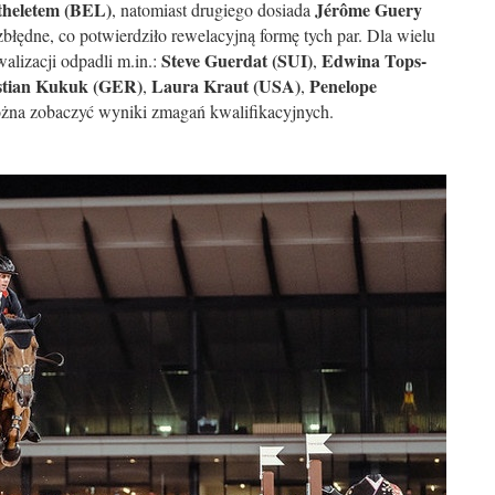
heletem (BEL)
Jérôme Guery
, natomiast drugiego dosiada
łędne, co potwierdziło rewelacyjną formę tych par. Dla wielu
Steve Guerdat (SUI)
Edwina Tops-
alizacji odpadli m.in.:
,
stian Kukuk (GER)
Laura Kraut (USA)
Penelope
,
,
ożna zobaczyć wyniki zmagań kwalifikacyjnych.