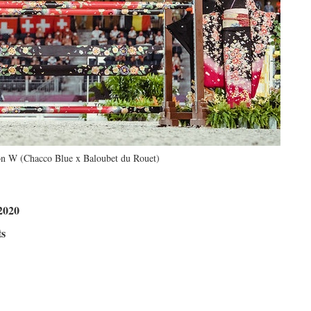
n W (Chacco Blue x Baloubet du Rouet)
2020
ts