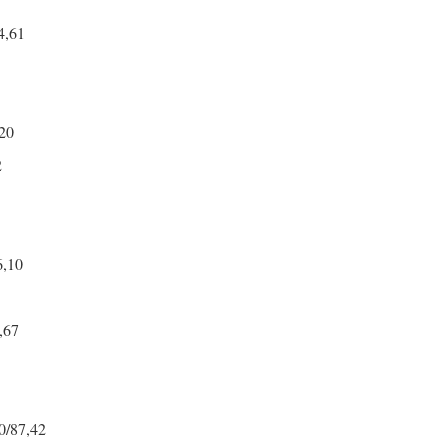
84,61
,20
62
6,10
6,67
 0/87,42