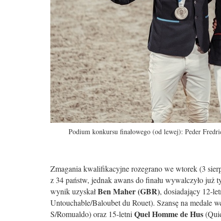
Podium konkursu finałowego (od lewej): Peder Fred
Zmagania kwalifikacyjne rozegrano we wtorek (3 sierpn
z 34 państw, jednak awans do finału wywalczyło już t
Ben Maher (GBR)
wynik uzyskał
, dosiadający 12-l
Untouchable/Baloubet du Rouet). Szansę na medale wc
Quel Homme de Hus
S/Romualdo) oraz 15-letni
(Quid