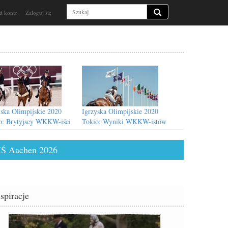
ż konto
Zaloguj się
yska Olimpijskie 2020
Igrzyska Olimpijskie 2020
o: Brytyjscy WKKW-iści
Tokio: Wyniki WKKW-istów
łotem!
po krosie
Ś Aachen 2026
nspiracje