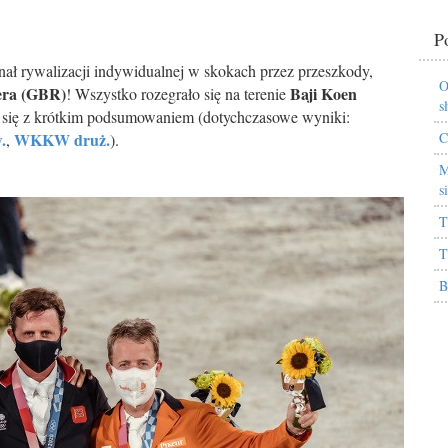
P
nał rywalizacji indywidualnej w skokach przez przeszkody,
O
ra (GBR)
Baji Koen
! Wszystko rozegrało się na terenie
s
 się z krótkim podsumowaniem (dotychczasowe wyniki:
.
WKKW druż.
C
,
).
M
s
T
T
B