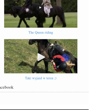
The Queen riding
Taki wyjazd w teren ;)
acebook