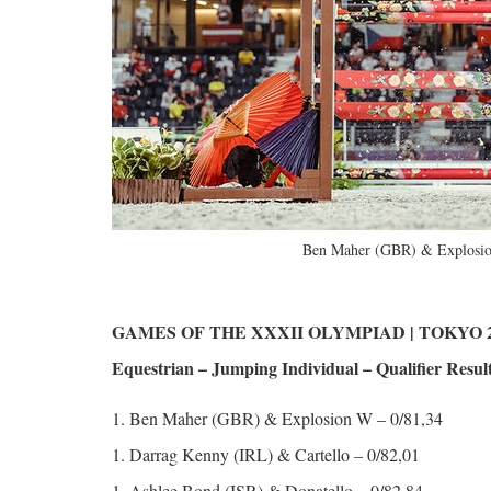
Ben Maher (GBR) & Explosio
GAMES OF THE XXXII OLYMPIAD | TOKYO 
Equestrian – Jumping Individual – Qualifier Resul
1. Ben Maher (GBR) & Explosion W – 0/81,34
1. Darrag Kenny (IRL) & Cartello – 0/82,01
1. Ashlee Bond (ISR) & Donatello – 0/82,84