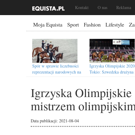
Kontakt
O nas
Reklama
Moja Equista
Sport
Fashion
Lifestyle
Za
Spór w sprawie liczebności
Igrzyska Olimpijskie 2020
reprezentacji narodowych na
Tokio: Szwedzka drużyna 
IO
złotem!
Igrzyska Olimpijski
mistrzem olimpijskim
Igrzyska Olimpijskie 2020
Igrzyska Olimpijskie 2020
Tokio: Nietypowa nagroda dla
Tokio: Konie Polaków już
Data publikacji: 2021-08-04
Polki!
przeglądzie weterynaryjn