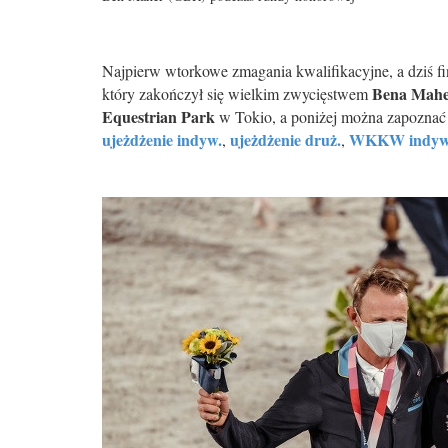
Najpierw wtorkowe zmagania kwalifikacyjne, a dziś fi
Bena Mahe
który zakończył się wielkim zwycięstwem
Equestrian Park
w Tokio, a poniżej można zapoznać
ujeżdżenie indyw.
ujeżdżenie druż.
WKKW indyw
,
,