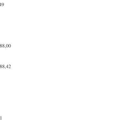
,49
/88,00
/88,42
71