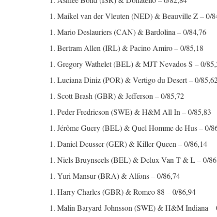
1. Maikel van der Vleuten (NED) & Beauville Z – 0/
1. Mario Deslauriers (CAN) & Bardolina – 0/84,76
1. Bertram Allen (IRL) & Pacino Amiro – 0/85,18
1. Gregory Wathelet (BEL) & MJT Nevados S – 0/85
1. Luciana Diniz (POR) & Vertigo du Desert – 0/85,
1. Scott Brash (GBR) & Jefferson – 0/85,72
1. Peder Fredricson (SWE) & H&M All In – 0/85,83
1. Jérôme Guery (BEL) & Quel Homme de Hus – 0/8
1. Daniel Deusser (GER) & Killer Queen – 0/86,14
1. Niels Bruynseels (BEL) & Delux Van T & L – 0/8
1. Yuri Mansur (BRA) & Alfons – 0/86,74
1. Harry Charles (GBR) & Romeo 88 – 0/86,94
1. Malin Baryard-Johnsson (SWE) & H&M Indiana –