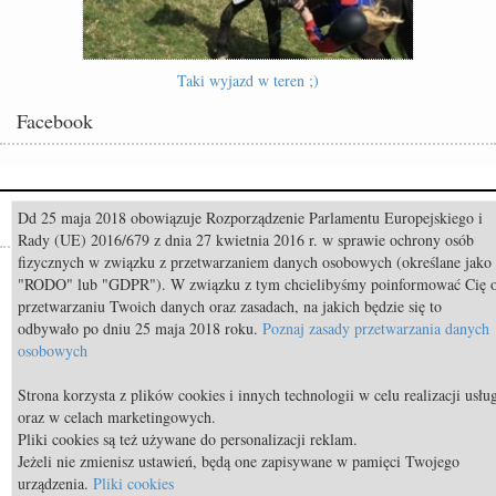
Taki wyjazd w teren ;)
Facebook
Dd 25 maja 2018 obowiązuje Rozporządzenie Parlamentu Europejskiego i
Popularne
Rady (UE) 2016/679 z dnia 27 kwietnia 2016 r. w sprawie ochrony osób
fizycznych w związku z przetwarzaniem danych osobowych (określane jako
Odszedł Monty Roberts – człowiek, który nauczył świat słuchać koni
"RODO" lub "GDPR"). W związku z tym chcielibyśmy poinformować Cię 
przetwarzaniu Twoich danych oraz zasadach, na jakich będzie się to
Pride of Poland & Summer Sale 2026: Katalog oferowanych koni
odbywało po dniu 25 maja 2018 roku.
Poznaj zasady przetwarzania danych
Constable FRH (Contendro I x Diarado) sprzedany do USA
osobowych
TOP 11 nietypowych przekąsek bezpiecznych dla koni
Strona korzysta z plików cookies i innych technologii w celu realizacji usłu
TOP 9 najdroższych koni świata
oraz w celach marketingowych.
Pliki cookies są też używane do personalizacji reklam.
Jazda konna: Brązowa Odznaka Jeździecka - czworobok
Jeżeli nie zmienisz ustawień, będą one zapisywane w pamięci Twojego
urządzenia.
Pliki cookies