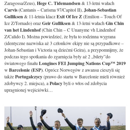
Hege C. Tidemandsen
Zaragossa/Zeus),
& 13-letni wałach
Carvis
Johan-Sebastian
(Cantanis – Carisma 97/Capitol II),
Gulliksen
Exit Of Ice Z
& 11-letnia klacz
(Emilion – Touch Of
Geir Gulliksen
Gin Chin
Ice Z/Tornado) oraz
& 13-letni wałach
van het Lindenhof
(Chin Chin – C Unanyme vh Lindenhof
Z/Calido I). Można powiedzieć, że była to rodzinna wygrana
(identyczne nazwiska aż 3 członków ekipy nie są przypadkowe –
Johan-Sebastian i Victoria są dziećmi Geira), a przypomnijmy, że
podczas tego spotkania do zgarnięcia były aż 2 „bilety”do
Longines FEI Jumping Nations Cup™ 2019
światowego finału
Barcelonie (ESP)
w
. Oprócz Norwegów z awansu cieszyli się
Portugalczycy
także
(prawo do startu w Barcelonie mieli również
Polacy
zdobywcy 2. miejsca), a
byli o włos od zdobycia
upragnionej wejściówki…