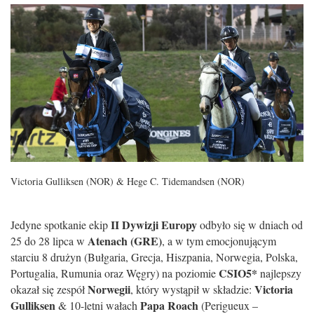
Victoria Gulliksen (NOR) & Hege C. Tidemandsen (NOR)
II Dywizji Europy
Jedyne spotkanie ekip
odbyło się w dniach od
Atenach (GRE)
25 do 28 lipca w
, a w tym emocjonującym
starciu 8 drużyn (Bułgaria, Grecja, Hiszpania, Norwegia, Polska,
CSIO5*
Portugalia, Rumunia oraz Węgry) na poziomie
najlepszy
Norwegii
Victoria
okazał się zespół
, który wystąpił w składzie:
Gulliksen
Papa Roach
& 10-letni wałach
(Perigueux –