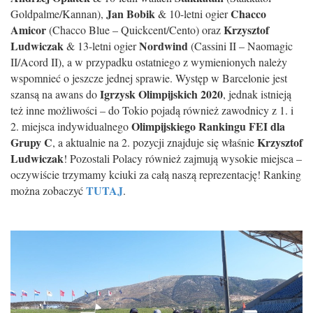
Jan Bobik
Chacco
Goldpalme/Kannan),
& 10-letni ogier
Amicor
Krzysztof
(Chacco Blue – Quickcent/Cento) oraz
Ludwiczak
Nordwind
& 13-letni ogier
(Cassini II – Naomagic
II/Acord II), a w przypadku ostatniego z wymienionych należy
wspomnieć o jeszcze jednej sprawie. Występ w Barcelonie jest
Igrzysk Olimpijskich 2020
szansą na awans do
, jednak istnieją
też inne możliwości – do Tokio pojadą również zawodnicy z 1. i
Olimpijskiego Rankingu FEI dla
2. miejsca indywidualnego
Grupy C
Krzysztof
, a aktualnie na 2. pozycji znajduje się właśnie
Ludwiczak
! Pozostali Polacy również zajmują wysokie miejsca –
oczywiście trzymamy kciuki za całą naszą reprezentację! Ranking
TUTAJ
można zobaczyć
.