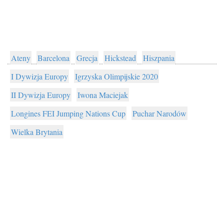
Ateny
Barcelona
Grecja
Hickstead
Hiszpania
I Dywizja Europy
Igrzyska Olimpijskie 2020
II Dywizja Europy
Iwona Maciejak
Longines FEI Jumping Nations Cup
Puchar Narodów
Wielka Brytania