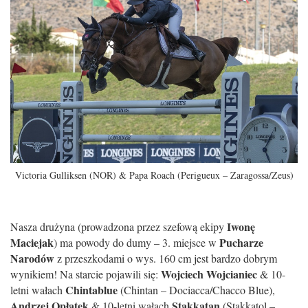
Victoria Gulliksen (NOR) & Papa Roach (Perigueux – Zaragossa/Zeus)
Iwonę
Nasza drużyna (prowadzona przez szefową ekipy
Maciejak
Pucharze
) ma powody do dumy – 3. miejsce w
Narodów
z przeszkodami o wys. 160 cm jest bardzo dobrym
Wojciech Wojcianiec
wynikiem! Na starcie pojawili się:
& 10-
Chintablue
letni wałach
(Chintan – Dociacca/Chacco Blue),
Andrzej Opłatek
Stakkatan
& 10-letni wałach
(Stakkatol –