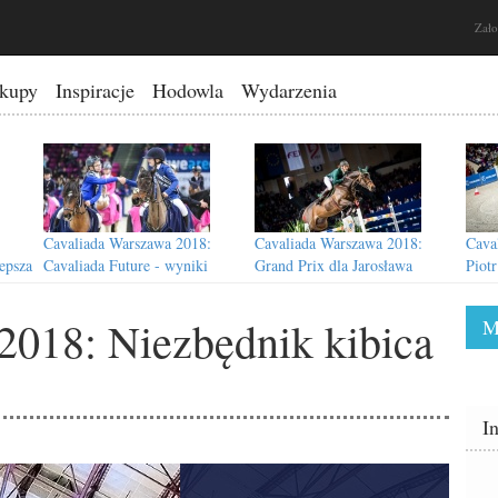
Zało
kupy
Inspiracje
Hodowla
Wydarzenia
Cavaliada Warszawa 2018:
Cavaliada Warszawa 2018:
Cava
epsza
Cavaliada Future - wyniki
Grand Prix dla Jarosława
Piot
Skrzyczyńskiego!
meda
2018: Niezbędnik kibica
M
Cavaliada Warszawa 2018:
Cavaliada Lublin 2018: Wyniki
I
sji
Solidna obsada CSI3*
Cavaliada Future