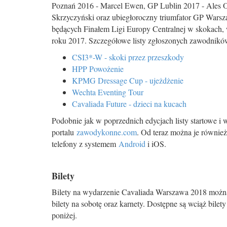
Poznań 2016 - Marcel Ewen, GP Lublin 2017 - Ales O
Skrzyczyński oraz ubiegłoroczny triumfator GP War
będących Finałem Ligi Europy Centralnej w skokach, w
roku 2017. Szczegółowe listy zgłoszonych zawodników
CSI3*-W - skoki przez przeszkody
HPP Powożenie
KPMG Dressage Cup - ujeżdżenie
Wechta Eventing Tour
Cavaliada Future - dzieci na kucach
Podobnie jak w poprzednich edycjach listy startowe i
portalu
zawodykonne.com
. Od teraz można je również
telefony z systemem
Android
i iOS.
Bilety
Bilety na wydarzenie Cavaliada Warszawa 2018 możn
bilety na sobotę oraz karnety. Dostępne są wciąż bilet
poniżej.