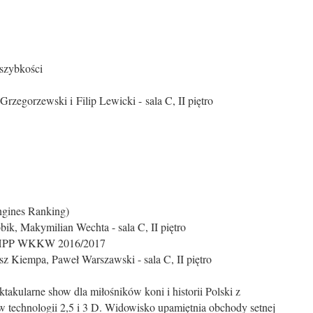
szybkości
zegorzewski i Filip Lewicki - sala C, II piętro
gines Ranking)
ik, Makymilian Wechta - sala C, II piętro
r - HPP WKKW 2016/2017
z Kiempa, Paweł Warszawski - sala C, II piętro
akularne show dla miłośników koni i historii Polski z
 technologii 2,5 i 3 D. Widowisko upamiętnia obchody setnej