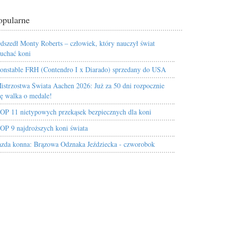
opularne
dszedł Monty Roberts – człowiek, który nauczył świat
łuchać koni
onstable FRH (Contendro I x Diarado) sprzedany do USA
istrzostwa Świata Aachen 2026: Już za 50 dni rozpocznie
ię walka o medale!
OP 11 nietypowych przekąsek bezpiecznych dla koni
OP 9 najdroższych koni świata
azda konna: Brązowa Odznaka Jeździecka - czworobok