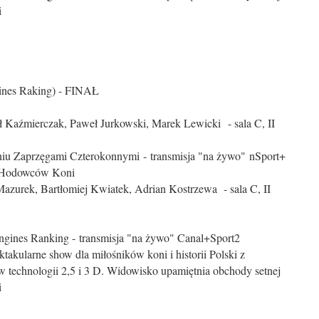
i
ines Raking) - FINAŁ
 Kaźmierczak, Paweł Jurkowski, Marek Lewicki - sala C, II
iu Zaprzęgami Czterokonnymi - transmisja "na żywo" nSport+
 Hodowców Koni
Mazurek, Bartłomiej Kwiatek, Adrian Kostrzewa - sala C, II
ines Ranking - transmisja "na żywo" Canal+Sport2
akularne show dla miłośników koni i historii Polski z
 technologii 2,5 i 3 D. Widowisko upamiętnia obchody setnej
i