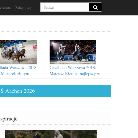
ż konto
Zaloguj się
liada Warszawa 2018:
Cavaliada Warszawa 2018:
r Mazurek złotym
Mateusz Kiempa najlepszy w
listą HPP w Powożeniu!
Wechta Eventing Tour
2017/2018!
Ś Aachen 2026
nspiracje