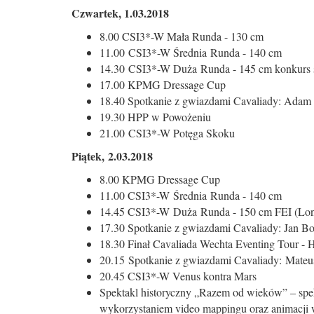
Czwartek, 1.03.2018
8.00 CSI3*-W Mała Runda - 130 cm
11.00 CSI3*-W Średnia Runda - 140 cm
14.30 CSI3*-W Duża Runda - 145 cm konkurs 
17.00 KPMG Dressage Cup
18.40 Spotkanie z gwiazdami Cavaliady: Adam Gr
19.30 HPP w Powożeniu
21.00 CSI3*-W Potęga Skoku
Piątek, 2.03.2018
8.00 KPMG Dressage Cup
11.00 CSI3*-W Średnia Runda - 140 cm
14.45 CSI3*-W Duża Runda - 150 cm FEI (Lon
17.30 Spotkanie z gwiazdami Cavaliady: Jan Bob
18.30 Finał Cavaliada Wechta Eventing Tou
20.15 Spotkanie z gwiazdami Cavaliady: Mateus
20.45 CSI3*-W Venus kontra Mars
Spektakl historyczny „Razem od wieków” – spekt
wykorzystaniem video mappingu oraz animacji w