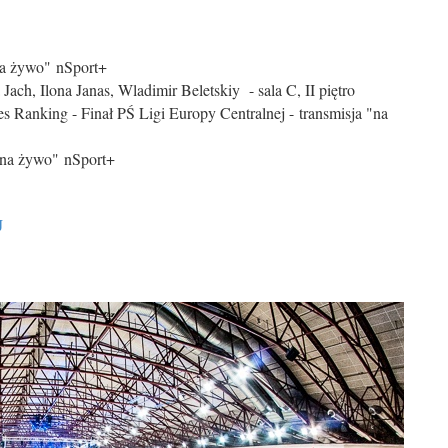
na żywo" nSport+
ach, Ilona Janas, Wladimir Beletskiy - sala C, II piętro
Ranking - Finał PŚ Ligi Europy Centralnej - transmisja "na
"na żywo" nSport+
J