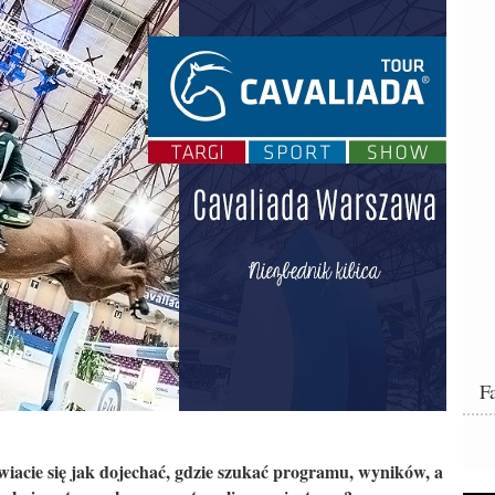
F
iacie się jak dojechać, gdzie szukać programu, wyników, a