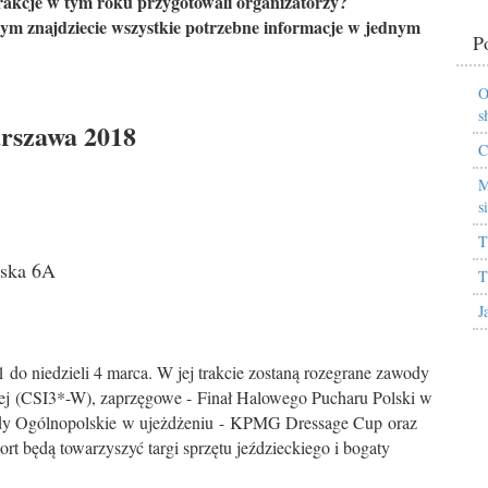
atrakcje w tym roku przygotowali organizatorzy?
ym znajdziecie wszystkie potrzebne informacje w jednym
P
O
s
arszawa 2018
C
M
s
T
wska 6A
T
J
 do niedzieli 4 marca. W jej trakcie zostaną rozegrane zawody
nej (CSI3*-W), zaprzęgowe - Finał Halowego Pucharu Polski w
dy Ogólnopolskie w ujeżdżeniu - KPMG Dressage Cup oraz
 będą towarzyszyć targi sprzętu jeździeckiego i bogaty