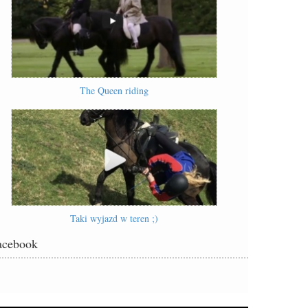
The Queen riding
Taki wyjazd w teren ;)
acebook