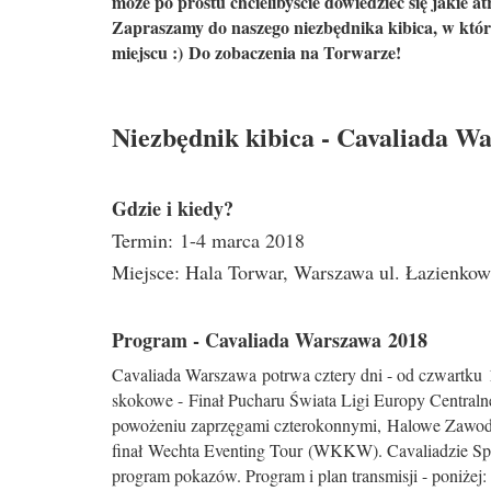
może po prostu chcielibyście dowiedzieć się jakie 
Zapraszamy do naszego niezbędnika kibica, w któr
miejscu :) Do zobaczenia na Torwarze!
Niezbędnik kibica - Cavaliada W
Gdzie i kiedy?
Termin: 1-4 marca 2018
Miejsce: Hala Torwar, Warszawa ul. Łazienko
Program - Cavaliada Warszawa 2018
Cavaliada Warszawa potrwa cztery dni - od czwartku 1
skokowe - Finał Pucharu Świata Ligi Europy Central
powożeniu zaprzęgami czterokonnymi, Halowe Zawo
finał Wechta Eventing Tour (WKKW). Cavaliadzie Sport
program pokazów. Program i plan transmisji - poniżej: