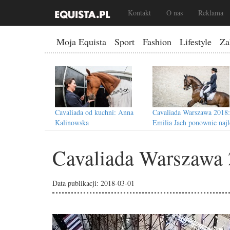
Kontakt
O nas
Reklama
Moja Equista
Sport
Fashion
Lifestyle
Za
Cavaliada od kuchni: Anna
Cavaliada Warszawa 2018:
Kalinowska
Emilia Jach ponownie najl
w KPMG Dressage Cup!
Cavaliada Warszawa 
Data publikacji: 2018-03-01
Cavaliada Warszawa 2018:
Cavaliada Warszawa 2018:
Polskie zwycięstwa na otwarcie
Program oraz plan transmi
TV