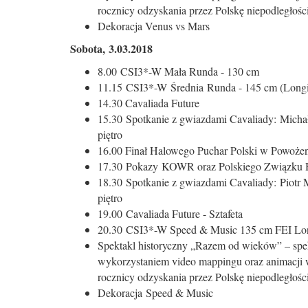
rocznicy odzyskania przez Polskę niepodległośc
Dekoracja Venus vs Mars
Sobota, 3.03.2018
8.00 CSI3*-W Mała Runda - 130 cm
11.15 CSI3*-W Średnia Runda - 145 cm (Long
14.30 Cavaliada Future
15.30 Spotkanie z gwiazdami Cavaliady: Michał
piętro
16.00 Finał Halowego Puchar Polski w Powożen
17.30 Pokazy KOWR oraz Polskiego Związku
18.30 Spotkanie z gwiazdami Cavaliady: Piotr 
piętro
19.00 Cavaliada Future - Sztafeta
20.30 CSI3*-W Speed & Music 135 cm FEI Long
Spektakl historyczny „Razem od wieków” – spekt
wykorzystaniem video mappingu oraz animacji w
rocznicy odzyskania przez Polskę niepodległośc
Dekoracja Speed & Music