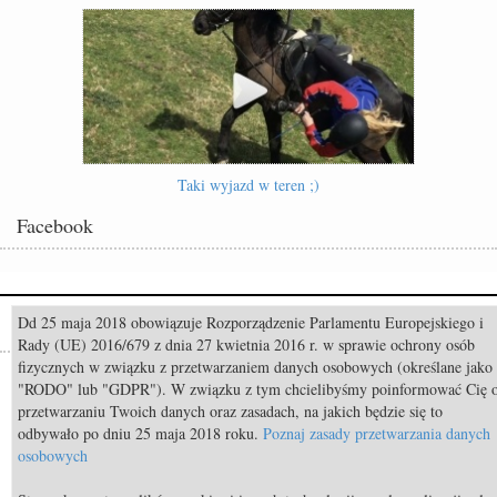
Taki wyjazd w teren ;)
Facebook
Dd 25 maja 2018 obowiązuje Rozporządzenie Parlamentu Europejskiego i
Popularne
Rady (UE) 2016/679 z dnia 27 kwietnia 2016 r. w sprawie ochrony osób
fizycznych w związku z przetwarzaniem danych osobowych (określane jako
Odszedł Monty Roberts – człowiek, który nauczył świat słuchać koni
"RODO" lub "GDPR"). W związku z tym chcielibyśmy poinformować Cię 
przetwarzaniu Twoich danych oraz zasadach, na jakich będzie się to
Pride of Poland & Summer Sale 2026: Katalog oferowanych koni
odbywało po dniu 25 maja 2018 roku.
Poznaj zasady przetwarzania danych
Constable FRH (Contendro I x Diarado) sprzedany do USA
osobowych
TOP 11 nietypowych przekąsek bezpiecznych dla koni