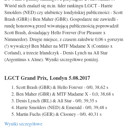
Wśród nich znalazł się m.in. lider rankingu LGCT - Harrie
Smolders (NED) czy ulubieńcy londyńskiej publiczności - Scott
Brash (GBR) i Ben Maher (GBR). Gospodarze nie zawiedli -
rundę honorową przed wiwatującą publicznością poprowadził
Scott Brash, dosiadający Hello Forever (For Pleasure x
Nimmerdor). Drugie miejsce, z czasem zaledwie 0,06 s gorszym
(!) wywalczył Ben Maher na MTF Madame X (Continio x
Corland), a trzecie Irlandczyk - Denis Lynch na All Star
(Argentinus x Alme). Wyniki szczegółowe poniżej.
LGCT Grand Prix, Londyn 5.08.2017
Scott Brash (GBR) & Hello Forever - 0/0, 38,62 s
Ben Maher (GBR) & MTF Madame X - 0,0, 38,68 s
Denis Lynch (IRL) & All Star - 0/0, 39,35 s
Harrie Smolders (NED) & Emerald - 0/0, 39,48 s
Martin Fuchs (GER) & Clooney - 0/0, 40,31 s
Wyniki szczegółowe