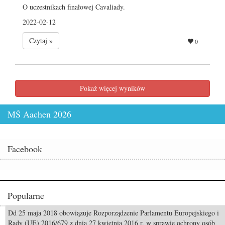
O uczestnikach finałowej Cavaliady.
2022-02-12
Czytaj »
0
Pokaż więcej wyników
MŚ Aachen 2026
Facebook
Popularne
Dd 25 maja 2018 obowiązuje Rozporządzenie Parlamentu Europejskiego i
Odszedł Monty Roberts – człowiek, który nauczył świat słuchać koni
Rady (UE) 2016/679 z dnia 27 kwietnia 2016 r. w sprawie ochrony osób