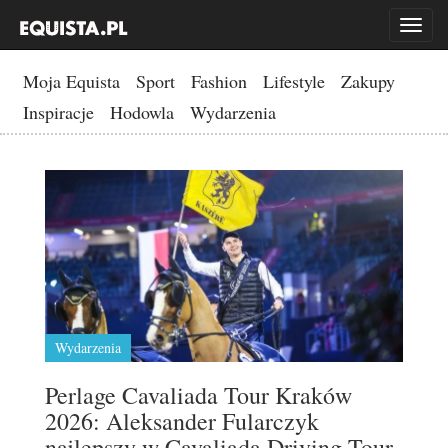
Toggl
naviga
Moja Equista
Sport
Fashion
Lifestyle
Zakupy
Inspiracje
Hodowla
Wydarzenia
Wydarzenia
Perlage Cavaliada Tour Kraków
2026: Aleksander Fularczyk
najlepszy w Cavaliada Driving Tour