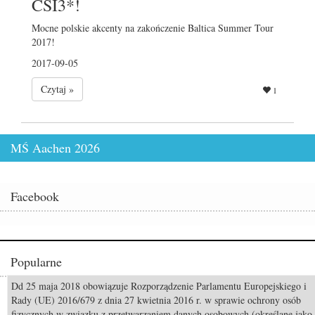
CSI3*!
Mocne polskie akcenty na zakończenie Baltica Summer Tour
2017!
2017-09-05
Czytaj »
1
MŚ Aachen 2026
Facebook
Popularne
Dd 25 maja 2018 obowiązuje Rozporządzenie Parlamentu Europejskiego i
Odszedł Monty Roberts – człowiek, który nauczył świat słuchać koni
Rady (UE) 2016/679 z dnia 27 kwietnia 2016 r. w sprawie ochrony osób
fizycznych w związku z przetwarzaniem danych osobowych (określane jako