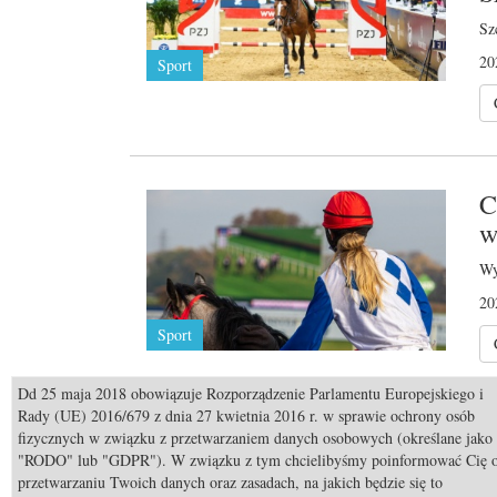
Sz
20
Sport
C
w
Wy
20
Sport
Dd 25 maja 2018 obowiązuje Rozporządzenie Parlamentu Europejskiego i
Rady (UE) 2016/679 z dnia 27 kwietnia 2016 r. w sprawie ochrony osób
fizycznych w związku z przetwarzaniem danych osobowych (określane jako
S
"RODO" lub "GDPR"). W związku z tym chcielibyśmy poinformować Cię 
Pr
przetwarzaniu Twoich danych oraz zasadach, na jakich będzie się to