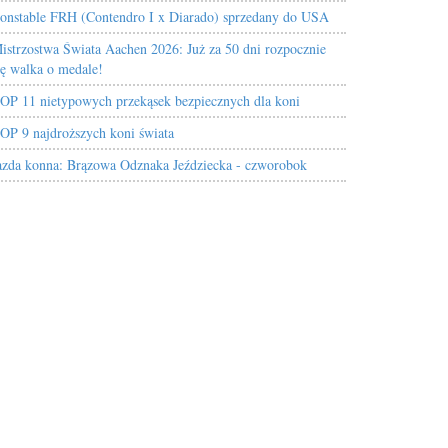
onstable FRH (Contendro I x Diarado) sprzedany do USA
istrzostwa Świata Aachen 2026: Już za 50 dni rozpocznie
ię walka o medale!
OP 11 nietypowych przekąsek bezpiecznych dla koni
OP 9 najdroższych koni świata
azda konna: Brązowa Odznaka Jeździecka - czworobok