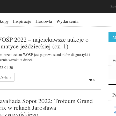
Zało
kupy
Inspiracje
Hodowla
Wydarzenia
M
OŚP 2022 – najciekawsze aukcje o
ematyce jeździeckiej (cz. 1)
m razem celem WOŚP jest poprawa standardów diagnostyki i
czenia wzroku u dzieci.
F
22-01-30
Czytaj »
0
P
avaliada Sopot 2022: Trofeum Grand
rix w rękach Jarosława
O
s
krzyczyńskiego