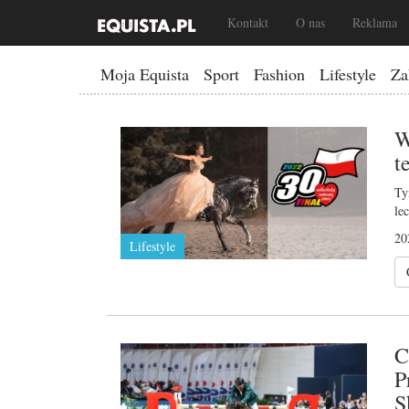
Kontakt
O nas
Reklama
Moja Equista
Sport
Fashion
Lifestyle
Za
W
t
Ty
le
20
Lifestyle
C
P
S