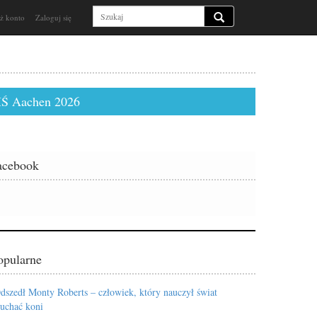
ż konto
Zaloguj się
Ś Aachen 2026
acebook
opularne
dszedł Monty Roberts – człowiek, który nauczył świat
łuchać koni