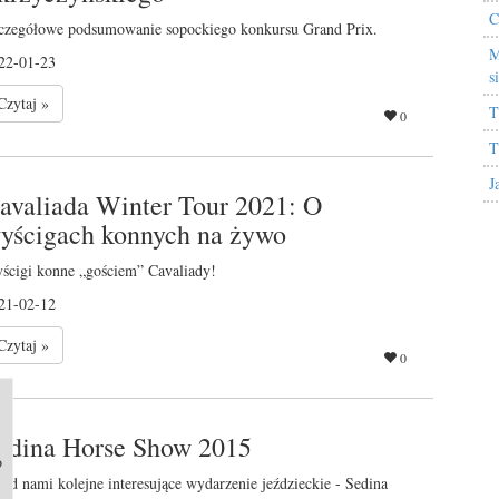
C
czegółowe podsumowanie sopockiego konkursu Grand Prix.
M
22-01-23
s
Czytaj »
T
0
T
J
avaliada Winter Tour 2021: O
yścigach konnych na żywo
ścigi konne „gościem” Cavaliady!
21-02-12
Czytaj »
0
edina Horse Show 2015
o
zed nami kolejne interesujące wydarzenie jeździeckie - Sedina