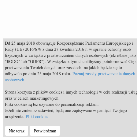
Dd 25 maja 2018 obowiązuje Rozporządzenie Parlamentu Europejskiego i
Rady (UE) 2016/679 z dnia 27 kwietnia 2016 r. w sprawie ochrony osób
fizycznych w związku z przetwarzaniem danych osobowych (określane jako
"RODO" lub "GDPR"). W związku z tym chcielibyśmy poinformować Cię 
przetwarzaniu Twoich danych oraz zasadach, na jakich będzie się to
odbywało po dniu 25 maja 2018 roku.
Poznaj zasady przetwarzania danych
osobowych
Społeczności
Strona korzysta z plików cookies i innych technologii w celu realizacji usłu
oraz w celach marketingowych.
Pliki cookies są też używane do personalizacji reklam.
Jeżeli nie zmienisz ustawień, będą one zapisywane w pamięci Twojego
urządzenia.
Pliki cookies
© Equista.pl 2014 - 2026 - a timeless venture |
Regulamin strony
|
Nie teraz
Potwierdzam
Polityka prywatności