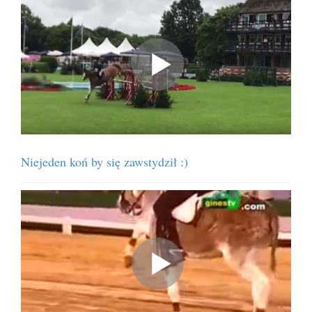
Niejeden koń by się zawstydził :)