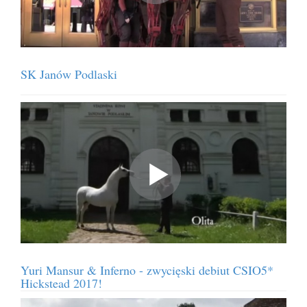
SK Janów Podlaski
Yuri Mansur & Inferno - zwycięski debiut CSIO5*
Hickstead 2017!