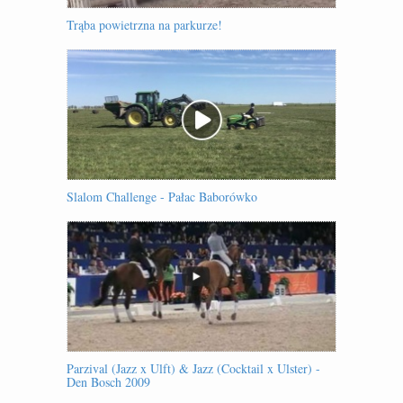
Trąba powietrzna na parkurze!
Slalom Challenge - Pałac Baborówko
Parzival (Jazz x Ulft) & Jazz (Cocktail x Ulster) -
Den Bosch 2009