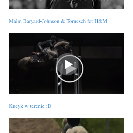
Malin Baryard-Johnson & Tornesch fot H&M
Kucyk w terenie :D