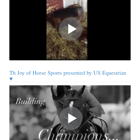
Th Joy of Horse Sports presented by US Equestrian
♥