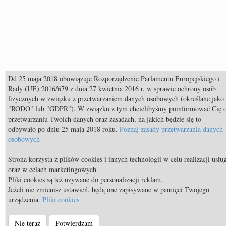
Dd 25 maja 2018 obowiązuje Rozporządzenie Parlamentu Europejskiego i
Rady (UE) 2016/679 z dnia 27 kwietnia 2016 r. w sprawie ochrony osób
fizycznych w związku z przetwarzaniem danych osobowych (określane jako
"RODO" lub "GDPR"). W związku z tym chcielibyśmy poinformować Cię 
przetwarzaniu Twoich danych oraz zasadach, na jakich będzie się to
odbywało po dniu 25 maja 2018 roku.
Poznaj zasady przetwarzania danych
osobowych
Społeczności
Strona korzysta z plików cookies i innych technologii w celu realizacji usłu
oraz w celach marketingowych.
Pliki cookies są też używane do personalizacji reklam.
Jeżeli nie zmienisz ustawień, będą one zapisywane w pamięci Twojego
urządzenia.
Pliki cookies
© Equista.pl 2014 - 2026 - a timeless venture |
Regulamin strony
|
Nie teraz
Potwierdzam