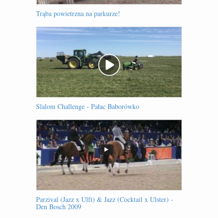
Trąba powietrzna na parkurze!
Slalom Challenge - Pałac Baborówko
Parzival (Jazz x Ulft) & Jazz (Cocktail x Ulster) -
Den Bosch 2009