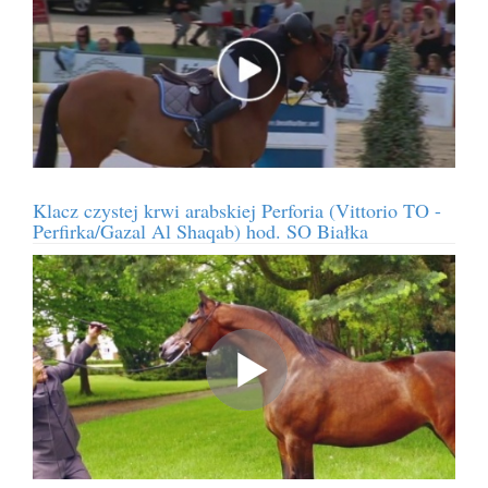
Klacz czystej krwi arabskiej Perforia (Vittorio TO -
Perfirka/Gazal Al Shaqab) hod. SO Białka