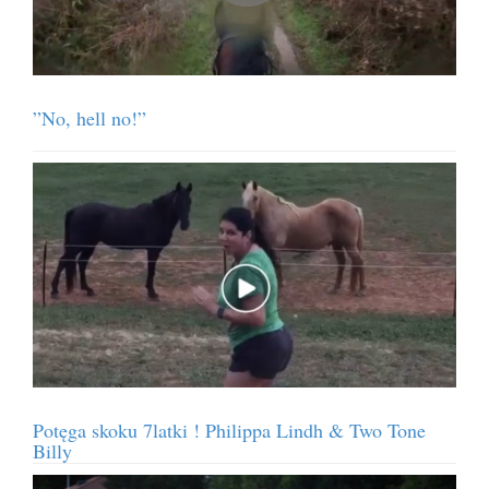
”No, hell no!”
Potęga skoku 7latki ! Philippa Lindh & Two Tone
Billy