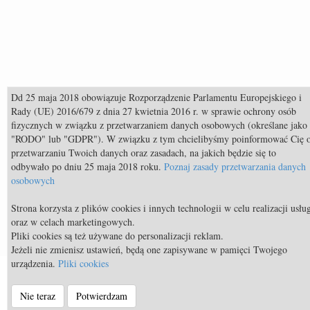
Dd 25 maja 2018 obowiązuje Rozporządzenie Parlamentu Europejskiego i
Rady (UE) 2016/679 z dnia 27 kwietnia 2016 r. w sprawie ochrony osób
fizycznych w związku z przetwarzaniem danych osobowych (określane jako
"RODO" lub "GDPR"). W związku z tym chcielibyśmy poinformować Cię 
przetwarzaniu Twoich danych oraz zasadach, na jakich będzie się to
odbywało po dniu 25 maja 2018 roku.
Poznaj zasady przetwarzania danych
osobowych
Społeczności
Strona korzysta z plików cookies i innych technologii w celu realizacji usłu
oraz w celach marketingowych.
Pliki cookies są też używane do personalizacji reklam.
Jeżeli nie zmienisz ustawień, będą one zapisywane w pamięci Twojego
urządzenia.
Pliki cookies
© Equista.pl 2014 - 2026 - a timeless venture |
Regulamin strony
|
Nie teraz
Potwierdzam
Polityka prywatności