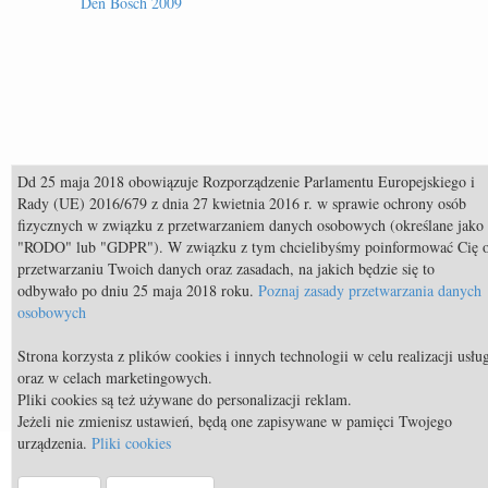
Den Bosch 2009
Dd 25 maja 2018 obowiązuje Rozporządzenie Parlamentu Europejskiego i
Rady (UE) 2016/679 z dnia 27 kwietnia 2016 r. w sprawie ochrony osób
fizycznych w związku z przetwarzaniem danych osobowych (określane jako
"RODO" lub "GDPR"). W związku z tym chcielibyśmy poinformować Cię 
przetwarzaniu Twoich danych oraz zasadach, na jakich będzie się to
odbywało po dniu 25 maja 2018 roku.
Poznaj zasady przetwarzania danych
osobowych
Społeczności
Strona korzysta z plików cookies i innych technologii w celu realizacji usłu
oraz w celach marketingowych.
Pliki cookies są też używane do personalizacji reklam.
Jeżeli nie zmienisz ustawień, będą one zapisywane w pamięci Twojego
urządzenia.
Pliki cookies
© Equista.pl 2014 - 2026 - a timeless venture |
Regulamin strony
|