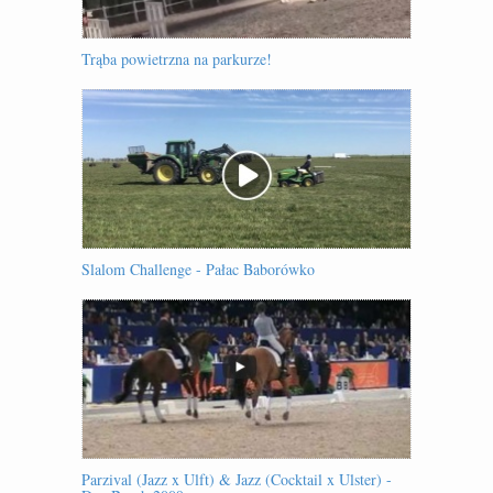
Trąba powietrzna na parkurze!
Slalom Challenge - Pałac Baborówko
Parzival (Jazz x Ulft) & Jazz (Cocktail x Ulster) -