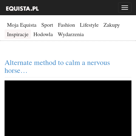
Toggl
naviga
Moja Equista
Sport
Fashion
Lifestyle
Zakupy
Inspiracje
Hodowla
Wydarzenia
Alternate method to calm a nervous
horse…