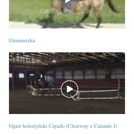
Gimnastyka
Ogier holsztyński Cayado (Clearway x Calando I)