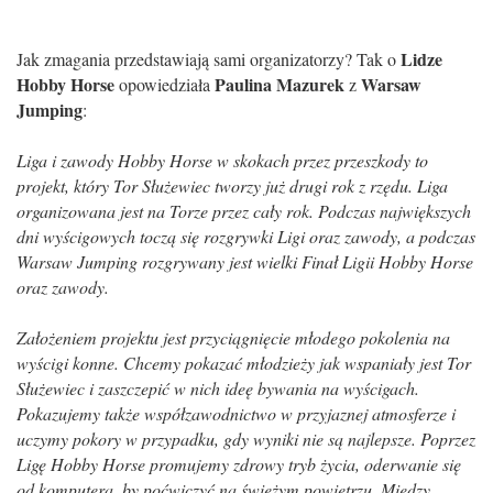
Lidze
Jak zmagania przedstawiają sami organizatorzy? Tak o
Hobby Horse
Paulina Mazurek
Warsaw
opowiedziała
z
Jumping
:
Liga i zawody Hobby Horse w skokach przez przeszkody to
projekt, który Tor Służewiec tworzy już drugi rok z rzędu. Liga
organizowana jest na Torze przez cały rok. Podczas największych
dni wyścigowych toczą się rozgrywki Ligi oraz zawody, a podczas
Warsaw Jumping rozgrywany jest wielki Finał Ligii Hobby Horse
oraz zawody.
Założeniem projektu jest przyciągnięcie młodego pokolenia na
wyścigi konne. Chcemy pokazać młodzieży jak wspaniały jest Tor
Służewiec i zaszczepić w nich ideę bywania na wyścigach.
Pokazujemy także współzawodnictwo w przyjaznej atmosferze i
uczymy pokory w przypadku, gdy wyniki nie są najlepsze. Poprzez
Ligę Hobby Horse promujemy zdrowy tryb życia, oderwanie się
od komputera, by poćwiczyć na świeżym powietrzu.
Między