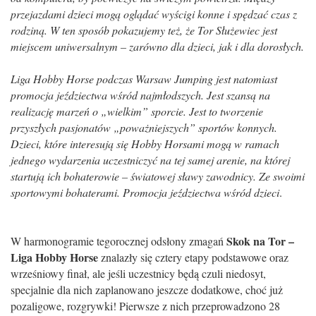
przejazdami dzieci mogą oglądać wyścigi konne i spędzać czas z
rodziną. W ten sposób pokazujemy też, że Tor Służewiec jest
miejscem uniwersalnym – zarówno dla dzieci, jak i dla dorosłych.
Liga Hobby Horse podczas Warsaw Jumping jest natomiast
promocja jeździectwa wśród najmłodszych. Jest szansą na
realizację marzeń o „wielkim” sporcie. Jest to tworzenie
przyszłych pasjonatów „poważniejszych” sportów konnych.
Dzieci, które interesują się Hobby Horsami mogą w ramach
jednego wydarzenia uczestniczyć na tej samej arenie, na której
startują ich bohaterowie – światowej sławy zawodnicy. Ze swoimi
sportowymi bohaterami. Promocja jeździectwa wśród dzieci
.
Skok na Tor –
W harmonogramie tegorocznej odsłony zmagań
Liga Hobby Horse
znalazły się cztery etapy podstawowe oraz
wrześniowy finał, ale jeśli uczestnicy będą czuli niedosyt,
specjalnie dla nich zaplanowano jeszcze dodatkowe, choć już
pozaligowe, rozgrywki! Pierwsze z nich przeprowadzono 28