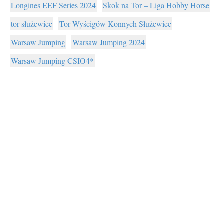
Longines EEF Series 2024
Skok na Tor – Liga Hobby Horse
tor służewiec
Tor Wyścigów Konnych Służewiec
Warsaw Jumping
Warsaw Jumping 2024
Warsaw Jumping CSIO4*